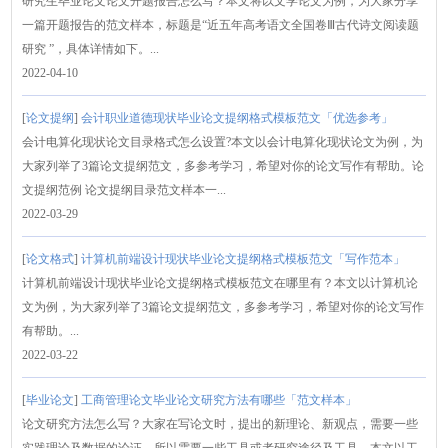
研究生毕业论文论文开题报告怎么写？本文将以文学论文为例，为大家分享
一篇开题报告的范文样本，标题是“近五年高考语文全国卷Ⅲ古代诗文阅读题
研究 ”，具体详情如下。...
2022-04-10
[
论文提纲
]
会计职业道德现状毕业论文提纲格式模板范文「优选参考」
会计电算化现状论文目录格式怎么设置?本文以会计电算化现状论文为例，为
大家列举了3篇论文提纲范文，多参考学习，希望对你的论文写作有帮助。论
文提纲范例 论文提纲目录范文样本一...
2022-03-29
[
论文格式
]
计算机前端设计现状毕业论文提纲格式模板范文「写作范本」
计算机前端设计现状毕业论文提纲格式模板范文在哪里有？本文以计算机论
文为例，为大家列举了3篇论文提纲范文，多参考学习，希望对你的论文写作
有帮助。...
2022-03-22
[
毕业论文
]
工商管理论文毕业论文研究方法有哪些「范文样本」
论文研究方法怎么写？大家在写论文时，提出的新理论、新观点，需要一些
实践理论及数据的论证，所以需要一些工具或者研究途径及工具。本文以工