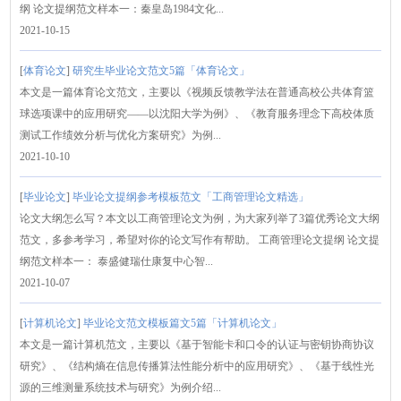
纲 论文提纲范文样本一：秦皇岛1984文化...
2021-10-15
[
体育论文
]
研究生毕业论文范文5篇「体育论文」
本文是一篇体育论文范文，主要以《视频反馈教学法在普通高校公共体育篮
球选项课中的应用研究——以沈阳大学为例》、《教育服务理念下高校体质
测试工作绩效分析与优化方案研究》为例...
2021-10-10
[
毕业论文
]
毕业论文提纲参考模板范文「工商管理论文精选」
论文大纲怎么写？本文以工商管理论文为例，为大家列举了3篇优秀论文大纲
范文，多参考学习，希望对你的论文写作有帮助。 工商管理论文提纲 论文提
纲范文样本一： 泰盛健瑞仕康复中心智...
2021-10-07
[
计算机论文
]
毕业论文范文模板篇文5篇「计算机论文」
本文是一篇计算机范文，主要以《基于智能卡和口令的认证与密钥协商协议
研究》、《结构熵在信息传播算法性能分析中的应用研究》、《基于线性光
源的三维测量系统技术与研究》为例介绍...