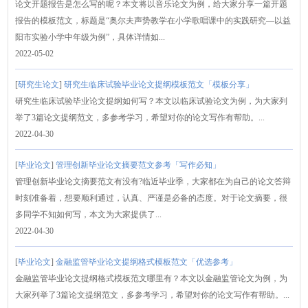
论文开题报告是怎么写的呢？本文将以音乐论文为例，给大家分享一篇开题
报告的模板范文，标题是“奥尔夫声势教学在小学歌唱课中的实践研究—以益
阳市实验小学中年级为例”，具体详情如...
2022-05-02
[
研究生论文
]
研究生临床试验毕业论文提纲模板范文「模板分享」
研究生临床试验毕业论文提纲如何写？本文以临床试验论文为例，为大家列
举了3篇论文提纲范文，多参考学习，希望对你的论文写作有帮助。...
2022-04-30
[
毕业论文
]
管理创新毕业论文摘要范文参考「写作必知」
管理创新毕业论文摘要范文有没有?临近毕业季，大家都在为自己的论文答辩
时刻准备着，想要顺利通过，认真、严谨是必备的态度。对于论文摘要，很
多同学不知如何写，本文为大家提供了...
2022-04-30
[
毕业论文
]
金融监管毕业论文提纲格式模板范文「优选参考」
金融监管毕业论文提纲格式模板范文哪里有？本文以金融监管论文为例，为
大家列举了3篇论文提纲范文，多参考学习，希望对你的论文写作有帮助。...