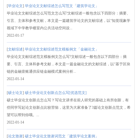
[
毕业论文
]
毕业论文文献综述怎么写范文「建筑学论文」
毕业论文文献综述怎么写范文怎么写?文献综述一般包含以下四部分：摘要、
引言、主体和参考文献，本文是一篇建筑学论文的文献综述，以“知觉现象学
视域下中学教学楼室内公共活动空间设...
2022-01-17
[
文献综述
]
毕业论文文献综述范文模板例文「金融论文」
毕业论文文献综述范文模板例文怎么写?文献综述一般包含以下四部分：摘
要、引言、主体和参考文献，本文是一篇金融论文的文献综述，以“基于区块
链的金融壹账通供应链金融模式案例分析...
2022-01-14
[
硕士论文
]
硕士毕业论文创新点怎么写[优选范文]
硕士毕业论文创新点怎么写？写论文讲求在前人研究的基础上有所创新，有
些同学写起论文创新点比较苦恼，这里为大家准备了3篇论文创新点范文，希
望可以帮到你哦。...
2022-01-14
[
论文致谢
]
硕士毕业论文致谢词范文「建筑学论文案例」