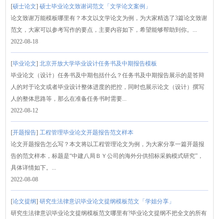
[
硕士论文
]
硕士毕业论文致谢词范文「文学论文案例」
论文致谢万能模板哪里有？本文以文学论文为例，为大家精选了3篇论文致谢
范文，大家可以参考写作的要点，主要内容如下，希望能够帮助到你。...
2022-08-18
[
毕业论文
]
北京开放大学毕业设计任务书及中期报告模板
毕业论文（设计）任务书及中期包括什么？任务书及中期报告展示的是答辩
人的对于论文或者毕业设计整体进度的把控，同时也展示论文（设计）撰写
人的整体思路等，那么在准备任务书时需要...
2022-08-12
[
开题报告
]
工程管理毕业论文开题报告范文样本
论文开题报告怎么写？本文将以工程管理论文为例，为大家分享一篇开题报
告的范文样本，标题是“中建八局ＢＹ公司的海外分供招标采购模式研究”，
具体详情如下。...
2022-08-08
[
论文提纲
]
研究生法律意识毕业论文提纲模板范文「学姐分享」
研究生法律意识毕业论文提纲模板范文哪里有?毕业论文提纲不把全文的所有