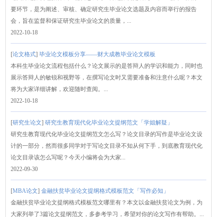
要环节，是为阐述、审核、确定研究生毕业论文选题及内容而举行的报告
会，旨在监督和保证研究生毕业论文的质量，...
2022-10-18
[
论文格式
]
毕业论文模板分享——财大成教毕业论文模板
本科生毕业论文流程包括什么？论文展示的是答辩人的学识和能力，同时也
展示答辩人的敏锐和视野等，在撰写论文时又需要准备和注意什么呢？本文
将为大家详细讲解，欢迎随时查阅。...
2022-10-18
[
研究生论文
]
研究生教育现代化毕业论文提纲范文「学姐解疑」
研究生教育现代化毕业论文提纲范文怎么写？论文目录的写作是毕业论文设
计的一部分，然而很多同学对于写论文目录不知从何下手，到底教育现代化
论文目录该怎么写呢？今天小编将会为大家...
2022-09-30
[
MBA论文
]
金融扶贫毕业论文提纲格式模板范文「写作必知」
金融扶贫毕业论文提纲格式模板范文哪里有？本文以金融扶贫论文为例，为
大家列举了3篇论文提纲范文，多参考学习，希望对你的论文写作有帮助。...