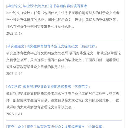
[
毕业论文
]
毕业设计(论文)任务书各项内容的填写要求
毕业论文（设计）任务书包括什么？任务书展示的是答辩人的对于论文或者
毕业设计整体进度的把控，同时也展示论文（设计）撰写人的整体思路等，
那么在准备任务书时需要准备和注意什么呢...
2022-11-17
[
研究生论文
]
研究生体育教育毕业论文提纲范文「精选推荐」
研究生体育教育毕业论文提纲范文怎么写?要写好毕业论文，那就必须掌握论
文目录怎么写，只有这样才能写出合格的毕业论文，下面我们就一起看看研
究生体育教育毕业论文目录的拟定方法。...
2022-11-16
[
论文格式
]
教育管理毕业论文提纲格式要求「优选范文」
教育管理毕业论文提纲格式要求怎么写？在毕业论文的写作过程中，指导教
师一般都要求学生编写目录。论文目录是大家动笔行文前的必要准备，下面
就详细为大家讲解教育管理论文目录该怎么...
2022-11-11
[
研究生论文
]
研究生体育教育毕业论文提纲模板范文「学姐分享」