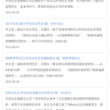
毕业论文提纲格式范文哪里找？本文以护理论文为例，为大家列举了3篇论文
提纲范文，多参考学习，希望对你的论文写作有帮助。 ...
2021-09-06
[
会计论文
]
硕士毕业论文范文5篇「会计论文」
本文是一篇会计论文范文，主要以《基于渠道管理的R公司营运资金管理优
化研究》、《游戏企业收入确认研究——以游族网络为例》、《银都传媒财
务舞弊防范研究——基于GONE理论》为例介绍...
2021-09-03
[
财务管理论文
]
毕业论文范文模板篇文5篇「财务管理论文」
本文是一篇财务管理范文，主要以《事业单位内部控制问题改进研究——以
B学校为例》、《XZS研究院预算管理研究》、《我国地方政府部门预算偏离
度研究——以温州市A区为例》为例介绍写作...
2021-08-28
[
MBA论文
]
毕业论文摘要怎么写范文5例「mba论文」
毕业论文摘要怎么写？有没有范文参考？论文摘要主要说明研究课题的目
的、研究方法和最终结论等，本文为大家汇集了5例mba论文的摘要范文，除