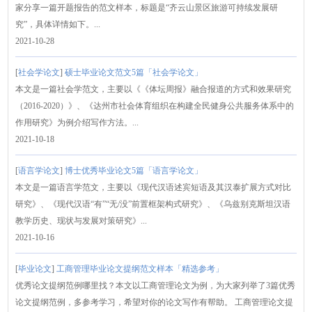
家分享一篇开题报告的范文样本，标题是“齐云山景区旅游可持续发展研
究”，具体详情如下。...
2021-10-28
[
社会学论文
]
硕士毕业论文范文5篇「社会学论文」
本文是一篇社会学范文，主要以《《体坛周报》融合报道的方式和效果研究
（2016-2020）》、《达州市社会体育组织在构建全民健身公共服务体系中的
作用研究》为例介绍写作方法。...
2021-10-18
[
语言学论文
]
博士优秀毕业论文5篇「语言学论文」
本文是一篇语言学范文，主要以《现代汉语述宾短语及其汉泰扩展方式对比
研究》、《现代汉语“有”“无/没”前置框架构式研究》、《乌兹别克斯坦汉语
教学历史、现状与发展对策研究》...
2021-10-16
[
毕业论文
]
工商管理毕业论文提纲范文样本「精选参考」
优秀论文提纲范例哪里找？本文以工商管理论文为例，为大家列举了3篇优秀
论文提纲范例，多参考学习，希望对你的论文写作有帮助。 工商管理论文提