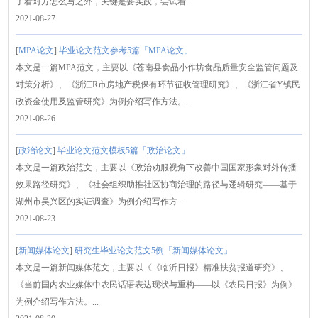
了看对方怎么写之外，关键是要实践，尝试着...
2021-08-27
[
MPA论文
]
毕业论文范文参考5篇「MPA论文」
本文是一篇MPA范文，主要以《苍南县食品小作坊食品质量安全监管问题及
对策分析》、《浙江R市房地产税保有环节征收管理研究》、《浙江省Y镇民
政资金使用及监管研究》为例介绍写作方法。...
2021-08-26
[
政治论文
]
毕业论文范文模板5篇「政治论文」
本文是一篇政治范文，主要以《政治劝服视角下改善中国国家形象对外传播
效果路径研究》、《社会组织助推社区协商治理的路径与逻辑研究——基于
湖州市吴兴区的实证调查》为例介绍写作方...
2021-08-23
[
新闻媒体论文
]
研究生毕业论文范文5例「新闻媒体论文」
本文是一篇新闻媒体范文，主要以《《临沂日报》精准扶贫报道研究》、
《当前国内农业媒体中农民话语表达现状与重构——以《农民日报》为例》
为例介绍写作方法。...