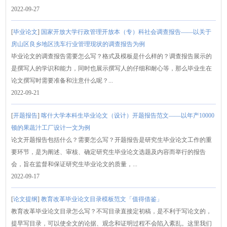
2022-09-27
[
毕业论文
]
国家开放大学行政管理开放本（专）科社会调查报告——以关于
房山区良乡地区洗车行业管理现状的调查报告为例
毕业论文的调查报告需要怎么写？格式及模板是什么样的？调查报告展示的
是撰写人的学识和能力，同时也展示撰写人的仔细和耐心等，那么毕业生在
论文撰写时需要准备和注意什么呢？...
2022-09-21
[
开题报告
]
喀什大学本科生毕业论文（设计）开题报告范文——以年产10000
顿的果蔬汁工厂设计一文为例
论文开题报告包括什么？需要怎么写？开题报告是研究生毕业论文工作的重
要环节，是为阐述、审核、确定研究生毕业论文选题及内容而举行的报告
会，旨在监督和保证研究生毕业论文的质量，...
2022-09-17
[
论文提纲
]
教育改革毕业论文目录模板范文「值得借鉴」
教育改革毕业论文目录怎么写？不写目录直接定初稿，是不利于写论文的，
提早写目录，可以使全文的论据、观念和证明过程不会陷入紊乱。这里我们