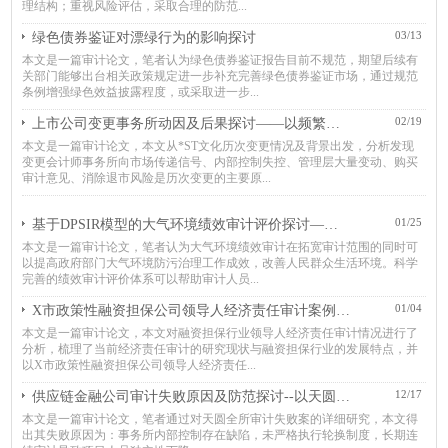
理结构；重视风险评估，采取合理的防范...
03/13
绿色债券鉴证对漂绿行为的影响探讨
本文是一篇审计论文，笔者认为绿色债券鉴证报告目前不规范，期望后续有
关部门能够出台相关政策规定进一步补充完善绿色债券鉴证市场，通过规范
条例增强绿色效益披露程度，或采取进一步...
02/19
上市公司变更事务所动因及后果探讨——以频繁变更事务所的*ST文化为例
本文是一篇审计论文，本文从*ST文化历次变更情况及背景出发，分析发现
变更会计师事务所向市场传递信号、内部控制失控、管理层大量变动、购买
审计意见、消除退市风险是历次变更的主要原...
01/25
基于DPSIR模型的大气环境绩效审计评价探讨——以成都市为例
本文是一篇审计论文，笔者认为大气环境绩效审计在拓宽审计范围的同时可
以提高政府部门大气环境防污治理工作成效，改善人民群众生活环境。科学
完善的绩效审计评价体系可以帮助审计人员...
01/04
X市政策性融资担保公司领导人经济责任审计案例思考
本文是一篇审计论文，本文对融资担保行业领导人经济责任审计情况进行了
分析，梳理了当前经济责任审计的研究现状与融资担保行业的发展特点，并
以X市政策性融资担保公司领导人经济责任...
12/17
供应链金融公司审计失败原因及防范探讨--以天圆全所审计易见股份为例
本文是一篇审计论文，笔者通过对天圆全所审计失败案的详细研究，本文得
出其失败原因为：事务所内部控制存在缺陷，未严格执行轮换制度，长期连