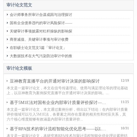
审计论文范文
会计师事务所审计合谋成因与治理探讨
国有企业债券违约的审计风险探讨——
关键审计事项披露对杠杆操纵的影响探
商誉减值、关键审计事项与审计收费
在职硕士论文范文5篇「审计论文」
大数据技术在大气污染防治审计中的推
审计论文模板
12/19
豆神教育直播平台的开通对审计决策的影响探讨
本文是一篇审计论文，本文在信号传递理论、使用与满足理论等的理论基础
上，以豆神教育为案例探究直播平台开通对审计决策的影响。...
11/25
基于5M1E法对国有企业内部审计质量评价探讨——以JT集团为例
本文是一篇审计论文，本文通过案例分析，得出以下结论：在内部审计质量
评价领域可以引入5M1E法，各要素之间存在显著的相关性和对应关系，其
六个核心维度能够有效涵盖内部审计质量评价...
10/31
基于RPA技术的审计流程智能化优化思考——以L事务所审计X集团货币资金和主营业务收入为例
本文是一篇审计论文，本研究将RPA技术与审计流程智能化优化理论紧密结