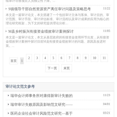
续审计导致项目人员独立性下降。...
11/22
S镇领导干部自然资源资产离任审计问题及策略思考
本文是一篇审计论文，本文搭建了一个包括审计主体与客体、审计目的、审
计范围、审计手段、审计评估标准、审计流程以及审计成果的应用为核心的
理论研究框架，为下文的研究提供理论分析...
11/05
M县乡村振兴衔接资金绩效审计案例探讨
本文是一篇审计论文，本文从基层政府的衔接资金使用环节出发，从衔接资
金绩效审计案例中探讨目前M县衔接资金绩效审计的问题、原因及改进对
策。...
2
3
4
5
6
7
8
9
10
11
首页
1
下一页
末页
审计论文范文
参考
11/23
瑞华会计师事务所对康得新审计失败的
04/01
瑞华审计失败原因及影响范文研究——
03/21
医药企业社会审计风险范文研究—基于