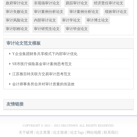
政府审计论文
非现场审计论文
跟踪审计论文
经济责任审计论文
审计失败论文
审计案例分析论文
审计案例分析论文
绩效审计论文
审计风险论文
内部审计论文
审计学论文
审计博士论文
审计职称论文
审计研究生论文
审计毕业论文
审计论文
范文模板
Y企业集团财务共享模式下内部审计优化
SR市医疗保险基金审计案例思考范文
江苏雅百特关联方交易审计思考范文
会计师事务所合并对审计质量的传染效
友情链接
COPYRIGHT © 2011 – 2012 SBLUNWEN. ALL RIGHTS RESERVED.
关于硕博
|
论文查重
|
论文致谢
|
论文Tags
|
网站地图
|
联系我们