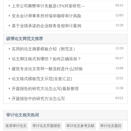
03/15
上市公司舞弊审计失败及CPA对策研究—
12/03
安永会计师事务所对瑞幸咖啡审计风险
11/20
基于业绩承诺的企业财务造假审计案例
硕博论文网
范文推荐
12/19
实用的论文摘要模板介绍（附范文）
05/17
论文脚注格式有哪些？如何正确添加？
12/09
建筑专业论文答辩一般流程是什么[经验
12/22
论文格式模板范文示范[全套汇总]
11/30
开题报告的研究方法怎么写(最新整理
03/21
开题报告中的研究方法怎么写
审计论文
相关热词
发表审计论文
审计论文开题报告
审计论文参考文献
审计论文题目