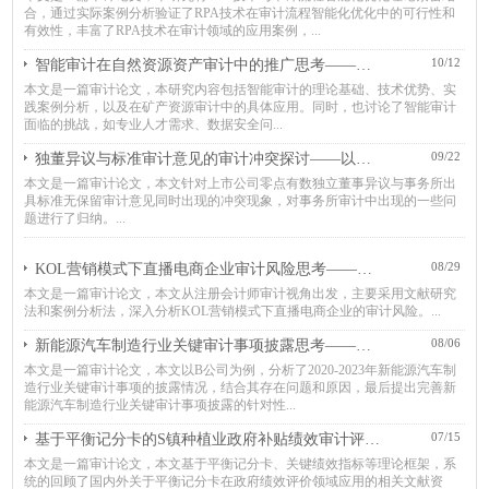
合，通过实际案例分析验证了RPA技术在审计流程智能化优化中的可行性和
有效性，丰富了RPA技术在审计领域的应用案例，...
10/12
智能审计在自然资源资产审计中的推广思考——以六安市矿产资源审计为例
本文是一篇审计论文，本研究内容包括智能审计的理论基础、技术优势、实
践案例分析，以及在矿产资源审计中的具体应用。同时，也讨论了智能审计
面临的挑战，如专业人才需求、数据安全问...
09/22
独董异议与标准审计意见的审计冲突探讨——以零点有数年报争议为例
本文是一篇审计论文，本文针对上市公司零点有数独立董事异议与事务所出
具标准无保留审计意见同时出现的冲突现象，对事务所审计中出现的一些问
题进行了归纳。...
08/29
KOL营销模式下直播电商企业审计风险思考——以大华所审计遥望科技为例
本文是一篇审计论文，本文从注册会计师审计视角出发，主要采用文献研究
法和案例分析法，深入分析KOL营销模式下直播电商企业的审计风险。...
08/06
新能源汽车制造行业关键审计事项披露思考——以B公司为例
本文是一篇审计论文，本文以B公司为例，分析了2020-2023年新能源汽车制
造行业关键审计事项的披露情况，结合其存在问题和原因，最后提出完善新
能源汽车制造行业关键审计事项披露的针对性...
07/15
基于平衡记分卡的S镇种植业政府补贴绩效审计评价体系探讨
本文是一篇审计论文，本文基于平衡记分卡、关键绩效指标等理论框架，系
统的回顾了国内外关于平衡记分卡在政府绩效评价领域应用的相关文献资