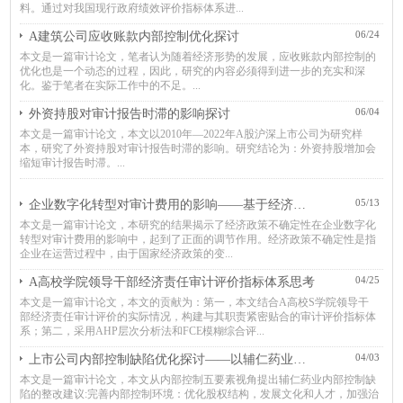
料。通过对我国现行政府绩效评价指标体系进...
06/24
A建筑公司应收账款内部控制优化探讨
本文是一篇审计论文，笔者认为随着经济形势的发展，应收账款内部控制的
优化也是一个动态的过程，因此，研究的内容必须得到进一步的充实和深
化。鉴于笔者在实际工作中的不足。...
06/04
外资持股对审计报告时滞的影响探讨
本文是一篇审计论文，本文以2010年—2022年A股沪深上市公司为研究样
本，研究了外资持股对审计报告时滞的影响。研究结论为：外资持股增加会
缩短审计报告时滞。...
05/13
企业数字化转型对审计费用的影响——基于经济政策不确定性调节作用
本文是一篇审计论文，本研究的结果揭示了经济政策不确定性在企业数字化
转型对审计费用的影响中，起到了正面的调节作用。经济政策不确定性是指
企业在运营过程中，由于国家经济政策的变...
04/25
A高校学院领导干部经济责任审计评价指标体系思考
本文是一篇审计论文，本文的贡献为：第一，本文结合A高校S学院领导干
部经济责任审计评价的实际情况，构建与其职责紧密贴合的审计评价指标体
系；第二，采用AHP层次分析法和FCE模糊综合评...
04/03
上市公司内部控制缺陷优化探讨——以辅仁药业为例
本文是一篇审计论文，本文从内部控制五要素视角提出辅仁药业内部控制缺
陷的整改建议:完善内部控制环境：优化股权结构，发展文化和人才，加强治