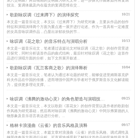
第⼋交响曲》两⾸晚期的交响曲为研究⽂本，进⼀步探究作曲家如何将复调
技法、复调体裁及内在蕴含的复调思维在交...
10/21
歌剧咏叹调《过来蹲下》的演绎探究
本文是一篇音乐论文，本文以《过来蹲下》为研究对象，主要从作品的创作
特征和演唱演绎两个方面为重点逐一展开进行论述。作为一首具有一定难度
的女高音咏叹调作品，凸显出浓郁欢快的节...
10/13
咏叹调《花之歌》的音乐特点与演唱分析
本文是一篇音乐论文，笔者通过该篇论文对咏叹调《花之歌》的创作背景进
行探究，同时分析该首作品的曲式结构，最后针对咏叹调《花之歌》这首作
品进行演唱方面的分析，如下文所展开叙述...
10/04
歌剧咏叹调《瓦兰客商之歌》的演绎释析
本文是一篇音乐论文，笔者认为通过本论题的研究，能够促进里姆斯基克萨
科夫作品在中国的传播，进而增强中国声乐学者对于俄罗斯音乐文化解读能
力，提供更多理论支撑。...
09/25
咏叹调《沸腾的激动心灵》的角色塑造与演唱技巧分析
本文是一篇音乐论文，本文以歌剧《茶花女》的创作背景以及作者的歌剧创
作风格为研究基础，然后再对咏叹调《沸腾的激动心灵》中阿尔弗莱德的人
物形象及音乐语言表达进行分析。...
09/17
格林卡浪漫曲《云雀》的音乐风格及演释
本文是一篇音乐论文，本篇文章对浪漫曲《云雀》的音乐风格、调式调性及
钢琴伴奏等方面进行分析，可直观地感受和了解到这首作品的民族性蕴含及