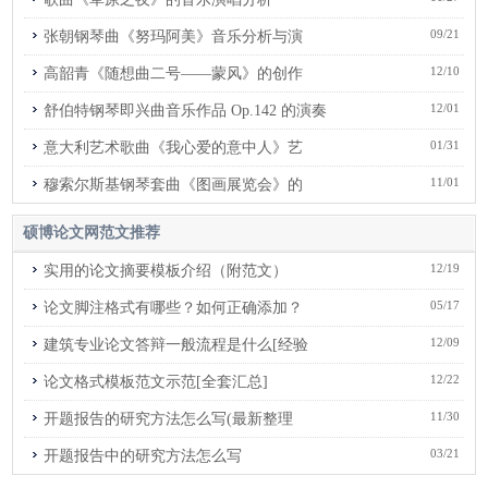
09/21
张朝钢琴曲《努玛阿美》音乐分析与演
12/10
高韶青《随想曲二号——蒙风》的创作
12/01
舒伯特钢琴即兴曲音乐作品 Op.142 的演奏
01/31
意大利艺术歌曲《我心爱的意中人》艺
11/01
穆索尔斯基钢琴套曲《图画展览会》的
硕博论文网
范文推荐
12/19
实用的论文摘要模板介绍（附范文）
05/17
论文脚注格式有哪些？如何正确添加？
12/09
建筑专业论文答辩一般流程是什么[经验
12/22
论文格式模板范文示范[全套汇总]
11/30
开题报告的研究方法怎么写(最新整理
03/21
开题报告中的研究方法怎么写