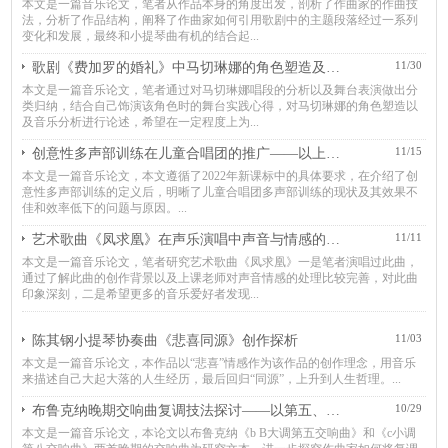
本文是一篇音乐论文，笔者从作品本身的⻆度出发，剖析了作曲家的作曲技
法，分析了作品结构，阐释了作曲家如何引⽤歌剧中的主题段落经过⼀系列
变化和发展，最终和⼩提琴曲有机的结合起...
11/30
歌剧《费加罗的婚礼》中马切琳娜的角色塑造及音乐分析
本文是一篇音乐论文，笔者通过对马切琳娜唱段的分析以及舞台表演做出分
类归纳，结合自己饰演该角色时的舞台实践心得，对马切琳娜的角色塑造以
及音乐分析进行论述，希望在一定程度上为...
11/15
创意性多声部训练在儿童合唱团的推广——以上海市斯威艺术合唱团为例
本文是一篇音乐论文，本文遵循了2022年新课标中的具体要求，在介绍了创
意性多声部训练的定义后，明晰了儿童合唱团多声部训练的现状及其效果不
佳和效率低下的问题与原因。...
11/11
艺术歌曲《凤求凰》在声乐演唱中声音与情感的结合
本文是一篇音乐论文，笔者研究艺术歌曲《凤求凰》⼀是笔者演唱过此曲，
通过了解此曲的创作背景以及上课⽼师对声⾳情感的处理⽐较完善，对此曲
印象深刻，⼆是希望更多的⾳乐爱好者发现...
11/03
陈其钢小提琴协奏曲《悲喜同源》创作探析
本文是一篇音乐论文，本作品以“悲喜”情感作为该作品的创作理念，用音乐
来描述自己大起大落的人生经历，最后回归“同源”，上升到人生哲理。...
10/29
布鲁克纳晚期交响曲复调技法探讨——以第五、八首为例
本文是一篇音乐论文，本论⽂以布鲁克纳《b B⼤调第五交响曲》和《c⼩调