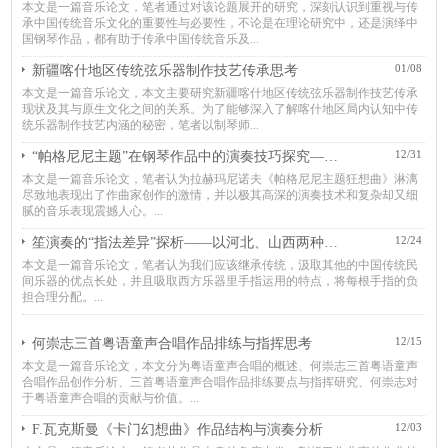
本文是一篇音乐论文，笔者通过对该论题展开的研究，深刻认识到重视与传
承中国传统⾳乐⽂化的重要性与必要性，不论是在理论研究中，还是演绎中
国钢琴作品，都有助于传承中国传统⾳乐及...
01/08
新疆喀什地区传统弦乐器制作技艺传承思考
本文是一篇音乐论文，本文主要研究新疆喀什地区传统弦乐器制作技艺传承
现状及其与原生文化之间的关系。为了能够深入了解喀什地区局内认知中传
统乐器制作技艺内涵的秘密，笔者以制琴师...
12/31
“帕格尼尼主题”在钢琴作品中的演奏技巧探究——以拉赫玛尼诺夫《帕格尼尼主题狂想想》0p.43为例
本文是一篇音乐论文，笔者认为拉赫玛尼诺夫《帕格尼尼主题狂想曲》淋漓
尽致地表现出了作曲家创作的激情，并以极其⾼深的演奏技术和复杂却⼜细
腻的⾳乐表现震撼⼈⼼。...
12/24
笙演奏的“指法差异”探析——以河北、山西两种指法为例
本文是一篇音乐论文，笔者认为我们应该继承传统，汲取其他的中国传统⺠
间乐器的优点⻓处，并且吸取⻄⽅乐器⾥⼿指运⽤的特点，将每根⼿指的负
担合理分配。...
12/15
何崇志三首粤语童声合唱作品排练与指挥思考
本文是一篇音乐论文，本文分为粤语童声合唱的概述、何崇志三首粤语童声
合唱作品创作分析、三首粤语童声合唱作品排练要点与指挥研究、何崇志对
于粤语童声合唱的贡献与价值。...
12/03
F.瓦克斯曼《卡门幻想曲》作品结构与演奏分析