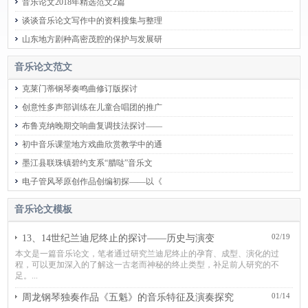
音乐论文2018年精选范文2篇
谈谈音乐论文写作中的资料搜集与整理
山东地方剧种高密茂腔的保护与发展研
音乐论文范文
克莱门蒂钢琴奏鸣曲修订版探讨
创意性多声部训练在儿童合唱团的推广
布鲁克纳晚期交响曲复调技法探讨——
初中音乐课堂地方戏曲欣赏教学中的通
墨江县联珠镇碧约支系“腊哒”音乐文
电子管风琴原创作品创编初探——以《
音乐论文模板
02/19
13、14世纪兰迪尼终止的探讨——历史与演变
本文是一篇音乐论文，笔者通过研究兰迪尼终止的孕育、成型、演化的过
程，可以更加深入的了解这一古老而神秘的终止类型，补足前人研究的不
足。...
01/14
周龙钢琴独奏作品《五魁》的音乐特征及演奏探究