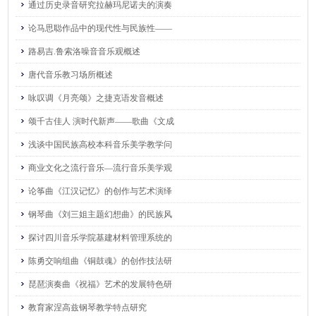
通过历史录音研究拉赫玛尼诺夫的演奏
论马思聪作品中的现代性与民族性——
路易吉.鲁索洛噪音音乐观概述
唐代音乐教习场所概述
咏叹调《月亮颂》之捷克语发音概述
颂千古佳人 演时代新声——歌曲《文成
浅谈中国民族高校本科音乐美学教学问
商业文化之流行音乐—流行音乐美学观
论筝曲《江汉记忆》的创作与艺术演绎
钢琴曲《刘三姐主题幻想曲》的民族风
探讨四川音乐学院基建材料管理系统的
陈勇交响组曲《铜鼓魂》的创作技法研
琵琶演奏曲《祝福》艺术的发展特色研
教育家涅高兹钢琴教学特点研究