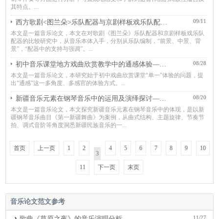
其特点。...
09/11
西方歌剧<图兰朵>乐队配器与京剧样板戏乐队配器之比较思考
本文是一篇音乐论文，本文在对歌剧《图兰朵》乐队配器和京剧样板戏乐队
配器的比较研究中，从音乐本体入手，分别从乐队编制，“前景、中景、背
景”，“配器中的支持与强调”。...
08/28
初中音乐课堂地方戏曲欣赏教学中的通感体验——以泉州提线木偶戏为例
本文是一篇音乐论文，本研究始于初中戏曲欣赏课堂“单一”体验的问题，提
出“通感”这一多角度、多感官的体验方式。...
08/20
新疆音乐元素在钢琴音乐中的运用及演绎探讨——以《第一新疆舞曲》为例
本文是一篇音乐论文，本文探究新疆音乐元素在钢琴音乐中的体现，是以新
疆钢琴音乐曲目《第一新疆舞曲》为案例，从曲式结构、主题旋律、节奏节
拍、调式音阶等角度洞悉新疆民族音乐的一...
首页
上一页
1
2
4
5
6
7
8
9
10
3
11
下一页
末页
音乐论文范文
参考
11/27
歌曲《草原之夜》的音乐演唱分析