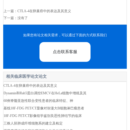
上一篇：
CTLA-4在卵巢癌中的表达及其意义
下一篇：没有了
如果您有论文相关需求，可以通过下面的方式联系我们
点击联系客服
相关临床医学论文论文
CTLA-4在卵巢癌中的表达及其意义
Dynamin和Rab5蛋白调控EMCV在HeLa细胞中增殖及其
60例脊髓亚急性联合变性患者的临床特征、神
基线18F-FDG PET/CT显像对弥漫大B细胞淋巴瘤患者
18F-FDG PET/CT影像组学鉴别良恶性肺结节的临床
三株人胚肺成纤维细胞系的建立及检定