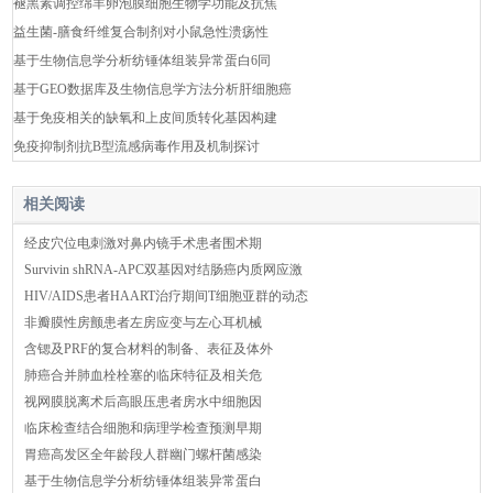
褪黑素调控绵羊卵泡膜细胞生物学功能及抗焦
益生菌-膳食纤维复合制剂对小鼠急性溃疡性
基于生物信息学分析纺锤体组装异常蛋白6同
基于GEO数据库及生物信息学方法分析肝细胞癌
基于免疫相关的缺氧和上皮间质转化基因构建
免疫抑制剂抗B型流感病毒作用及机制探讨
相关阅读
经皮穴位电刺激对鼻内镜手术患者围术期
Survivin shRNA-APC双基因对结肠癌内质网应激
HIV/AIDS患者HAART治疗期间T细胞亚群的动态
非瓣膜性房颤患者左房应变与左心耳机械
含锶及PRF的复合材料的制备、表征及体外
肺癌合并肺血栓栓塞的临床特征及相关危
视网膜脱离术后高眼压患者房水中细胞因
临床检查结合细胞和病理学检查预测早期
胃癌高发区全年龄段人群幽门螺杆菌感染
基于生物信息学分析纺锤体组装异常蛋白