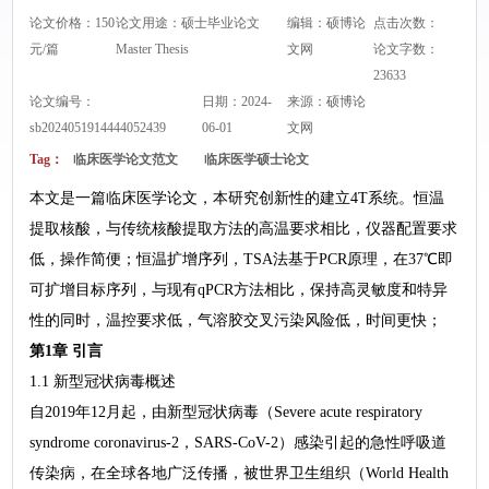
论文价格：150
论文用途：硕士毕业论文
编辑：硕博论
点击次数：
元/篇
Master Thesis
文网
论文字数：
23633
论文编号：
日期：2024-
来源：
硕博论
sb2024051914444052439
06-01
文网
Tag：
临床医学论文范文
临床医学硕士论文
本文是一篇临床医学论文，本研究创新性的建立4T系统。恒温
提取核酸，与传统核酸提取方法的高温要求相比，仪器配置要求
低，操作简便；恒温扩增序列，TSA法基于PCR原理，在37℃即
可扩增目标序列，与现有qPCR方法相比，保持高灵敏度和特异
性的同时，温控要求低，气溶胶交叉污染风险低，时间更快；
第1章 引言
1.1 新型冠状病毒概述
自2019年12月起，由新型冠状病毒（Severe acute respiratory
syndrome coronavirus-2，SARS-CoV-2）感染引起的急性呼吸道
传染病，在全球各地广泛传播，被世界卫生组织（World Health