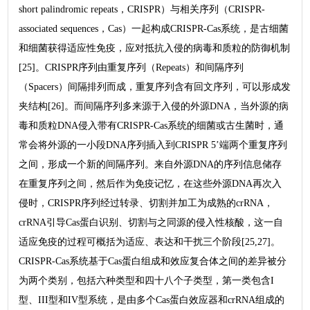
short palindromic repeats，CRISPR）与相关序列（CRISPR-
associated sequences，Cas）一起构成CRISPR-Cas系统，是古细菌
和细菌获得适应性免疫，应对抵抗入侵的病毒和质粒的防御机制
[25]。CRISPR序列由重复序列（Repeats）和间隔序列
（Spacers）间隔排列而成，重复序列含有回文序列，可以形成发
夹结构[26]。而间隔序列多来源于入侵的外源DNA，当外源的病
毒和质粒DNA侵入带有CRISPR-Cas系统的细菌或古生菌时，通
常会将外源的一小段DNA序列插入到CRISPR 5’端两个重复序列
之间，形成一个新的间隔序列。来自外源DNA的序列信息储存
在重复序列之间，然后作为免疫记忆，在这些外源DNA再次入
侵时，CRISPR序列经过转录、切割并加工为成熟的crRNA，
crRNA引导Cas蛋白识别、切割与之同源的侵入性核酸，这一自
适应免疫的过程可概括为适应、表达和干扰三个阶段[25,27]。
CRISPR-Cas系统基于Cas蛋白组成和效应复合体之间的差异被分
为两个类别，包括六种类型和四十八个子类型，第一类包含I
型、III型和IV型系统，是由多个Cas蛋白效应器和crRNA组成的