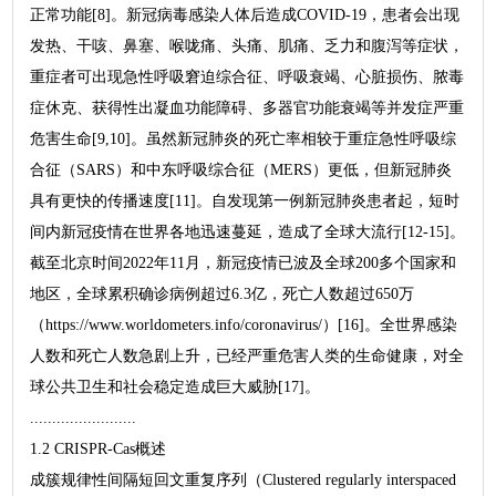
正常功能[8]。新冠病毒感染人体后造成COVID-19，患者会出现
发热、干咳、鼻塞、喉咙痛、头痛、肌痛、乏力和腹泻等症状，
重症者可出现急性呼吸窘迫综合征、呼吸衰竭、心脏损伤、脓毒
症休克、获得性出凝血功能障碍、多器官功能衰竭等并发症严重
危害生命[9,10]。虽然新冠肺炎的死亡率相较于重症急性呼吸综
合征（SARS）和中东呼吸综合征（MERS）更低，但新冠肺炎
具有更快的传播速度[11]。自发现第一例新冠肺炎患者起，短时
间内新冠疫情在世界各地迅速蔓延，造成了全球大流行[12-15]。
截至北京时间2022年11月，新冠疫情已波及全球200多个国家和
地区，全球累积确诊病例超过6.3亿，死亡人数超过650万
（https://www.worldometers.info/coronavirus/）[16]。全世界感染
人数和死亡人数急剧上升，已经严重危害人类的生命健康，对全
球公共卫生和社会稳定造成巨大威胁[17]。
........................
1.2 CRISPR-Cas概述
成簇规律性间隔短回文重复序列（Clustered regularly interspaced