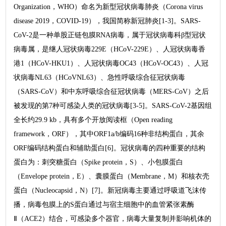
Organization，WHO）命名为新型冠状病毒肺炎（Corona virus
disease 2019，COVID-19），我国简称新冠肺炎[1-3]。SARS-
CoV-2是一种单股正链包膜RNA病毒，属于冠状病毒科β型冠状
病毒属，是继人冠状病毒229E（HCoV-229E）、人冠状病毒香
港1（HCoV-HKU1）、人冠状病毒OC43（HCoV-OC43）、人冠
状病毒NL63（HCoVNL63）、急性呼吸综合征冠状病毒
（SARS-CoV）和中东呼吸综合征冠状病毒（MERS-CoV）之后
被发现的第7种可感染人类的冠状病毒[3-5]。SARS-CoV-2基因组
全长约29.9 kb，具有多个开放阅读框（Open reading
framework，ORF），其中ORF1a/b编码16种非结构蛋白，其余
ORF编码结构蛋白和辅助蛋白[6]。冠状病毒的四种重要的结构
蛋白为：刺突糖蛋白（Spike protein，S）、小包膜蛋白
（Envelope protein，E）、囊膜蛋白（Membrane，M）和核衣壳
蛋白（Nucleocapsid，N）[7]。新冠病毒主要通过呼吸道飞沫传
播，病毒包膜上的S蛋白通过与宿主细胞中的血管紧张素酶
Ⅱ（ACE2）结合，可感染多个器官，病毒大量复制并影响机体的