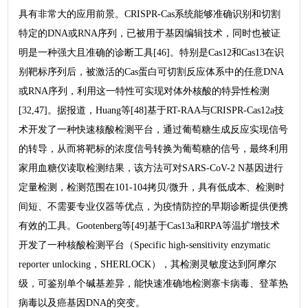
具有非常大的应用前景。CRISPR-Cas系统能够准确识别和切割
特定的DNA或RNA序列，已被用于基因编辑技术，同时也被证
明是一种强大且准确的诊断工具[46]。特别是Cas12和Cas13在识
别靶标序列后，被激活的Cas蛋白可切割反应体系中的任意DNA
或RNA序列，利用这一特性可实现对体外核酸的特异性检测
[32,47]。据报道，Huang等[48]基于RT-RAA与CRISPR-Cas12a技
术开发了一种快速核酸检测平台，通过葡萄糖生成反应实现信号
的转导，从而将靶标的浓度信号转换为葡萄糖的信号，最终利用
家用血糖仪读取检测结果，该方法可对SARS-CoV-2 N基因进行
定量检测，检测范围在101-104拷贝/微升，具有低成本、检测时
间短、不需要专业仪器等优点，为疫情防控的早期诊断提供便携
有效的工具。Gootenberg等[49]基于Cas13a和RPA等温扩增技术
开发了一种核酸检测平台（Specific high-sensitivity enzymatic
reporter unlocking，SHERLOCK），其检测灵敏度达到阿摩尔
级，可鉴别单个碱基差异，能快速准确地检测寨卡病毒、登革热
病毒以及癌基因DNA的突变。