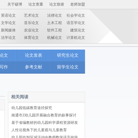
关于硕博
论文查重
论文致谢
老师加盟
英语论文
艺术论文
法律论文
社会学论文
文学论文
音乐论文
土木工程
语言学论文
新闻媒体
农业论文
软件工程
建筑论文
法学论文
体育论文
机械论文
计算机论文
论文
论文发表
研究生论文
写作
参考文献
留学生论文
相关阅读
幼儿园低碳教育途径探究
南通市Z幼儿园开展融合教育的叙事探讨
基于省编教材的幼儿园科学课程资源研发
人性论视角下的儿童观与儿童教育
幼儿园益智区域活动中教师数学语言的学