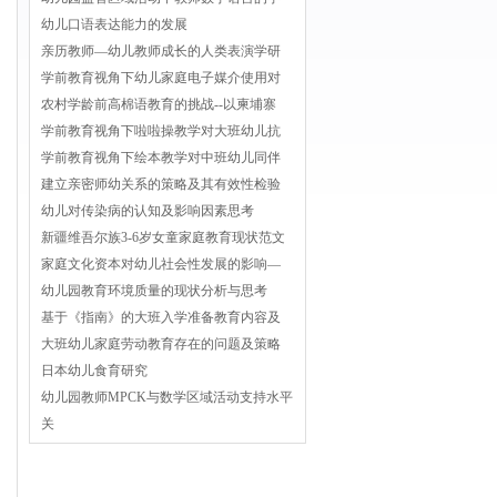
幼儿口语表达能力的发展
亲历教师—幼儿教师成长的人类表演学研
学前教育视角下幼儿家庭电子媒介使用对
农村学龄前高棉语教育的挑战--以柬埔寨
学前教育视角下啦啦操教学对大班幼儿抗
学前教育视角下绘本教学对中班幼儿同伴
建立亲密师幼关系的策略及其有效性检验
幼儿对传染病的认知及影响因素思考
新疆维吾尔族3-6岁女童家庭教育现状范文
家庭文化资本对幼儿社会性发展的影响—
幼儿园教育环境质量的现状分析与思考
基于《指南》的大班入学准备教育内容及
大班幼儿家庭劳动教育存在的问题及策略
日本幼儿食育研究
幼儿园教师MPCK与数学区域活动支持水平
关