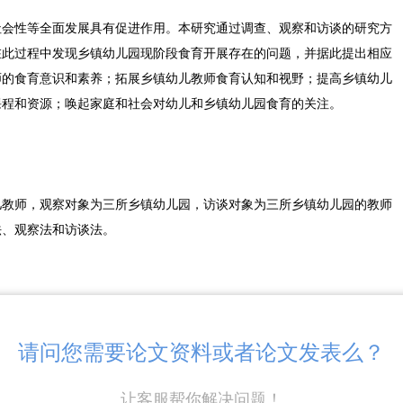
社会性等全面发展具有促进作用。本研究通过调查、观察和访谈的研究方
在此过程中发现乡镇幼儿园现阶段食育开展存在的问题，并据此提出相应
师的食育意识和素养；拓展乡镇幼儿教师食育认知和视野；提高乡镇幼儿
课程和资源；唤起家庭和社会对幼儿和乡镇幼儿园食育的关注。
儿教师，观察对象为三所乡镇幼儿园，访谈对象为三所乡镇幼儿园的教师
法、观察法和访谈法。
园教师。预测问卷对象为20位乡镇幼儿教师，根据预问卷回收结果和教
知识掌握情况和幼儿园食育实施现状部分进行调整，向宁德市乡镇幼儿教
请问您需要论文资料或者论文发表么？
系统共回收有效问卷249份。
让客服帮你解决问题！