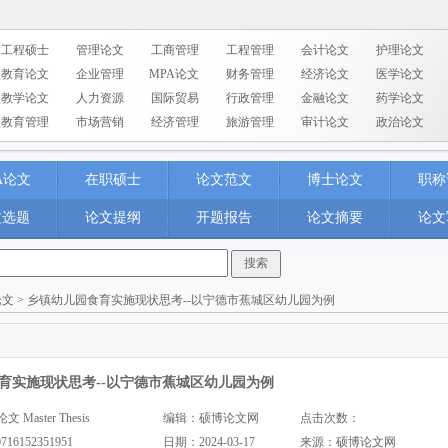
工程硕士
管理论文
工商管理
工程管理
会计论文
护理论文
教育论文
企业管理
MPA论文
财务管理
经济论文
医学论文
教学论文
人力资源
国际贸易
行政管理
金融论文
药学论文
教育管理
市场营销
经济管理
旅游管理
审计论文
政治论文
A论文
在职硕士
论文范文
博士论文
职称
文选题
论文提纲
开题报告
论文摘要
论文
论文
> 乡镇幼儿园食育实施现状思考--以宁德市蕉城区幼儿园为例
育实施现状思考--以宁德市蕉城区幼儿园为例
aster Thesis
编辑：硕博论文网
点击次数：
0716152351951
日期：2024-03-17
来源：
硕博论文网