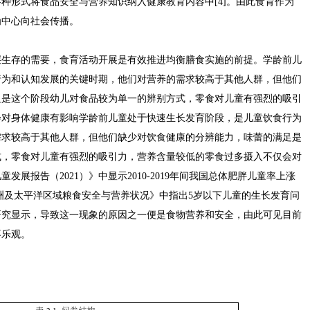
种形式将食品安全与营养知识纳入健康教育内容中[4]。由此食育作为
为中心向社会传播。
层生存的需要，食育活动开展是有效推进均衡膳食实施的前提。学龄前儿
行为和认知发展的关键时期，他们对营养的需求较高于其他人群，但他们
足是这个阶段幼儿对食品较为单一的辨别方式，零食对儿童有强烈的吸引
会对身体健康有影响学龄前儿童处于快速生长发育阶段，是儿童饮食行为
需求较高于其他人群，但他们缺少对饮食健康的分辨能力，味蕾的满足是
式，零食对儿童有强烈的吸引力，营养含量较低的零食过多摄入不仅会对
展报告（2021）》中显示2010-2019年间我国总体肥胖儿童率上涨
2年亚洲及太平洋区域粮食安全与营养状况》中指出5岁以下儿童的生长发育问
研究显示，导致这一现象的原因之一便是食物营养和安全，由此可见目前
不乐观。