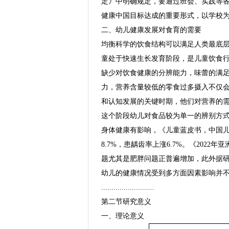
定》中明确规定，要通过班会、实践等各
健康中国目标达成的重要形式，以学校
二、幼儿健康发展对食育的需要
均衡科学的饮食结构可以满足人类最底
童处于快速生长发育阶段，是儿童饮食
缺少对饮食健康的分辨能力，味蕾的满
力，营养含量较低的零食过多摄入不仅
和认知发展的关键时期，他们对营养的
这个阶段幼儿对食品较为单一的辨别方
身体健康有影响，《儿童蓝皮书，中国儿童发
8.7%，患龋齿率上涨6.7%。《202
题尤其是肥胖问题正普遍增加，此外据
幼儿的健康情况受到多方面因素影响并
..........................
第二节研究意义
一、理论意义