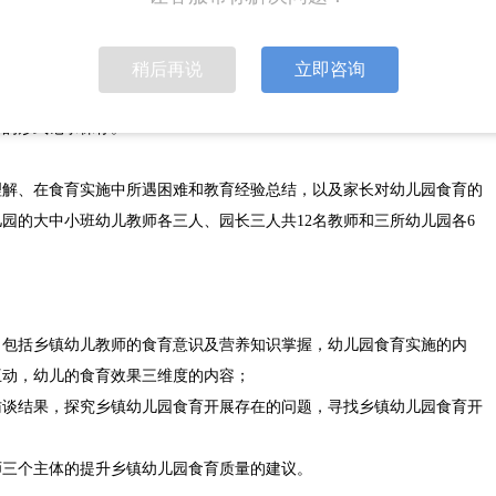
C三所幼儿园进行非参与式观察。笔者根据乡镇幼儿园的办园规模和园所
性和典型性的乡镇幼儿园，其中A园为办园规模较大的乡镇小学的附属幼
为规模较小的独立幼儿园。将此三所幼儿园作为主要观察点，并随机在
稍后再说
立即咨询
级教师和幼儿作为观察对象，主要观察教师幼儿在食育相关课程活动中的
片的形式记录保存。
理解、在食育实施中所遇困难和教育经验总结，以及家长对幼儿园食育的
园的大中小班幼儿教师各三人、园长三人共12名教师和三所幼儿园各6
，包括乡镇幼儿教师的食育意识及营养知识掌握，幼儿园食育实施的内
互动，幼儿的食育效果三维度的内容；
访谈结果，探究乡镇幼儿园食育开展存在的问题，寻找乡镇幼儿园食育开
师三个主体的提升乡镇幼儿园食育质量的建议。