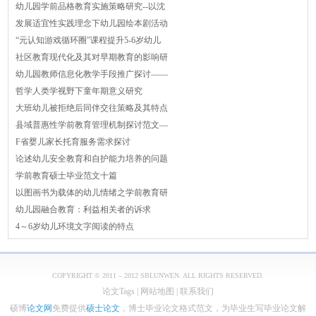
幼儿园学前品格教育实施策略研究--以沈
发展适宜性实践理念下幼儿园绘本剧活动
“元认知游戏循环圈”课程提升5-6岁幼儿
社区教育现代化及其对早期教育的影响研
幼儿园教师信息化教学手段推广探讨——
哲学人类学视野下童年期意义研究
大班幼儿被拒绝后同伴交往策略及其特点
县域普惠性学前教育管理机制探讨范文—
F省婴儿家长托育服务需求探讨
论述幼儿安全教育和自护能力培养的问题
学前教育硕士毕业范文十篇
以图画书为载体的幼儿情绪之学前教育研
幼儿园融合教育：利益相关者的诉求
4～6岁幼儿环境文字阅读的特点
COPYRIGHT © 2011 – 2012 SBLUNWEN. ALL RIGHTS RESERVED.
论文Tags
|
网站地图
|
联系我们
硕博
论文网
免费提供
硕士论文
，博士毕业论文格式范文，为毕业生写毕业论文解