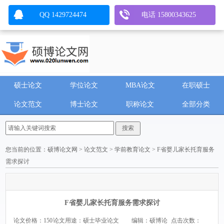
QQ 1429724474
电话 15800343625
硕士论文
学位论文
MBA论文
在职硕士
论文范文
博士论文
职称论文
全部分类
您当前的位置：
硕博论文网
>
论文范文
>
学前教育论文
> F省婴儿家长托育服务
需求探讨
F省婴儿家长托育服务需求探讨
论文价格：150
论文用途：硕士毕业论文
编辑：硕博论
点击次数：