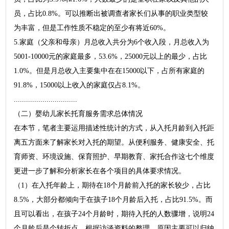
员，占比0.8%。可以推断出被调查者家长们从事的职业类型较
为丰富，但是工作性质不稳定的至少有将近60%。
5.家庭（父亲和母亲）月总收入共分为6个收入段，月总收入为
5001-10000元的家庭最多，53.6%，25000元以上的最少，占比
1.0%。但是月总收入主要集中在在15000以下，占所有家庭的
91.8%，15000以上收入的家庭仅占8.1%。
...............................
（二）婴幼儿家长托育服务需求总体情况
在本节，笔者主要运用描述性统计的方式，从入托月龄到入托距
离五方面来了解家长对入托的期望。从便利服务、健康安全、托
育师资、环境设施、保育照护、早期教育、家托合作这七个维度
更进一步了解和分析家长在各个项目的具体要求情况。
（1）在入托年龄上，期待在18个月龄前入托的家长较少，占比
8.5%，大部分都倾向于在孩子18个月龄后入托，占比91.5%。而
且可以看出，在孩子24个月龄时，期待入托的人数骤增，说明24
个月龄后是个转折点。根据访谈资料的整理，原因主要可以归纳