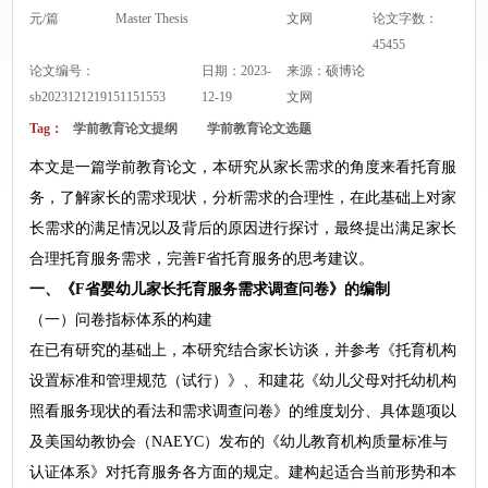
元/篇
Master Thesis
文网
论文字数：
45455
论文编号：
日期：2023-
来源：
硕博论
sb2023121219151151553
12-19
文网
Tag：
学前教育论文提纲
学前教育论文选题
本文是一篇学前教育论文，本研究从家长需求的角度来看托育服
务，了解家长的需求现状，分析需求的合理性，在此基础上对家
长需求的满足情况以及背后的原因进行探讨，最终提出满足家长
合理托育服务需求，完善F省托育服务的思考建议。
一、《F省婴幼儿家长托育服务需求调查问卷》的编制
（一）问卷指标体系的构建
在已有研究的基础上，本研究结合家长访谈，并参考《托育机构
设置标准和管理规范（试行）》、和建花《幼儿父母对托幼机构
照看服务现状的看法和需求调查问卷》的维度划分、具体题项以
及美国幼教协会（NAEYC）发布的《幼儿教育机构质量标准与
认证体系》对托育服务各方面的规定。建构起适合当前形势和本