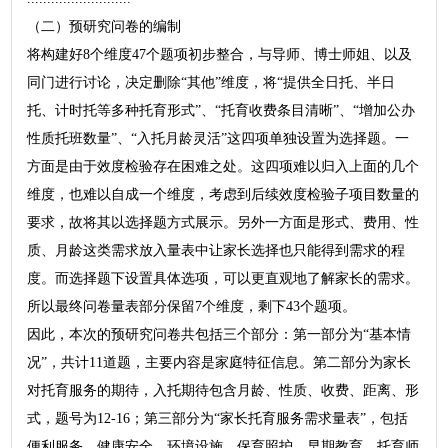
（二）预研究问卷的编制
将构建好8个维度47个题项初步整合，与导师、博士师姐、以及
同门进行讨论，决定删除“其他”维度，将“提供全日托、半日
托、计时托等多种托育形式”、“托育收费条目清晰”、“增加公办
性质托班数量”、“入托月龄灵活”这四项单独设置为选择题。一
方面是由于效度检验存在困难之处。这四项难以归入上面的几个
维度，也难以自成一个维度，考虑到后续效度检验子项目数量的
要求，故将其以选择题方式展示。另外一方面是形式、费用、性
质、月龄这类需求放入量表中让家长选择也只能得到需求的程
度。而选择题下设置具体选项，可以更直观地了解家长的需求。
所以最终问卷量表部分保留7个维度，剩下43个题项。
因此，本次的预研究问卷共包括三个部分：第一部分为“基本情
况”，共计11道题，主要内容是家庭特征信息。第二部分为家长
对托育服务的期待，入托期待包含月龄、性质、收费、距离、形
式，题号为12-16；第三部分为“家长托育服务需求量表”，包括
便利服务、健康安全、环境设施、保育照护、早期教育、托育师