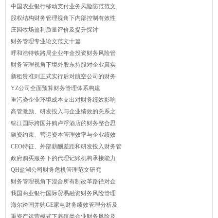
中国农业银行移动支付业务风险防范范文
股权结构财务管理视角下内部控制有效性
庄园牧场盈利质量评价及提升探讨
财务管理专业论文范文十篇
呼和浩特铁路局企业年金投资财务风险管
财务管理视角下境外股东持股对企业真实
新租赁准则正式实行后对航空公司的财务
YZ公司全面预算财务管理体系构建
重污染企业环境成本支出对财务绩效影响
高管激励、研发投入与企业绩效的关系之
锦江国际跨国并购卢浮酒店的财务整合思
融资约束、营运资本管理效率与企业绩效
CEO特征、外部薪酬差距和研发投入财务管
政府购买服务下的代理记账机构承接能力
QH盐湖公司财务危机管理范文研究
财务管理视角下混合所有制改革路径对企
我国商业银行国际贸易融资财务风险管理
海尔跨国并购GE家电财务绩效管理分析及
重资产运营模式下养殖类企业财务风险及