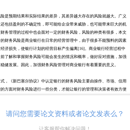
风险是预期结果和实际结果的差异，其差异越大存在的风险就越大。广义
且还包括盈利的不确定性，即可能给企业带来威胁，也可能带来巨大的机
在财务管理的过程中也会面对一定的财务风险，风险的种类有很多，本文
行的财务风险是商业银行在日常的经营管理中，由于很多不能预料的因素
经济损失，使银行计划的经营目标产生偏离[16]。商业银行经营过程中
提前了解和掌握财务风险可能会发生的情况和概率，做好应对措施，加强
康稳健发展。因此，加强财务风险管理对商业银行有着重要的意义。
方式，《新巴塞尔协议》中认定银行的财务风险主要由操作、市场、信用
理的方面对财务风险进行一些分类，才能让银行的管理和决策者有效方便
将其财务风险分成了管理水平、盈利状况、资产质量状况、流动性状况以
制商业银行风险评级体系暂行》中，我国银保监会将银行风险分成了市场风
请问您需要论文资料或者论文发表么？
状况、资本充足状况以及资产安全状况六大类。其中，对每个类别均设定
内的上市商业银行在实际的财务风险管理中，对商业银行财务风险从管理角
让客服帮你解决问题！
及流动性五大类风险。我国银保监会从监管者的层面考量了商业银行风