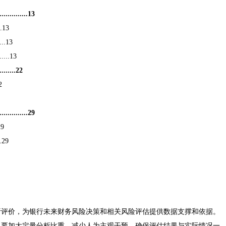
........13
.13
...13
....13
.....22
2
.........29
29
..29
析评价，为银行未来财务风险决策和相关风险评估提供数据支撑和依据。
，要加大定量分析比重，减少人为主观干预，确保评估结果与实际情况一