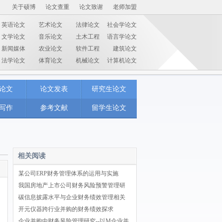
关于硕博
论文查重
论文致谢
老师加盟
英语论文
艺术论文
法律论文
社会学论文
文学论文
音乐论文
土木工程
语言学论文
新闻媒体
农业论文
软件工程
建筑论文
法学论文
体育论文
机械论文
计算机论文
论文
论文发表
研究生论文
写作
参考文献
留学生论文
相关阅读
某公司ERP财务管理体系的运用与实施
我国房地产上市公司财务风险预警管理研
碳信息披露水平与企业财务绩效管理相关
开元仪器跨行业并购的财务绩效探求
企业并购中财务风险管理研究--以M企业并