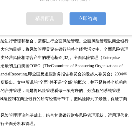
类。
稍后再说
立即咨询
业务越来越复杂，所面临的财务风险也变得复杂、隐蔽且不易被发现。为
风险进行管理和整合，需要进行全面风险管理。全面风险管理以商业银行
最大化为目标，将风险管理贯穿在银行的整个经营活动中。全面风险管理
营风险相结合产生的理论基础[32]。全面风险管理（Enterprise
最初是由美国COSO（TheCommittee of Sponsoring Organizations of
udulent FinancialReporting,即全国反虚假财务报告委员会的发起人委员会）2004年
所提出。文中所说的“全面”并不是“全部”的概念，并不是将整个机构的
单的合并管理，而是将风险管理看做一项有序的、分流程的系统管理
是将风险控制在商业银行的所有经营环节中，把风险降到了最低，保证了商
务风险管理理论的基础上，结合甘肃银行财务风险管理现状，运用现代化
进行全面分析和管理。