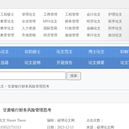
工程硕士
管理论文
工商管理
工程管理
会计论文
护理论文
教育论文
企业管理
MPA论文
财务管理
经济论文
医学论文
教学论文
人力资源
国际贸易
行政管理
金融论文
药学论文
教育管理
市场营销
经济管理
旅游管理
审计论文
政治论文
A论文
在职硕士
论文范文
博士论文
职称
文选题
论文提纲
开题报告
论文摘要
论文
论文
> 甘肃银行财务风险管理思考
甘肃银行财务风险管理思考
aster Thesis
编辑：硕博论文网
点击次数：
0310521751513
日期：2023-12-13
来源：
硕博论文网