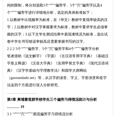
间的限制，将分别选取5个“宀”偏旁字、5个“穴”偏旁字以及4
个“冖”偏旁字进行详细地分析，选定的具体标准如下：
1.以教材中出现频率为标准，在《华文》教材中复现率较高的汉
字；2.以教材中对汉字掌握要求为标准，教材中要求学生必须掌
握的汉字；3.以下文学生测试结果中易混淆情况为标准，选出试
卷中学生书写错误率较高且需要掌握书写的汉字。
2.2.2 5个“宀”偏旁字、5个“穴”偏旁字和4个“冖”偏旁字分析
笔者借助《说文解字》《字源》《古汉语常用字字典》《基础汉
字形义释源》《汉语大字典》《实用甲骨文字典》《现代汉语词
典》《汉字学基础与字理教学法》和国学大师网站
（guoxuedashi.net）等，从汉字的读音、字义、字形演变和造字
法这四个方面进行深入分析研究。
.............................
第3章 柬埔寨觉群学校学生三个偏旁习得情况统计与分析
............ 19
3.1 “宀”“穴”“冖”易混偏旁字习得情况分析