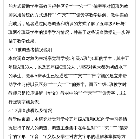
的方式帮助学生高效习得并区分“宀”“穴”“冖”偏旁字对照班为教
师采用传统的方式进行“宀”“穴”“冖”偏旁字教学讲解。教学实施
完成后，笔者通过问卷调查和访谈的方式了解了五年级A班与C
班两个班级学生的汉字学习情况，并基于这些调查数据进一步评
估了教学效果。
5.1.1被调查者情况说明
本次调查对象为柬埔寨觉群学校5年级A班与C班的学生，其中五
年级A班53人，以及五年级C班52人，调查对象大都为初级水平
的学生。教学A班学生已经通过“宀”“穴”“冖”部字族的建立来帮
助学生习得以及区分“宀”“穴”“冖”偏旁字。而五年级C班教学时
教师只是按序讲解《华文》教材中的“宀”“穴”“冖”偏旁字，未进
行强调字族意识。
5.1.2调查步骤以及情况
教学结束后，本研究对觉群学校五年级A班和C班的学生习得情
况进行了深入的调查。调查主要集中在学生对“宀”“穴”“冖”偏旁
字的字形、字音、字义以及学生对古文字形的理解和掌握等方