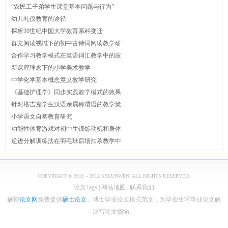
“农民工子弟学生课堂基本问题与行为”
幼儿礼仪教育的途径
探析20世纪中国大学教育系科变迁
群文阅读视域下的初中古诗词阅读教学研
合作学习教学模式在英语词汇教学中的应
新课程理念下的小学美术教学
中学化学基本概念意义教学研究
《基础护理学》同步实践教学模式的效果
针对塔吉克学生汉语亲属称谓语的教学策
小学语文自塑教育研究
功能性体育游戏对初中生锻炼动机和身体
逆进分解训练法在羽毛球后场扣杀教学中
COPYRIGHT © 2011 – 2012 SBLUNWEN. ALL RIGHTS RESERVED.
论文Tags
|
网站地图
|
联系我们
硕博
论文网
免费提供
硕士论文
，博士毕业论文格式范文，为毕业生写毕业论文解
决写论文烦恼。