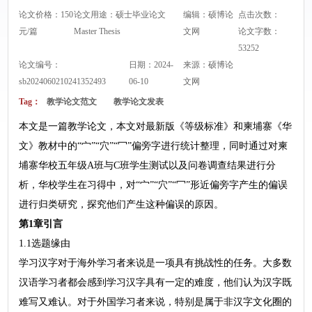
论文价格：150
论文用途：硕士毕业论文
编辑：硕博论
点击次数：
元/篇
Master Thesis
文网
论文字数：
53252
论文编号：
日期：2024-
来源：
硕博论
sb2024060210241352493
06-10
文网
Tag：
教学论文范文
教学论文发表
本文是一篇教学论文，本文对最新版《等级标准》和柬埔寨《华
文》教材中的“宀”“穴”“冖”偏旁字进行统计整理，同时通过对柬
埔寨华校五年级A班与C班学生测试以及问卷调查结果进行分
析，华校学生在习得中，对“宀”“穴”“冖”形近偏旁字产生的偏误
进行归类研究，探究他们产生这种偏误的原因。
第1章引言
1.1选题缘由
学习汉字对于海外学习者来说是一项具有挑战性的任务。大多数
汉语学习者都会感到学习汉字具有一定的难度，他们认为汉字既
难写又难认。对于外国学习者来说，特别是属于非汉字文化圈的