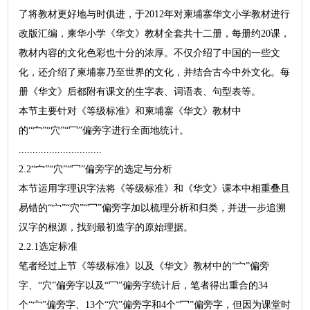
了将教材更好地与时俱进，于2012年对柬埔寨华文小学教材进行
改版汇编，柬华小学《华文》教材全套共十二册，每册约20课，
教材内容的文化色彩也十分的浓厚。不仅介绍了中国的一些文
化，还介绍了柬埔寨乃至世界的文化，并结合古今中外文化。每
册《华文》后都附有课文的生字表、词语表、句型表等。
本节主要针对《等级标准》和柬埔寨《华文》教材中
的“宀”“穴”“冖”偏旁字进行全面地统计。
..............................
2.2“宀”“穴”“冖”偏旁字的选定与分析
本节运用字理识字法将《等级标准》和《华文》课本中相重叠且
易错的“宀”“穴”“冖”偏旁字加以梳理分析和归类，并进一步追溯
汉字的根源，找到最初造字的原始理据。
2.2.1选定标准
笔者经过上节《等级标准》以及《华文》教材中的“宀”偏旁
字、“穴”偏旁字以及“冖”偏旁字统计后，笔者得出重合的34
个“宀”偏旁字、13个“穴”偏旁字和4个“冖”偏旁字，但因为课堂时