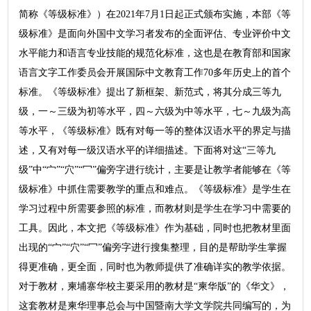
简称《等级标准》）在2021年7月1日起正式颁布实施，本部《等
级标准》是面向外国中文学习者发布的全面评估、专业评价中文
水平能力和语言专业技能的规范化标准，这也是在教育部和国家
语言文字工作委员会开展国际中文教育工作70多年历史上的首个
标准。《等级标准》提出了新框架、新范式，将其分成三等九
级，一～三级为初等水平，四～六级为中等水平，七～九级为高
等水平，《等级标准》既有对每一等的整体汉语水平的界定与描
述，又有对每一级汉语水平的详细描述。下面将对这“三等九
级”中“宀”“穴”“冖”偏旁字进行统计，主要是让教学者能够在《等
级标准》中抓住需要教学的重点和难点。《等级标准》是学生在
学习过程中所需要参照的标准，而教材则是学生在学习中需要的
工具。因此，本文把《等级标准》作为基础，同时也把教材里面
出现的“宀”“穴”“冖”偏旁字进行搜集整理，目的是帮助学生掌握
得更准确，更全面，同时也为教师提供了准确详实的教学依据。
对于教材，柬埔寨华校主要采用的教材是“柬华版”的《华文》，
这套教材是柬华理事总会与中国暨南大学文学院共同编写的，为