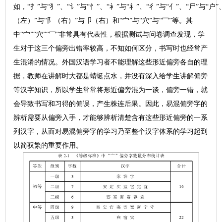
如，“扌”与“犭”、“讠”与“忄”、“衤”与“礻”、“彳”与“亻”、“尸”与“户”
（左）”与“阝（右）”与卩（右）和“宀”与“穴”与“冖”等。其
中“宀”“穴”“冖”非常具有代表性，根据测试与问卷调查发现，学
生对于这三个偏旁出错率较高，不知如何区分，书写时也经常产
生混淆的情况。外国汉语学习者不能理解这些形近偏旁各自的理
据，教师在讲解时大都是蜻蜓点水，并没有深入给学生讲解偏旁
等汉字知识，所以学生常常将形近偏旁混为一谈，偏旁一错，就
会导致书写和习得的偏误，产生株连后果。因此，易混偏旁字的
辨析需要从偏旁入手，才能够辨析清楚含有这些形近偏旁的一系
列汉字，从而对易混偏旁字的学习乃至整个汉字体系的学习起到
以简驭繁的重要作用。