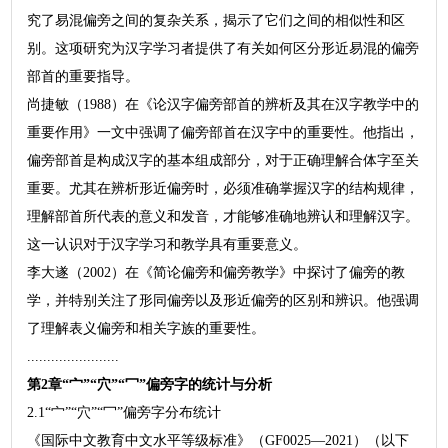
究了易混偏旁之间的复杂关系，揭示了它们之间的相似性和区
别。这项研究为汉字学习者提供了有关如何区分形近易混的偏旁
部首的重要指导。
尚捷敏（1988）在《论汉字偏旁部首的辨析及其在汉字教学中的
重要作用》一文中强调了偏旁部首在汉字中的重要性。他指出，
偏旁部首是构成汉字的基本组成部分，对于正确理解合体字至关
重要。尤其在辨析形近偏旁时，必须准确掌握汉字的结构规律，
理解部首所代表的意义和发音，才能够准确地辨认和理解汉字。
这一认识对于汉字学习和教学具有重要意义。
李大遂（2002）在《简论偏旁和偏旁教学》中探讨了偏旁的教
学，并特别关注了形同偏旁以及形近偏旁的区别和辨识。他强调
了理解表义偏旁和相关字族的重要性。
.......................
第2章“宀”“穴”“冖”偏旁字的统计与分析
2.1“宀”“穴”“冖”偏旁字分布统计
《国际中文教育中文水平等级标准》（GF0025—2021）（以下