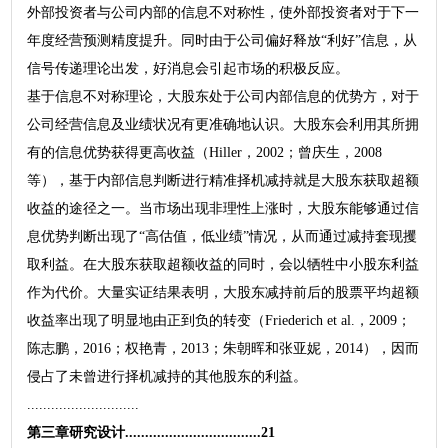
外部投资者与公司内部的信息不对称性，使外部投资者对于下一
年度经营预测精度提升。同时由于公司偏好释放“利好”信息，从
信号传递理论出发，好消息会引起市场的积极反应。
基于信息不对称理论，大股东处于公司内部信息的优势方，对于
公司经营信息及业绩状况有更准确地认识。大股东会利用其所拥
有的信息优势获得更高收益（Hiller，2002；曾庆生，2008
等），基于内部信息判断进行精准择机减持就是大股东获取超额
收益的途径之一。当市场出现非理性上涨时，大股东能够通过信
息优势判断出现了“高估值，低业绩”情况，从而通过减持套现攫
取利益。在大股东获取超额收益的同时，会以牺牲中小股东利益
作为代价。大量实证结果表明，大股东减持前后的股票平均超额
收益率出现了明显地由正到负的转变（Friederich et al.，2009；
陈志鹏，2016；权艳青，2013；朱朝晖和张亚妮，2014），因而
侵占了未曾进行择机减持的其他股东的利益。
............................
第三章研究设计..................................21