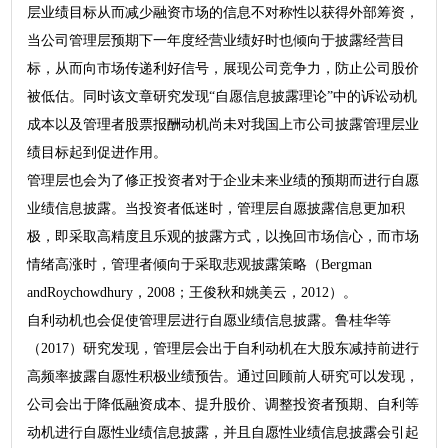
层业绩目标从而减少融资市场的信息不对称性以获得外部筹资，
当公司管理层预期下一年度经营业绩好时也倾向于披露经营目
标，从而向市场传递利好信号，展现公司竞争力，防止公司股价
被低估。同时该文章研究发现“自愿信息披露理论”中的诉讼动机
成本以及管理者股票报酬动机尚未对我国上市公司披露管理层业
绩目标起到促进作用。
管理层也会为了修正投资者对于企业未来业绩的预期而进行自愿
业绩信息披露。当投资者低迷时，管理层自愿披露信息更加积
极，即采取高精度且乐观的披露方式，以挽回市场信心，而市场
情绪高涨时，管理者倾向于采取悲观披露策略（Bergman
andRoychowdhury，2008；王俊秋和姚美云，2012）。
自利动机也会促使管理层进行自愿业绩信息披露。鲁桂华等
（2017）研究发现，管理层会出于自利动机在大股东减持前进行
高频率披露自愿性积极业绩预告。通过回顾前人研究可以发现，
公司会出于降低融资成本、提升股价、调整投资者预期、自利等
动机进行自愿性业绩信息披露，并且自愿性业绩信息披露会引起