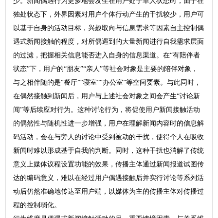
少。新闻偶遇行为更多地会发生在用户处于单人状态时，由于在
独处状态下，外界因素对用户个体行动产生的干扰较少，用户可
以基于自身的活动目标，兴趣取向与信息需求等因素自主控制偶
遇式新闻接触的程度，对所偶遇到的大量新闻进行自我需求层面
的过滤，把握相关信息能否进入自身的信息渠道。在“有陪伴者
状态”下，用户的“朋友”“亲人”等社会对象是主要的陪伴对象，
与之相伴随的是“餐厅”“寝室”“办公室”等空间要素。与此同时，
在偶然接触到新闻后，用户与上述社会对象之间会产生“讨论新
闻”等后续应对行为。这种讨论行为，将促使用户新闻接触活动
的偶然性与随机性进一步增强，用户在理解新闻内容时的信息解
码活动，会在与旁人的讨论中受到被动的干扰，使得个人在吸收
新闻时难以形成基于自我的判断。同时，这种干扰也消解了传统
意义上媒体议程设置功能的效果，传播主体通过新闻报道试图传
达的编码意义，难以在经过用户偶遇接触后并实行讨论等系列活
动后仍然准确地传达至用户端，以媒体为主的传播主体对传播过
程的控制弱化。