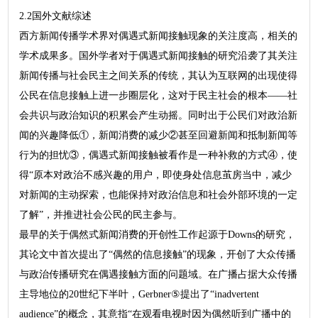
2.2国外文献综述
西方新闻传播学术界对偶遇式新闻接触现象的关注度高，相关的
学术成果多。国外学者对于偶遇式新闻接触的研究沿袭了其关注
新闻传播与社会民主之间关系的传统，其认为互联网的出现使得
公民在信息接触上进一步圈层化，这对于民主社会的根本——社
会共识与政治知识的积累会产生动摇。同时出于公民们对政治新
闻的兴趣降低①，新闻消费的减少②甚至回避新闻和抵制新闻等
行为的担忧③，偶遇式新闻接触被看作是一种补救的方式④，使
得“原本对政治不感兴趣的用户，即使身处信息茧房当中，减少
对新闻的主动探索，也能保持对政治信息和社会外部环境的一定
了解”，并推进社会公民的民主参与。
最早的关于偶然式新闻消费的开创性工作起源于Downs的研究，
其论文中首次提出了“偶然的信息接触”的现象，开创了大众传播
与政治传播研究在偶遇接触方面的问题域。在广播占据大众传播
主导地位的20世纪下半叶，Gerbner⑤提出了“inadvertent
audience”的概念，其意指“在观看电视时因为偶然听到广播中的