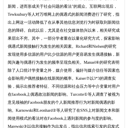
新闻，进而形成关于社会问题的看法”的观众。互联网出现后，
Tewksubury等人对万维网上的偶遇式的新闻消费进行了研究，指
出上网这一活动降低了在从事其他信息浏览行为时获取到新闻信
息的障碍。自此以后，尤其是在社交媒体勃兴以来，相关研究成
果层出不穷。其中，一部分学者重在以量化研究方式，探索影响
偶遇式新闻接触行为发生的相关因素。Richard和Nielsen的研究
发现使用多信源的用户比少信源的用户更容易发生偶遇接触，新
闻兴趣与偶遇行为发生的频率呈现负相关。Manuel⑥的研究表明
除了人口统计学变量之外，媒介使用，偏好与媒介信任等因素也
会影响用户偶然接触在线新闻的概率。Kaiser⑦以3*3的调查实
验，揭示出推荐者特征、不同信源和社会压力等中介变量对用户
在facebook上偶遇政治新闻的影响。Turcotte①等人调查了被视为
意见领袖的Facebook朋友的个人新闻推荐行为对新闻偶遇的影
响。Karnowski和Leonhard②等人研究了在SNS上对新闻文本和新
闻使用模式的看法对在Facebook上遇到新闻的参与度的影响。
Marewski③以信息接触作为出发点，指出信息线索引发的启发式