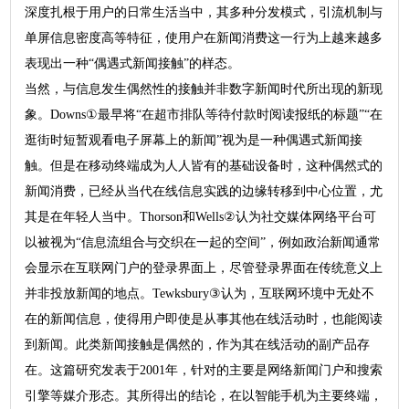
深度扎根于用户的日常生活当中，其多种分发模式，引流机制与
单屏信息密度高等特征，使用户在新闻消费这一行为上越来越多
表现出一种“偶遇式新闻接触”的样态。
当然，与信息发生偶然性的接触并非数字新闻时代所出现的新现
象。Downs①最早将“在超市排队等待付款时阅读报纸的标题”“在
逛街时短暂观看电子屏幕上的新闻”视为是一种偶遇式新闻接
触。但是在移动终端成为人人皆有的基础设备时，这种偶然式的
新闻消费，已经从当代在线信息实践的边缘转移到中心位置，尤
其是在年轻人当中。Thorson和Wells②认为社交媒体网络平台可
以被视为“信息流组合与交织在一起的空间”，例如政治新闻通常
会显示在互联网门户的登录界面上，尽管登录界面在传统意义上
并非投放新闻的地点。Tewksbury③认为，互联网环境中无处不
在的新闻信息，使得用户即使是从事其他在线活动时，也能阅读
到新闻。此类新闻接触是偶然的，作为其在线活动的副产品存
在。这篇研究发表于2001年，针对的主要是网络新闻门户和搜索
引擎等媒介形态。其所得出的结论，在以智能手机为主要终端，