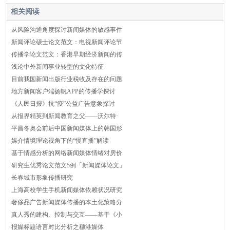
相关阅读
从风险沟通角度探讨新闻媒体的敏感事件
新闻评论硕士论文范文：电视新闻评论节
传播学论文范文：香港早期经济新闻的传
浅论中外新闻事业转型的文化特征
目前我国新闻出版行业税收及存在的问题
地⽅新闻客户端扬帆APP的传播学探讨
《人民日报》抗“疫”公益广告意象探讨
从报界精英到新闻教育之父——沃尔特·
平昌冬奥会前后中国新闻媒体上的韩国形
媒介情境理论视角下的“慢直播”解读
基于情感分析的网络新闻媒体情绪对房价
研究生优秀论文范文5例「新闻媒体论文」
长春城市形象传播研究
上海高校学生手机新闻媒体依赖状况研究
奢侈品广告新闻媒体传播的本土化策略分
真人秀的建构、控制与交互——基于《小
报媒标题语言对比分析之穗港媒体