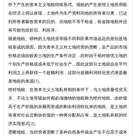
件下产生的资本主义地租特殊形式。地租的产生使得土地所用权
在经济上得以体现，土地作为生产资料同他的所有者分离，已达
到所有者吸收资本的目的。但地租不等于租金，租金除地租外还
有可能包括折旧、利息等。
级差地租。耕种的土地优劣等级不同和距离市场远近的差别是地
租形成的原因。因为资本主义对土地经营的垄断，农产品的市场
价格必须由较差土地的生产条件决定，此时由于相对较优土地的
个别生产价格或成本低于社会生产，因此这部分土地就会在平均
利润之上再获得一个超额利润，这部分超额利润转化形式便是极
差地租的来源[1]。
绝对地租。在资本主义土地私有制的条件下，与土地质量优劣无
关，不论土地等级如何都必须缴纳的地租称为绝对地租。由价值
高于生产价格的余额而形成的剩余利润转化来的地租。是土地所
有者对社会总剩余价值的一种再分配和占有，是土地私有权的经
济实现形式[2]。
垄断地租。当经营者垄断了某种自然条件就会产生不仅高于成本