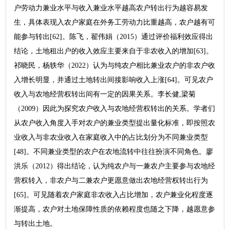
户劳动力兼业水平与收入兼业水平越高农户转出行为越容易发
生，具体表现入农户家庭在外务工劳动力比重越高，农户越有可
能参与转出[62]。陈飞，翟伟娟（2015）通过评价福利效应得出
结论，土地租出户的收入效应主要来自于非农收入的增加[63]。
祁晓民，杨轶华（2022）认为与纯农户相比兼业农户的非农户收
入增长明显，并通过土地转出间接影响收入上涨[64]。可见农户
收入与农地经营权转出间有一定的因果关系。李长健,梁菊
（2009）因此为探究农户收入与农地经营权转出的关系。学者们
从农户收入角度入手对农户的兼业类型提出量化标准，即按照农
业收入与非农业收入在家庭收入中的占比划分为不同兼业类型
[48]。不同兼业类型的农户在农地流转中往往扮演不同角色。廖
洪乐（2012）得出结论，认为纯农户与一兼农户主要参与农地经
营权转入，非农户与二兼农户更愿意做出农地经营权转出行为
[65]。可见随着农户家庭非农收入占比增加，农户兼业化程度逐
渐提高，农户对土地保障性质的依赖程度也随之下降，越愿意参
与转出土地。