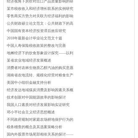
经济视角下房价对出口产品质量影响的研
某市税收收入和经济增长联系的实例研究
零售商买方势力对关联方经济福利的影响
公共财政硕士论文范文：公共财政下的高
中国国有资本经济投资滞后效应研究
2018年最新会计毕业论文范文十篇
中国人寿保险税收政策的整改与完善
地摊经济下的饮食形象设计探究——以利
某省农业地域经济发展概述
消费者对农林生物质乙醇汽油的购买意愿
湖南省农地流转、规模化经营对粮食生产
美国中小组织金融支持分析
经济发达地域煤炭消费及影响因素关系概
技术创新对中国能源效率的影响探讨
我国人口素质对经济发展影响实证研究
邓小平社会主义经济思想概述
不同政府规制对家庭农场耕地保护行为的
税务稽查的概念及其选案策略分析
国内外股票市场尾部相依关系的探讨——