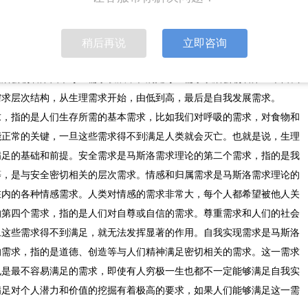
领域得到广泛的应用，已经被纳入人本科学理论系统之中。《人类激励理
·马斯洛发表的一篇学术论文，其中就首次引出了需求层次理论，为这一理
他看来，人类的需求有着高低层次之分，按照由低到高的顺序排列为五个
稍后再说
立即咨询
以后，会朝着第二个安全需求发展，在满足安全需求以后，会朝着第三个
以后会朝着第四个尊重需求发展，在满足尊重需求以后会朝着第五个自我
需求层次结构，从生理需求开始，由低到高，最后是自我发展需求。
求，指的是人们生存所需的基本需求，比如我们对呼吸的需求，对食物和
能正常的关键，一旦这些需求得不到满足人类就会灭亡。也就是说，生理
满足的基础和前提。安全需求是马斯洛需求理论的第二个需求，指的是我
等，是与安全密切相关的层次需求。情感和归属需求是马斯洛需求理论的
在内的各种情感需求。人类对情感的需求非常大，每个人都希望被他人关
的第四个需求，指的是人们对自尊或自信的需求。尊重需求和人们的社会
旦这些需求得不到满足，就无法发挥显著的作用。自我实现需求是马斯洛
的需求，指的是道德、创造等与人们精神满足密切相关的需求。这一需求
也是最不容易满足的需求，即使有人穷极一生也都不一定能够满足自我实
满足对个人潜力和价值的挖掘有着极高的要求，如果人们能够满足这一需