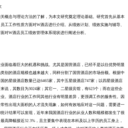
文
相关概念与理论方法的了解，为本文研究奠定理论基础。研究首先从基本
、员工工作性质方面对W酒店进行介绍。从绩效计划、绩效实施与辅导、
方面对W酒店员工绩效管理体系现状进行阐述分析。
企业面临着巨大的机遇和挑战。尤其是国营酒店，已经不是以往优势明显
他类别的酒店规模也越来越大，同样分割了国营酒店的市场份额。根据中
中国的星级酒店数量已达6465家，其中五星级酒店747家；以四星级酒店
店来说，其数目为3024家；其它一、二星级宾馆，有623个；而在这些企
企业。酒店行业的工作同其他行业有明显差异，更强调工作的服务性。因
经常性出现大面积的人才流失现象，如何有效地应对这一问题，需要进一
和统计结果可以发现，近年来我国酒店行业的从业人数和规模都发生了很
最高降幅接近32.3%，且主要集中表现在本科及以上学历的员工身上，