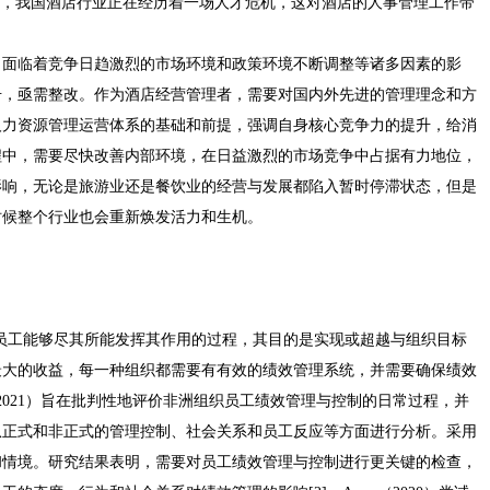
出，我国酒店行业正在经历着一场人才危机，这对酒店的人事管理工作带
，面临着竞争日趋激烈的市场环境和政策环境不断调整等诸多因素的影
冲击，亟需整改。作为酒店经营管理者，需要对国内外先进的管理理念和方
人力资源管理运营体系的基础和前提，强调自身核心竞争力的提升，给消
程中，需要尽快改善内部环境，在日益激烈的市场竞争中占据有力地位，
影响，无论是旅游业还是餐饮业的经营与发展都陷入暂时停滞状态，但是
时候整个行业也会重新焕发活力和生机。
是一个使员工能够尽其所能发挥其作用的过程，其目的是实现或超越与组织目标
最大的收益，每一种组织都需要有有效的绩效管理系统，并需要确保绩效
e（2021）旨在批判性地评价非洲组织员工绩效管理与控制的日常过程，并
从正式和非正式的管理控制、社会关系和员工反应等方面进行分析。采用
和情境。研究结果表明，需要对员工绩效管理与控制进行更关键的检查，