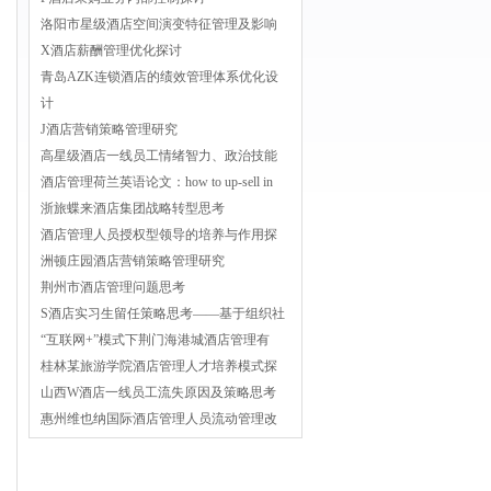
洛阳市星级酒店空间演变特征管理及影响
X酒店薪酬管理优化探讨
青岛AZK连锁酒店的绩效管理体系优化设
计
J酒店营销策略管理研究
高星级酒店一线员工情绪智力、政治技能
酒店管理荷兰英语论文：how to up-sell in
浙旅蝶来酒店集团战略转型思考
酒店管理人员授权型领导的培养与作用探
洲顿庄园酒店营销策略管理研究
荆州市酒店管理问题思考
S酒店实习生留任策略思考——基于组织社
“互联网+”模式下荆门海港城酒店管理有
桂林某旅游学院酒店管理人才培养模式探
山西W酒店一线员工流失原因及策略思考
惠州维也纳国际酒店管理人员流动管理改