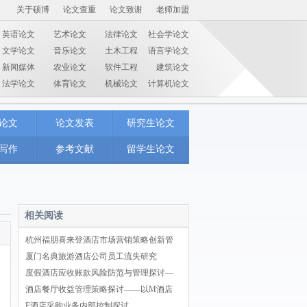
关于硕博
论文查重
论文致谢
老师加盟
英语论文
艺术论文
法律论文
社会学论文
文学论文
音乐论文
土木工程
语言学论文
新闻媒体
农业论文
软件工程
建筑论文
法学论文
体育论文
机械论文
计算机论文
论文
论文发表
研究生论文
写作
参考文献
留学生论文
相关阅读
杭州福朋喜来登酒店市场营销策略创新管
厦门名典旅游酒店公司员工流失研究
度假酒店应收账款风险防范与管理探讨—
酒店餐厅收益管理策略探讨——以M酒店
F酒店采购业务内部控制探讨