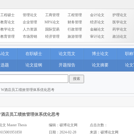
工程硕士
管理论文
工商管理
工程管理
会计论文
护理论文
教育论文
企业管理
MPA论文
财务管理
经济论文
医学论文
教学论文
人力资源
国际贸易
行政管理
金融论文
药学论文
教育管理
市场营销
经济管理
旅游管理
审计论文
政治论文
A论文
在职硕士
论文范文
博士论文
职称
文选题
论文提纲
开题报告
论文摘要
论文
> W酒店员工绩效管理体系优化思考
W酒店员工绩效管理体系优化思考
aster Thesis
编辑：硕博论文网
点击次数：
1615001951850
日期：2024-02-28
来源：
硕博论文网