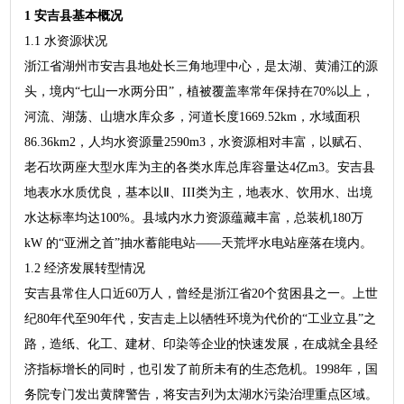
1 安吉县基本概况
1.1 水资源状况
浙江省湖州市安吉县地处长三角地理中心，是太湖、黄浦江的源
头，境内“七山一水两分田”，植被覆盖率常年保持在70%以上，
河流、湖荡、山塘水库众多，河道长度1669.52km，水域面积
86.36km2，人均水资源量2590m3，水资源相对丰富，以赋石、
老石坎两座大型水库为主的各类水库总库容量达4亿m3。安吉县
地表水水质优良，基本以Ⅱ、III类为主，地表水、饮用水、出境
水达标率均达100%。县域内水力资源蕴藏丰富，总装机180万
kW 的“亚洲之首”抽水蓄能电站——天荒坪水电站座落在境内。
1.2 经济发展转型情况
安吉县常住人口近60万人，曾经是浙江省20个贫困县之一。上世
纪80年代至90年代，安吉走上以牺牲环境为代价的“工业立县”之
路，造纸、化工、建材、印染等企业的快速发展，在成就全县经
济指标增长的同时，也引发了前所未有的生态危机。1998年，国
务院专门发出黄牌警告，将安吉列为太湖水污染治理重点区域。