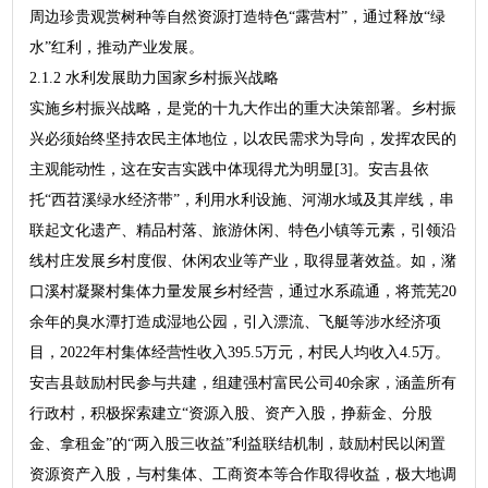
周边珍贵观赏树种等自然资源打造特色“露营村”，通过释放“绿
水”红利，推动产业发展。
2.1.2 水利发展助力国家乡村振兴战略
实施乡村振兴战略，是党的十九大作出的重大决策部署。乡村振
兴必须始终坚持农民主体地位，以农民需求为导向，发挥农民的
主观能动性，这在安吉实践中体现得尤为明显[3]。安吉县依
托“西苕溪绿水经济带”，利用水利设施、河湖水域及其岸线，串
联起文化遗产、精品村落、旅游休闲、特色小镇等元素，引领沿
线村庄发展乡村度假、休闲农业等产业，取得显著效益。如，潴
口溪村凝聚村集体力量发展乡村经营，通过水系疏通，将荒芜20
余年的臭水潭打造成湿地公园，引入漂流、飞艇等涉水经济项
目，2022年村集体经营性收入395.5万元，村民人均收入4.5万。
安吉县鼓励村民参与共建，组建强村富民公司40余家，涵盖所有
行政村，积极探索建立“资源入股、资产入股，挣薪金、分股
金、拿租金”的“两入股三收益”利益联结机制，鼓励村民以闲置
资源资产入股，与村集体、工商资本等合作取得收益，极大地调