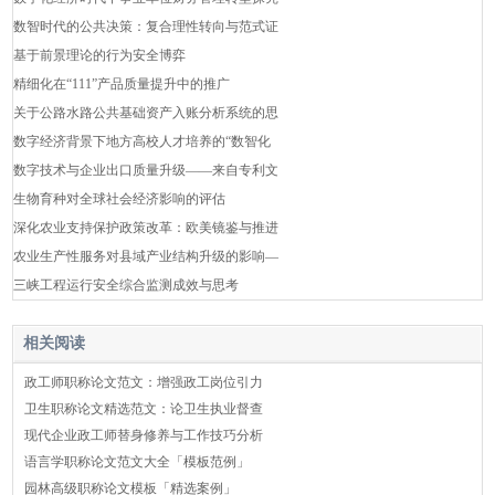
数智时代的公共决策：复合理性转向与范式证
基于前景理论的行为安全博弈
精细化在“111”产品质量提升中的推广
关于公路水路公共基础资产入账分析系统的思
数字经济背景下地方高校人才培养的“数智化
数字技术与企业出口质量升级——来自专利文
生物育种对全球社会经济影响的评估
深化农业支持保护政策改革：欧美镜鉴与推进
农业生产性服务对县域产业结构升级的影响—
三峡工程运行安全综合监测成效与思考
相关阅读
政工师职称论文范文：增强政工岗位引力
卫生职称论文精选范文：论卫生执业督查
现代企业政工师替身修养与工作技巧分析
语言学职称论文范文大全「模板范例」
园林高级职称论文模板「精选案例」