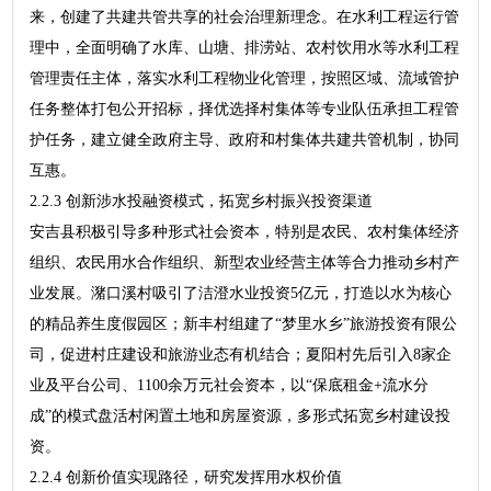
来，创建了共建共管共享的社会治理新理念。在水利工程运行管
理中，全面明确了水库、山塘、排涝站、农村饮用水等水利工程
管理责任主体，落实水利工程物业化管理，按照区域、流域管护
任务整体打包公开招标，择优选择村集体等专业队伍承担工程管
护任务，建立健全政府主导、政府和村集体共建共管机制，协同
互惠。
2.2.3 创新涉水投融资模式，拓宽乡村振兴投资渠道
安吉县积极引导多种形式社会资本，特别是农民、农村集体经济
组织、农民用水合作组织、新型农业经营主体等合力推动乡村产
业发展。潴口溪村吸引了洁澄水业投资5亿元，打造以水为核心
的精品养生度假园区；新丰村组建了“梦里水乡”旅游投资有限公
司，促进村庄建设和旅游业态有机结合；夏阳村先后引入8家企
业及平台公司、1100余万元社会资本，以“保底租金+流水分
成”的模式盘活村闲置土地和房屋资源，多形式拓宽乡村建设投
资。
2.2.4 创新价值实现路径，研究发挥用水权价值