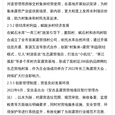
河道管理用房移交村集体经营使用，在基地开展知识宣讲，为村
集体露营产业提供新场景、新内容，更大程度上发挥水利项目价
值，助力村集体和村民先富起来。
2.3.2 联结库村利益，赋能乡村经济发展
在赋石水库“一库三村”政策引导下，夏阳村、赋石村和赤坞村联
合成立了全市首家露营强村公司，依托水库自然环境，通过开展
信息共通、客源互送等形式合作，创新“村集体+露营”利益联结
模式，引入“村游富农”生态露营项目，打造出“小杭坑”、“寒江
孤影”等多个库村共富露营基地，形成了面积近200亩的品牌网红
生态营地村落，作为主会场成功举办了2022年长三角露营大会，
持续扩大行业影响力。
2.3.3 创新管理制度，营造良好发展环境
2022年6月，安吉县出台《安吉县露营营地项目暂行管理办
法》，以水为脉，对露营选址范围、规范审批、验收备案、监督
检查等方面做出明确要求，同时对营地服务设施、安全管理、环
境保护等进行系统提升，有效化解了当前露营行业规范不完善、