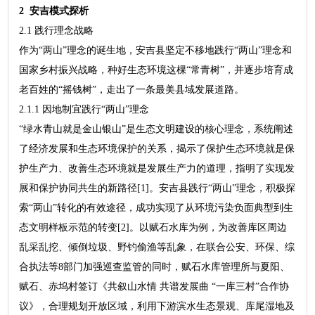
2 安吉模式探析
2.1 践行理念战略
作为“两山”理念的诞生地，安吉县坚定不移地践行“两山”理念和
国家乡村振兴战略，种好生态环境这棵“常青树”，并逐步培育成
老百姓的“摇钱树”，走出了一条最美县域发展道路。
2.1.1 因地制宜践行“两山”理念
“绿水青山就是金山银山”是生态文明建设的核心理念，系统阐述
了经济发展和生态环境保护的关系，揭示了保护生态环境就是保
护生产力、改善生态环境就是发展生产力的道理，指明了实现发
展和保护协同共生的新路径[1]。安吉县践行“两山”理念，积极探
索“两山”转化的有效途径，成功实现了从环境污染负面典型到生
态文明样板示范的转变[2]。以赋石水库为例，为改善库区周边
乱采乱挖、倾倒垃圾、野钓偷渔等乱象，在联合公安、环保、综
合执法等8部门加强巡查监管的同时，赋石水库管理所与夏阳、
赋石、赤坞村签订《共叙山水情 共谱发展曲 “一库三村”合作协
议》，合理规划开放区域，利用下游滨水生态景观、库尾湿地及