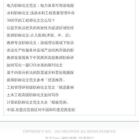
电力职称论文范文：电力体系可用送电能
水利职称论文:浅谈水利工程质量管理中存
3000字的工程师论文怎么写？
以提升执法把关的有效性为促进区域性经
医师职称论文-介入医师(术前、中、后）
教师专业职称论文：游戏理论视域下快乐
农业生产性服务对县域产业结构升级的影
教师发展视角下中英两所高校教师职称评
如何写出一篇CNS水准的期刊论文
基于内容分析法的防震减灾科普短视频探
新闻职称论文范文参考「优选推荐」
工程管理评初级职称论文范文「精选案例
土木工程高级职称论文如何写作
计算机职称论文范文大全「模板范例」
中国-东盟自贸易区对中国和印度尼西亚棕
COPYRIGHT © 2011 – 2012 SBLUNWEN. ALL RIGHTS RESERVED.
论文Tags
|
网站地图
|
联系我们