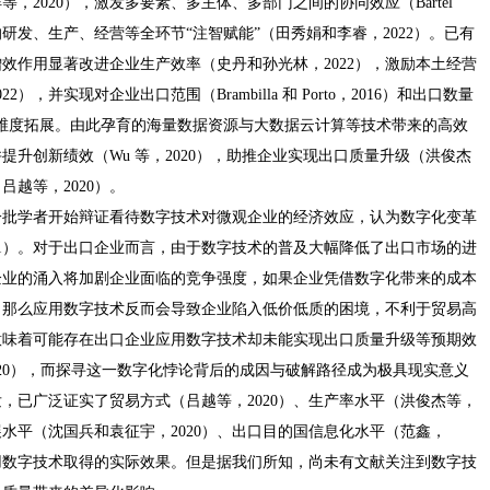
，2020），激发多要素、多主体、多部门之间的协同效应（Bartel
的研发、生产、经营等全环节“注智赋能”（田秀娟和李睿，2022）。已有
效作用显著改进企业生产效率（史丹和孙光林，2022），激励本土经营
，并实现对企业出口范围（Brambilla 和 Porto，2016）和出口数量
双元边际的多维度拓展。由此孕育的海量数据资源与大数据云计算等技术带来的高效
升创新绩效（Wu 等，2020），助推企业实现出口质量升级（洪俊杰
吕越等，2020）。
一批学者开始辩证看待数字技术对微观企业的经济效应，认为数字化变革
21）。对于出口企业而言，由于数字技术的普及大幅降低了出口市场的进
兴企业的涌入将加剧企业面临的竞争强度，如果企业凭借数字化带来的成本
，那么应用数字技术反而会导致企业陷入低价低质的困境，不利于贸易高
这意味着可能存在出口企业应用数字技术却未能实现出口质量升级等预期效
等，2020），而探寻这一数字化悖论背后的成因与破解路径成为极具现实意义
，已广泛证实了贸易方式（吕越等，2020）、生产率水平（洪俊杰等，
展水平（沈国兵和袁征宇，2020）、出口目的国信息化水平（范鑫，
应用数字技术取得的实际效果。但是据我们所知，尚未有文献关注到数字技