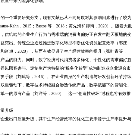
口质量带来的差异化影响。
论的一个重要研究分支，现有文献已从不同角度对其影响因素进行了较为
trauss-Kahn，2015；Bastos 等，2018；黄先海和卿陶，2020）。随着大数
及，供给端的企业生产行为与需求端的消费者偏好正在发生翻天覆地的变
日益突出。传统企业通过推进数字化转型不断优化资源配置效率（韦庄
东和肖旭，2020），从而有效促进了生产经营效率的提升（张叶青等，
新性产品的能力。同时，数字经济时代消费者多样化、个性化的需求偏好愈
使得以顾客参与、定制生产为特征的“服务化转型”成为制造业企业迎合市
要手段（刘斌等，2016）。在企业自身的生产制造与研发创新环节持续
的双重驱动下，数字技术持续融合渗透传统产品，数字赋能下的智能化、
一的原有产品（刘洋等，2020），这一“创造性破坏”过程也将有效推
质量升级
进企业出口质量升级，其中生产经营效率的优化主要来源于生产率提升与