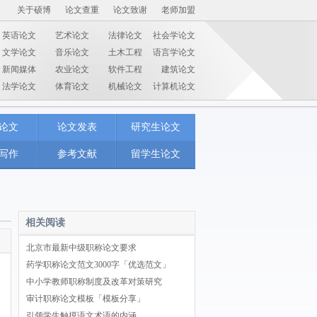
关于硕博
论文查重
论文致谢
老师加盟
英语论文
艺术论文
法律论文
社会学论文
文学论文
音乐论文
土木工程
语言学论文
新闻媒体
农业论文
软件工程
建筑论文
法学论文
体育论文
机械论文
计算机论文
论文
论文发表
研究生论文
写作
参考文献
留学生论文
相关阅读
北京市最新中级职称论文要求
药学职称论文范文3000字「优选范文」
中小学教师职称制度及改革对策研究
审计职称论文模板「模板分享」
引领学生触摸语文术语的内涵