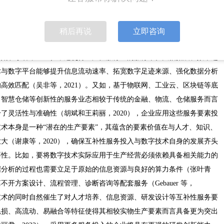
技术在与服务要素的双向互动过程中将协同放大彼此的潜在价值，因此掌
生产环节中的服务要素投入以提高预期收益。一方面，高度创新的颠覆性
稍后再说
立即咨询
确匹配（黄群慧等，2019），为服务要素开拓了全新的应用场景与业
娟和李睿，2022），这使得生产性服务业的服务半径大幅拓展、效率进
术与数字平台能够提升信息流动速率、拓宽数字足迹来源、强化数据分析
高效匹配（吴非等，2021）。又如，基于物联网、工业云、区块链等底
、智慧仓储等创新性的服务业态相较于传统的金融、物流、仓储服务而言
了灵活性与准确性（胡斌和王莉丽，2020），企业应用这些服务要素投
术本身是一种“潜在的生产要素”，其蕴含的要素价值在与人才、知识、
大（谢康等，2020），确保互补性服务投入与数字技术自身的发展齐头
要性。比如，要将数字技术实际应用于生产经营必须依赖具备相关能力的
数据分析的过程也需要立足于原始的信息资源与良好的算力条件（张叶青
不开方案设计、流程管理、诊断咨询等配套服务（Gebauer 等，
字技术的同时自然催生了对人才培养、信息资源、研发设计等互补性服务要
耗损、高流动、易融合等特征使得其相较实物生产要素而言具备更为突出