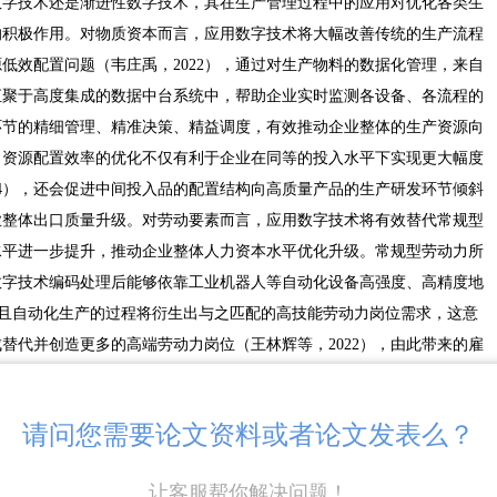
数字技术还是渐进性数字技术，其在生产管理过程中的应用对优化各类生
的积极作用。对物质资本而言，应用数字技术将大幅改善传统的生产流程
低效配置问题（韦庄禹，2022），通过对生产物料的数据化管理，来自
汇聚于高度集成的数据中台系统中，帮助企业实时监测各设备、各流程的
环节的精细管理、精准决策、精益调度，有效推动企业整体的生产资源向
）。资源配置效率的优化不仅有利于企业在同等的投入水平下实现更大幅度
14），还会促进中间投入品的配置结构向高质量产品的生产研发环节倾斜
企业整体出口质量升级。对劳动要素而言，应用数字技术将有效替代常规型
水平进一步提升，推动企业整体人力资本水平优化升级。常规型劳动力所
数字技术编码处理后能够依靠工业机器人等自动化设备高强度、高精度地
2020），并且自动化生产的过程将衍生出与之匹配的高技能劳动力岗位需求，这意
替代并创造更多的高端劳动力岗位（王林辉等，2022），由此带来的雇
程中释放“技能红利”，强化企业将中间品质量融入最终品质量的能力
请问您需要论文资料或者论文发表么？
量升级
企业出口质量升级，其中服务化转型涵盖投入服务化与产出服务化两个方
让客服帮你解决问题！