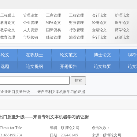
工程硕士
管理论文
工商管理
工程管理
会计论文
护理论文
教育论文
企业管理
MPA论文
财务管理
经济论文
医学论文
教学论文
人力资源
国际贸易
行政管理
金融论文
药学论文
教育管理
市场营销
经济管理
旅游管理
审计论文
政治论文
A论文
在职硕士
论文范文
博士论文
职称
文选题
论文提纲
开题报告
论文摘要
论文
与企业出口质量升级——来自专利文本机器学习的证据
出口质量升级——来自专利文本机器学习的证据
s for Title
编辑：硕博论文网
点击次数：
0316551951704
日期：2024-01-05
来源：
硕博论文网