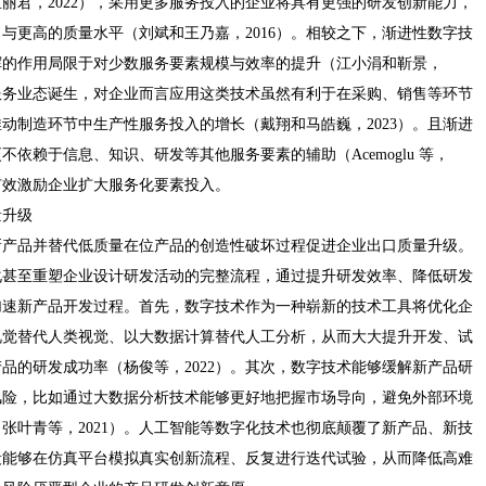
丽君，2022），采用更多服务投入的企业将具有更强的研发创新能力，
与更高的质量水平（刘斌和王乃嘉，2016）。相较之下，渐进性数字技
挥的作用局限于对少数服务要素规模与效率的提升（江小涓和靳景，
或服务业态诞生，对企业而言应用这类技术虽然有利于在采购、销售等环节
动制造环节中生产性服务投入的增长（戴翔和马皓巍，2023）。且渐进
依赖于信息、知识、研发等其他服务要素的辅助（Acemoglu 等，
法有效激励企业扩大服务化要素投入。
量升级
新产品并替代低质量在位产品的创造性破坏过程促进企业出口质量升级。
化甚至重塑企业设计研发活动的完整流程，通过提升研发效率、降低研发
加速新产品开发过程。首先，数字技术作为一种崭新的技术工具将优化企
视觉替代人类视觉、以大数据计算替代人工分析，从而大大提升开发、试
品的研发成功率（杨俊等，2022）。其次，数字技术能够缓解新产品研
风险，比如通过大数据分析技术能够更好地把握市场导向，避免外部环境
张叶青等，2021）。人工智能等数字化技术也彻底颠覆了新产品、新技
段能够在仿真平台模拟真实创新流程、反复进行迭代试验，从而降低高难