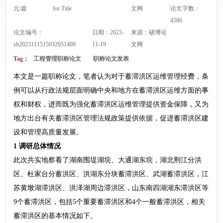
元/篇
for Title
文网
论文字数：
4586
论文编号：
日期：2023-
来源：
硕博论
sb2023111515032051409
11-19
文网
Tag：
工程管理职称论文
职称论文发表
本文是一篇职称论文，笔者认为对于蓄滞洪区运维管理经费，条
例可以从行政法规层面明确中央和地方在蓄滞洪区运维方面的事
权和财权，进而既为强化蓄滞洪区运维管理提供资金保障，又为
地方出台有关蓄滞洪区管理法规政策提供依据，促进蓄滞洪区建
设和管理高质量发展。
1 调研总体情况
此次共实地察看了湖南围堤湖垸、大通湖东垸，湖北荆江分洪
区、杜家台分蓄洪区、洪湖东分块蓄滞洪区、武湖蓄滞洪区，江
苏黄墩湖滞洪区、洪泽湖周边滞洪区，山东南四湖湖东滞洪区等
9个蓄滞洪区，包括5个重要蓄滞洪区和4个一般蓄滞洪区，相关
蓄滞洪区的基本情况如下。