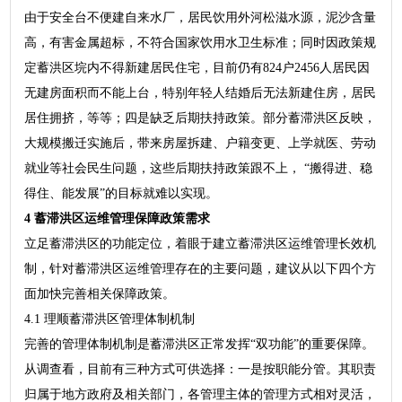
由于安全台不便建自来水厂，居民饮用外河松滋水源，泥沙含量
高，有害金属超标，不符合国家饮用水卫生标准；同时因政策规
定蓄洪区垸内不得新建居民住宅，目前仍有824户2456人居民因
无建房面积而不能上台，特别年轻人结婚后无法新建住房，居民
居住拥挤，等等；四是缺乏后期扶持政策。部分蓄滞洪区反映，
大规模搬迁实施后，带来房屋拆建、户籍变更、上学就医、劳动
就业等社会民生问题，这些后期扶持政策跟不上， “搬得进、稳
得住、能发展”的目标就难以实现。
4 蓄滞洪区运维管理保障政策需求
立足蓄滞洪区的功能定位，着眼于建立蓄滞洪区运维管理长效机
制，针对蓄滞洪区运维管理存在的主要问题，建议从以下四个方
面加快完善相关保障政策。
4.1 理顺蓄滞洪区管理体制机制
完善的管理体制机制是蓄滞洪区正常发挥“双功能”的重要保障。
从调查看，目前有三种方式可供选择：一是按职能分管。其职责
归属于地方政府及相关部门，各管理主体的管理方式相对灵活，