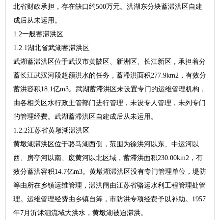
北省财政承担，存在缺口约500万元。洪湖东分块蓄滞洪区自建
成后从未运用。
1.2一般蓄滞洪区
1.2.1湖北省武湖蓄滞洪区
武湖蓄滞洪区位于武汉市黄陂区、新洲区、长江新区，承担着分
蓄长江武汉河段超额洪水的任务，蓄滞洪面积277.9km2，有效分
蓄洪容积18.1亿m3。武湖蓄滞洪区未设置专门的运维管理机构，
由各相关区水行政主管部门进行管理，未设专人管理，未列专门
的管理经费。武湖蓄滞洪区自建成后从未运用。
1.2.2江苏省黄墩湖滞洪区
黄墩湖滞洪区位于骆马湖西侧，范围为徐洪河以东、中运河以
西、房亭河以南、废黄河以北区域，蓄滞洪面积230.00km2，有
效分蓄洪容积14.7亿m3。黄墩湖滞洪区没有专门管理单位，堤防
等由所在乡镇运维管理，滞洪闸由江苏省骆运水利工程管理处管
理。运维管理经费由乡镇自筹，市防洪专项经费予以补助。1957
年7月沂沭泗流域大洪水，黄墩湖被迫滞洪。