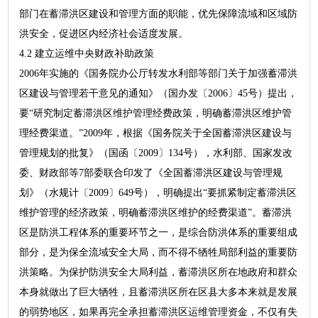
部门在蓄滞洪区建设和管理方面的职能，优先保障流域和区域防
洪安全，促进区内经济社会适度发展。
4.2 建立运维中央财政补助政策
2006年实施的《国务院办公厅转发水利部等部门关于加强蓄滞洪
区建设与管理若干意见的通知》（国办发〔2006〕45号）提出，
要“研究制定蓄滞洪区维护管理经费政策，明确蓄滞洪区维护管
理经费渠道。”2009年，根据《国务院关于全国蓄滞洪区建设与
管理规划的批复》（国函〔2009〕134号），水利部、国家发改
委、财政部等7部委联合印发了《全国蓄滞洪区建设与管理规
划》（水规计〔2009〕649号），明确提出“要抓紧制定蓄滞洪区
维护管理的经济政策，明确蓄滞洪区维护的经费渠道”。蓄滞洪
区是防洪工程体系的重要环节之一，是综合防洪体系的重要组成
部分，是为保全流域安全大局，而不得不牺牲局部利益的重要防
洪策略。为保护防洪安全大局利益，蓄滞洪区所在地政府和群众
本身就做出了巨大牺牲，且蓄滞洪区所在区县大多本来就是发展
的弱势地区，如果再完全承担蓄滞洪区运维管理资金，不仅有失