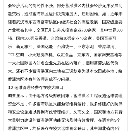
会经济活动的制约性不强。部分蓄滞洪区内社会经济无序发展问
题突出，造成蓄滞洪区运用决策难度大、启用困难。如，近年来
随着武汉市东西湖蓄滞洪区内经济社会的高速发展，国家级重要
产业密布其中，全区已引进外来投资企业700余家，其中世界500
强、国内500强及香港、台湾前10强企业40余家，美国百事可
乐、新元粮油、法国达能、台湾统一、亚东水泥、香港华润、
TCL空调、小天鹅洗衣机、双汇食品、京东方、国家网安基地等
一大批国际国内知名企业先后在区内落户，启用蓄滞洪区代价
大。还有不少蓄滞洪区内土地被三调划定为基本农田或林地，给
蓄滞洪区本身的管理造成不少问题。
3.2 运维管理经费存在较大缺口
调查显示，由于地方各级财政困难，蓄滞洪区工程设施运维管理
资金不足，许多蓄滞洪区只能勉强维持运转，很多修建好的防洪
和安全设施难以得到有效管理维护。久而久之，国家和地方花费
大量财力建设的蓄滞洪区功能无法及时有效发挥。在调查的9个
蓄滞洪区中，均反映存在较大运维资金缺口，其中湖北省内4个