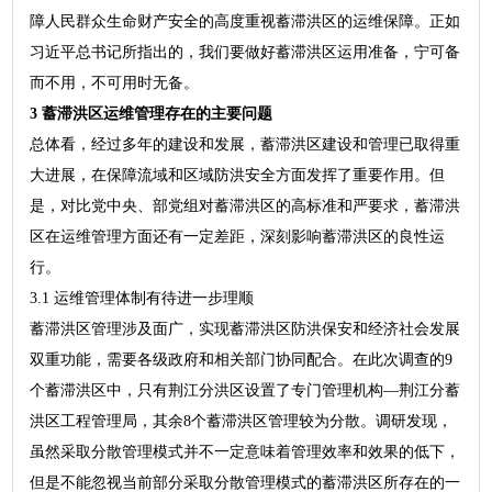
障人民群众生命财产安全的高度重视蓄滞洪区的运维保障。正如
习近平总书记所指出的，我们要做好蓄滞洪区运用准备，宁可备
而不用，不可用时无备。
3 蓄滞洪区运维管理存在的主要问题
总体看，经过多年的建设和发展，蓄滞洪区建设和管理已取得重
大进展，在保障流域和区域防洪安全方面发挥了重要作用。但
是，对比党中央、部党组对蓄滞洪区的高标准和严要求，蓄滞洪
区在运维管理方面还有一定差距，深刻影响蓄滞洪区的良性运
行。
3.1 运维管理体制有待进一步理顺
蓄滞洪区管理涉及面广，实现蓄滞洪区防洪保安和经济社会发展
双重功能，需要各级政府和相关部门协同配合。在此次调查的9
个蓄滞洪区中，只有荆江分洪区设置了专门管理机构—荆江分蓄
洪区工程管理局，其余8个蓄滞洪区管理较为分散。调研发现，
虽然采取分散管理模式并不一定意味着管理效率和效果的低下，
但是不能忽视当前部分采取分散管理模式的蓄滞洪区所存在的一