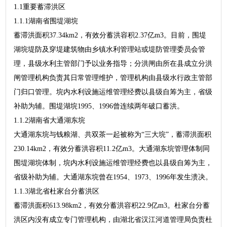
1.1重要蓄滞洪区
1.1.1湖南省围堤湖垸
蓄滞洪面积37.34km2，有效分蓄洪容积2.37亿m3。目前，围堤
湖垸堤防及穿堤建筑物由乡镇水利管理站或堤防管理委员会管
理，县级水利主管部门予以业务指导；分洪闸由所在县成立分洪
闸管理机构负责其日常管理维护，管理机构由县级水行政主管部
门归口管理。垸内水利设施运维管理经费以县级自筹为主，省级
补助为辅。围堤湖垸1995、1996曾连续两年破口蓄洪。
1.1.2湖南省大通湖东垸
大通湖东垸与钱粮湖、共双茶一起被称为“三大垸”，蓄滞洪面积
230.14km2，有效分蓄洪容积11.2亿m3。大通湖东垸管理体制同
围堤湖垸体制，垸内水利设施运维管理经费也以县级自筹为主，
省级补助为辅。大通湖东垸曾在1954、1973、1996年发生溃决。
1.1.3湖北省杜家台分蓄洪区
蓄滞洪面积613.98km2，有效分蓄洪容积22.9亿m3。杜家台分蓄
洪区内没有成立专门管理机构，由湖北省汉江河道管理局负责杜