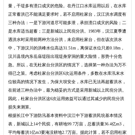
量，干堤多有溃口成灾的危险。在丹江口水库运用以后，在水库
正常蓄洪已不能满足要求时，若不启用杜家台，汉江洪水调度有
三种办法：一是下游河道尽可能多泄，承担溃口成灾的风险；二
是水库适当超蓄；三是新城以上民垸分洪。1983年，汉江夏季遭
遇洪水时采用前两种方法分洪，未启用杜家台，但在该次洪水
中，下游汉川的洪峰水位高达31.51m，离保证水位只差0.18m，
汉川县境内东岳庙堤段出现堤身穿洞的重大险情，形势十分危
急。所以，在无杜家台分洪区的情况下，选择第一种办法为万不
得已之策。考虑杜家台分洪区6次运用条件，多数在水库汛末水
位较高的情况下发生，为保大坝安全，水库已无法再超蓄洪水，
在前述三种办法中，最为稳妥的方式是采用新城以上民垸分洪。
因此，杜家台分洪区这6次运用效益可以通过其减少的民垸分洪
损失来测算。
根据长江中下游防汛基本资料中汉江中下游蓄洪民垸基本情况
表，新城以上14个民烷，有耕地99.7万亩，总蓄洪量36.4亿m3，
平均每蓄洪1亿m3要淹没耕地2.7万亩。据此计算，若不启用杜家