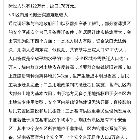
际投入只有122万元，缺口178万元。
3.3 区内居民搬迁实施难度较大
通过调研和与当地政府部门以及群众座谈了解到，部分蓄滞洪区
的安全区或安全台已具备搬迁条件，但居民迁建实施难度大，突
出表现为以下四个方面：一是地方财力有限，资金缺口无法解
决。湖南大通湖东垸、钱粮湖、共双茶等三垸人口57.79万人，
人口密度是全省平均水平的1.8倍，安全区域外需搬迁人口达45
万人，垸内群众对土地依存度较高，若要群众贴钱拆旧建新，加
上迁建后耕种距离将增加5-8km，生产生活成本明显提高，居民
主动搬迁意愿低；二是用地政策制约搬迁项目实施。蓄滞洪区内
大部分土地为基本农田，由于地方无多余用地指标用于安全区内
土地转变使用类型，安全区内基础设施建设无法开展，直接影响
居民安置区建设和居民搬迁；三是蓄滞洪区重要民生设施发展水
平显著低于所在县市区的平均水平。荆江分洪区建有19个安全
区，其中12个安全区所在地位于非集镇，区内给排水系统不完
备。湖南省西官垸1个安全区、4个安全台现居住人口2万余人，