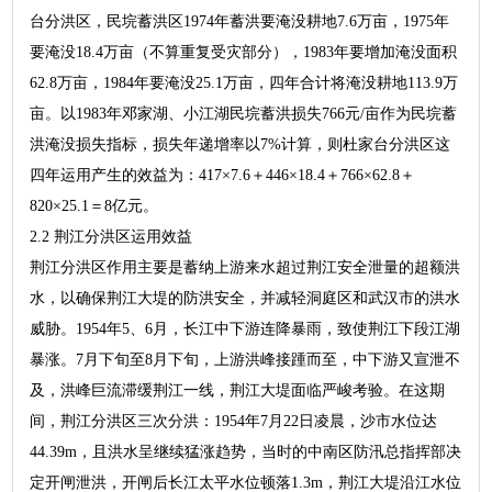
台分洪区，民垸蓄洪区1974年蓄洪要淹没耕地7.6万亩，1975年
要淹没18.4万亩（不算重复受灾部分），1983年要增加淹没面积
62.8万亩，1984年要淹没25.1万亩，四年合计将淹没耕地113.9万
亩。以1983年邓家湖、小江湖民垸蓄洪损失766元/亩作为民垸蓄
洪淹没损失指标，损失年递增率以7%计算，则杜家台分洪区这
四年运用产生的效益为：417×7.6＋446×18.4＋766×62.8＋
820×25.1＝8亿元。
2.2 荆江分洪区运用效益
荆江分洪区作用主要是蓄纳上游来水超过荆江安全泄量的超额洪
水，以确保荆江大堤的防洪安全，并减轻洞庭区和武汉市的洪水
威胁。1954年5、6月，长江中下游连降暴雨，致使荆江下段江湖
暴涨。7月下旬至8月下旬，上游洪峰接踵而至，中下游又宣泄不
及，洪峰巨流滞缓荆江一线，荆江大堤面临严峻考验。在这期
间，荆江分洪区三次分洪：1954年7月22日凌晨，沙市水位达
44.39m，且洪水呈继续猛涨趋势，当时的中南区防汛总指挥部决
定开闸泄洪，开闸后长江太平水位顿落1.3m，荆江大堤沿江水位