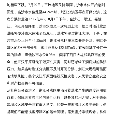
均相应下跌。7月29日，三峡地区又降暴雨，沙市水位开始急剧
回涨，当沙市水位涨至44.24m时，荆江分洪区再次开闸分洪，这
次分洪总量达17.17亿m3。8月1日下午，金沙江、岷江、嘉陵
江、乌江开始降雨，沙市水位又一次急剧上涨，据当时预计此次
洪峰将使沙市水位涨至45.63m，洪水将漫过荆江大堤。于是，在
沙市水位上升至44.35m时，荆江分洪区第三次开闸分洪。荆江分
洪区的3次开闸分洪，蓄洪总量达122.6亿m3，有效削减了长江干
流的洪峰，降低沙市水位0.96m，保障了荆江大堤和武汉市的安
全，使江汉平原避免了毁灭性灾害，同时还减轻了洞庭湖的防洪
压力。如果当时荆江分洪区不及时开闸分洪，荆江大堤很可能面
临溃坝风险，整个汉江平原面临毁灭性灾害，人民群众生命安全
和财产损失将不可估量。
从杜家台分蓄洪区、荆江分洪区主动分蓄洪水产生的调度运用效
益看，保障各蓄滞洪区的良性运行，以备其启用之需，对于确保
流域和区域安全具有重大意义。尽管一些蓄滞洪区多年未用，但
是我们不能忽视蓄滞洪区的运维管理，需要坚持系统观念，从保