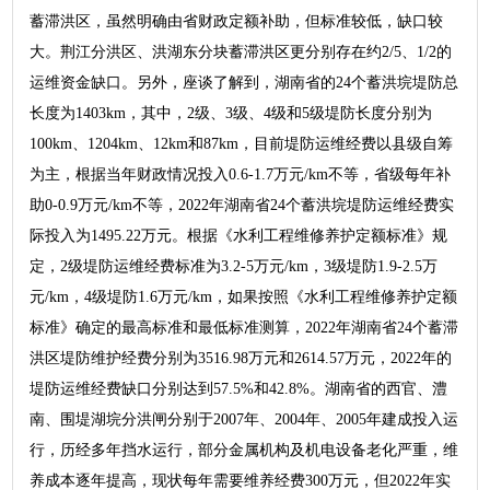
蓄滞洪区，虽然明确由省财政定额补助，但标准较低，缺口较
大。荆江分洪区、洪湖东分块蓄滞洪区更分别存在约2/5、1/2的
运维资金缺口。另外，座谈了解到，湖南省的24个蓄洪垸堤防总
长度为1403km，其中，2级、3级、4级和5级堤防长度分别为
100km、1204km、12km和87km，目前堤防运维经费以县级自筹
为主，根据当年财政情况投入0.6-1.7万元/km不等，省级每年补
助0-0.9万元/km不等，2022年湖南省24个蓄洪垸堤防运维经费实
际投入为1495.22万元。根据《水利工程维修养护定额标准》规
定，2级堤防运维经费标准为3.2-5万元/km，3级堤防1.9-2.5万
元/km，4级堤防1.6万元/km，如果按照《水利工程维修养护定额
标准》确定的最高标准和最低标准测算，2022年湖南省24个蓄滞
洪区堤防维护经费分别为3516.98万元和2614.57万元，2022年的
堤防运维经费缺口分别达到57.5%和42.8%。湖南省的西官、澧
南、围堤湖垸分洪闸分别于2007年、2004年、2005年建成投入运
行，历经多年挡水运行，部分金属机构及机电设备老化严重，维
养成本逐年提高，现状每年需要维养经费300万元，但2022年实