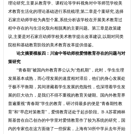
理论研究,主要从教育学、课程论等学科视角对中等师范学校美
术教育生活化的理论基础进行系统梳理;第二章是个案研究,选择
石家庄幼师学校为典型个案,系统分析该学校在开展美术教育过
程中存在的与生活化取向相脱离的主要问题。第三章是政策建
议,主要是对石家庄幼师学校美术教学提出改革建议,以期对同类
院校和基础教育阶段的美术教育改革提供借鉴。
论文摘要模板四：川渝中等幼师校爱情教育存在的问题与对
策研究
“青春期”被国内外教育界公认为“危机期”，此时，学生生理
发展基本成熟，而心理发展的速度相对滞后，他们的身心发展处
于极不平衡期，其间潜藏着学生发展的危险性，也深埋着学生发
展的巨大动力，是我们不得不重视的教育关键期。国内外教育界
普遍重视“青春期”学生的教育，研讨得最多的便是“青春期性教
育”和“早恋对策教育”，爱情教育还处于起步阶段。B·A苏霍姆林
斯基曾在自己创办的中学里对爱情教育作了较为系统的研究，国
内的专家也在这方面做了一些探索，上海有50所中学从去年开始