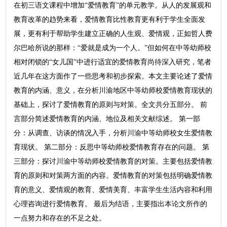
在初三语文课程中增加“爱情教育”的单元教学。从人的发展观和
教育改革的趋势来看，爱情教育比性教育更有利于学生全面发
展，更有利于帮助学生建立正确的人生观、爱情观，正如哲人费
尔巴哈所说的那样：“爱就是成为一个人。”但如何在中等幼师校
相对闭锁的“女儿国”中进行适宜的爱情教育尚待深入研究，笔者
近几年在这方面作了一些思考和初步探索。本文主要论述了爱情
教育的内涵、意义，在分析川渝地区中等幼师校爱情教育现状的
基础上，探讨了爱情教育的原则与对策。全文共分五部分。 前
言部分简述爱情教育的内涵、地位及相关文献综述。 第一部
分：从调查、访谈的情况入手，分析川渝中等幼师校女生爱情教
育现状。 第二部分：反思中等幼师校爱情教育存在的问题。 第
三部分：探讨川渝中等幼师校爱情教育的对策。主要包括爱情教
育的原则和对策两方面的内容。爱情教育的对策包括明确爱情教
育的意义、爱情观的教育、爱情美育、丰富学生生活内容和利用
心理咨询进行爱情教育。 最后为结语，主要指出本论文所作的
一点努力和存在的不足之处。