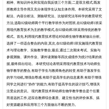
精神、将知识外化和实现自我反馈三个方面;二是双主模式,既发
挥教师主导作用又充分体现学生认知主体作用。本研究采用了文
献法、内容分析法、测验研究法、比较研究法等科学的教育研究
方法;选取02级幼师两个平行教学班作为对照班,在02级幼师1班采
用现代教育技术为主的教学模式,在02级幼师2班采用传统的教学
模式。首先,利用现代教育技术理论对幼师生物学教材做出分析,
选择了一些适合整合的内容;其次,在02级幼师1班实施现代教育技
术与理论教学、实验教学整合;最后,通过二次期末考试、实验与
参观测验、课外作业、课外读测验等四次成绩作为统计结果的依
据,最终得出结论。 本研究结论表明采用现代教育技术与幼师生
物学教学的整合,有助于学生与教师角色的转变;有助于激发学生
的学习动机,增强自尊感;有助于提高学生的信息素养;有助于增强
同学之间进行“协作”的能力;有助于提高学生的设计技巧,增强关
注受众的意识。 现代教育技术和幼师生物学教学整合是个任重
而道远的工作,还应在教师综合素质、建立恰当的评价体系、搞
好资源建设和应用等三个方面做出不断的努力。