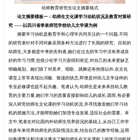
幼师教育研究生论文摘要格式
论文摘要模板一：幼师生文化课学习动机状况及教育对策研
究 ——以四川省孝泉师范学校幼儿文学课为例
摘要学习动机是教育学和心理学共同关注的一个问题,不同
的研究者针对不同对象采用多种方法进行了长期的研究。目前的
幼师生,大多都是中考的失利者,她们在过去的学习中没有养成良
好的学习习惯,也很少在学习方面得到肯定,对自己的未来更缺乏
明确规划。她们除了对美术、唱歌、跳舞还有热情以外,在文化
课堂上常常表现出消极、散漫的状态,即便是对幼儿文学这样的
专业必修课也提不起兴趣。笔者认为,幼师生是未来承担幼儿教
育的主要力量,她们学习的质量直接影响幼儿的成长,因而,有必要
深入研究幼师生文化课的学习动机状况,并寻找激发她们学习动
机的措施方法,才能帮助她们加强专业发展,适应社会的需要。本
文中,笔者在对比国内外幼师生培养状况的基础上,从自己工作学
校多年来培养幼师生的实际情况出发,结合自己的教学经验,运用
问卷调查法和访谈法逐步了解幼师生在文化课程上的学习动机状