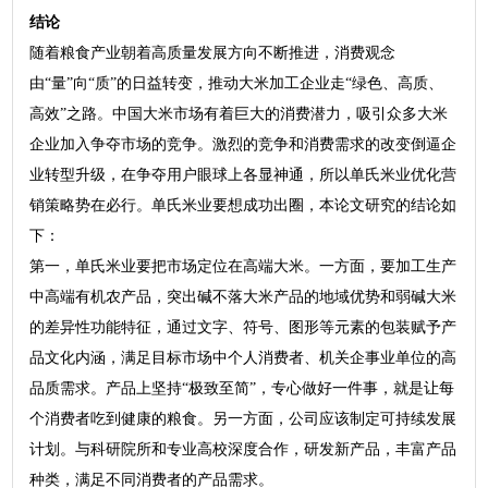
结论
随着粮食产业朝着高质量发展方向不断推进，消费观念
由“量”向“质”的日益转变，推动大米加工企业走“绿色、高质、
高效”之路。中国大米市场有着巨大的消费潜力，吸引众多大米
企业加入争夺市场的竞争。激烈的竞争和消费需求的改变倒逼企
业转型升级，在争夺用户眼球上各显神通，所以单氏米业优化营
销策略势在必行。单氏米业要想成功出圈，本论文研究的结论如
下：
第一，单氏米业要把市场定位在高端大米。一方面，要加工生产
中高端有机农产品，突出碱不落大米产品的地域优势和弱碱大米
的差异性功能特征，通过文字、符号、图形等元素的包装赋予产
品文化内涵，满足目标市场中个人消费者、机关企事业单位的高
品质需求。产品上坚持“极致至简”，专心做好一件事，就是让每
个消费者吃到健康的粮食。另一方面，公司应该制定可持续发展
计划。与科研院所和专业高校深度合作，研发新产品，丰富产品
种类，满足不同消费者的产品需求。