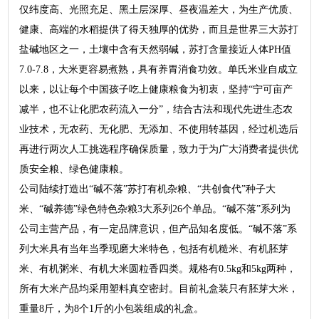
仅纬度高、光照充足、黑土层深厚、昼夜温差大，为生产优质、
健康、高端的水稻提供了得天独厚的优势，而且是世界三大苏打
盐碱地区之一，土壤中含有天然弱碱，苏打含量接近人体PH值
7.0-7.8，大米更容易煮熟，具有养胃消食功效。单氏米业自成立
以来，以让每个中国孩子吃上健康粮食为初衷，坚持“宁可亩产
减半，也不让化肥农药流入一分”，结合古法和现代先进生态农
业技术，无农药、无化肥、无添加、不使用转基因，经过机选后
再进行两次人工挑选程序确保质量，致力于为广大消费者提供优
质安全粮、绿色健康粮。
公司陆续打造出“碱不落”苏打有机杂粮、“共创食代”种子大
米、“碱养德”绿色特色杂粮3大系列26个单品。“碱不落”系列为
公司主营产品，有一定品牌意识，但产品知名度低。“碱不落”系
列大米具有当年当季现磨大米特色，包括有机糙米、有机胚芽
米、有机粥米、有机大米圆粒香四类。规格有0.5kg和5kg两种，
所有大米产品均采用塑料真空密封。目前礼盒装只有胚芽大米，
重量8斤，为8个1斤的小包装组成的礼盒。