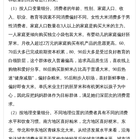
（1）按人口变量细分。消费者的年龄、性别、家庭人口、收
入、职业、教育等因素不同消费偏好不同。女性大米消费多于男
性消费者。家庭人口数量在3人以上的家庭是购买大米的主力。
一人家庭更倾向购买独立小袋包装大米。有婴幼儿的家庭偏好胚
芽米。月收入超过2万元的家庭购买有机产品的意愿更高。60、
70后大多已完成前期资本积累，80、90后大多是受过良好教育的
白领阶层，这个群体收入普遍偏高，追求高品质生活，喜欢线上
购物和爱好分享。80后购买新鲜米占比高于普通大米。90后热
迷“健身减脂”，偏好杂粮米。95后刚步入职场，喜好新鲜事物，
偏好即食大米。单氏米业主打的胚芽米和有机粥米以孩子为中
心，因此应把妈妈群体作为目标群体，满足她们深层次的消费需
求。
（2）按地理变量细分。不同地理位置的消费者具有不同的消费
水平和饮食习惯。南方地区喜好籼米，北方地区喜好粳米。东
北、华北和华东地区青睐东北大米。从经济发展水平来看，沿海
发达城市消费水平高于其他内地较落后的城市消费水平。城市消