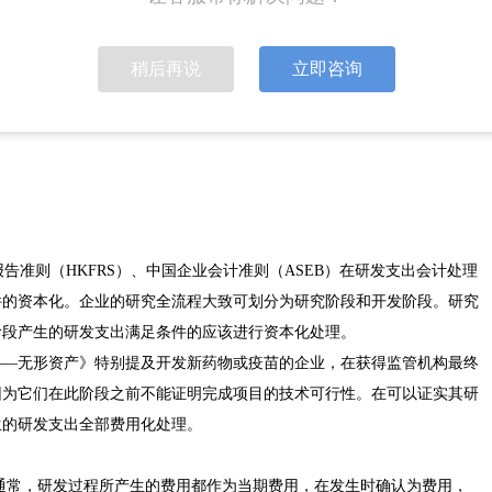
审核并通过，结束于获得新药上市前的某个阶段的临床试验批件。该项目
生时全部计入当期损益。
稍后再说
立即咨询
申报。公司研发项目在开发阶段发生的研发支出，满足资本化条件的，先
研发项目达到预定用途后形成无形资产时转入“无形资产”科目进行核算并
报告准则（HKFRS）、中国企业会计准则（ASEB）在研发支出会计处理
件的资本化。企业的研究全流程大致可划分为研究阶段和开发阶段。研究
阶段产生的研发支出满足条件的应该进行资本化处理。
——无形资产》特别提及开发新药物或疫苗的企业，在获得监管机构最终
因为它们在此阶段之前不能证明完成项目的技术可行性。在可以证实其研
生的研发支出全部费用化处理。
定：通常，研发过程所产生的费用都作为当期费用，在发生时确认为费用，