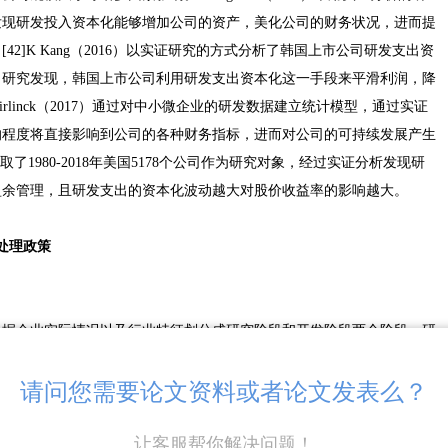
发现研发投入资本化能够增加公司的资产，美化公司的财务状况，进而提
2]K Kang（2016）以实证研究的方式分析了韩国上市公司研发支出资
，研究发现，韩国上市公司利用研发支出资本化这一手段来平滑利润，降
Teirlinck（2017）通过对中小微企业的研发数据建立统计模型，通过实证
的程度将直接影响到公司的各种财务指标，进而对公司的可持续发展产生
20）选取了1980-2018年美国5178个公司作为研究对象，经过实证分析发现研
盈余管理，且研发支出的资本化波动越大对股价收益率的影响越大。
处理政策
根据企业实际情况以及行业特征划分成研究阶段和开发阶段两个阶段。研
并希望未来学以致用以此来生产新产品而开展的理论研究。开发阶段是指
请问您需要论文资料或者论文发表么？
发活动中，并产生新产品或者使用新技术的过程，主要体现在应用研究。
医药行业特点，医药行业研究阶段支出和开发阶段支出的具体标准如下：
让客服帮你解决问题！
项、开始前期研发等多方面的研究。研究阶段始于研发部门向公司递交申