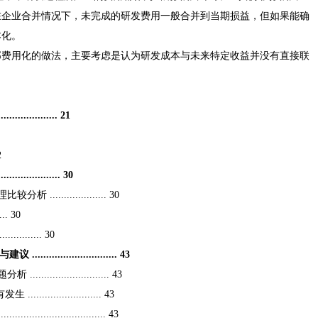
在企业合并情况下，未完成的研发费用一般合并到当期损益，但如果能确
本化。
部费用化的做法，主要考虑是认为研发成本与未来特定收益并没有直接联
.......... 21
22
........... 30
................. 30
... 30
......... 30
..................... 43
.................... 43
................... 43
....................... 43