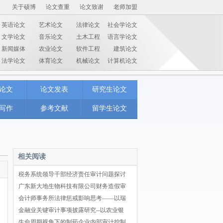
关于硕博
论文查重
论文致谢
老师加盟
英语论文
艺术论文
法律论文
社会学论文
文学论文
音乐论文
土木工程
语言学论文
新闻媒体
农业论文
软件工程
建筑论文
法学论文
体育论文
机械论文
计算机论文
论文
论文发表
研究生论文
写作
参考文献
留学生论文
相关阅读
税务系统领导干部经济责任审计问题探讨
广东新大地生物科技有限公司财务造假审
会计师事务所法律惩戒影响思考——以瑞
金融业关键审计事项披露研究--以农业银
生命周期视角下的制药企业内部审计控制