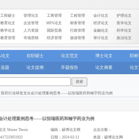
工程硕士
管理论文
工商管理
工程管理
会计论文
护理论文
教育论文
企业管理
MPA论文
财务管理
经济论文
医学论文
教学论文
人力资源
国际贸易
行政管理
金融论文
药学论文
教育管理
市场营销
经济管理
旅游管理
审计论文
政治论文
A论文
在职硕士
论文范文
博士论文
职称
文选题
论文提纲
开题报告
论文摘要
论文
> 医药行业研发支出会计处理案例思考——以恒瑞医药和翰宇药业为例
会计处理案例思考——以恒瑞医药和翰宇药业为例
aster Thesis
编辑：硕博论文网
点击次数：
0417533951925
日期：2024-03-12
来源：
硕博论文网