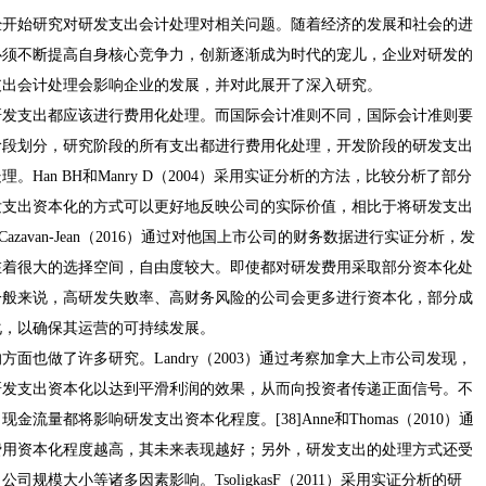
经开始研究对研发支出会计处理对相关问题。随着经济的发展和社会的进
必须不断提高自身核心竞争力，创新逐渐成为时代的宠儿，企业对研发的
支出会计处理会影响企业的发展，并对此展开了深入研究。
研发支出都应该进行费用化处理。而国际会计准则不同，国际会计准则要
阶段划分，研究阶段的所有支出都进行费用化处理，开发阶段的研发支出
Han BH和Manry D（2004）采用实证分析的方法，比较分析了部分
发支出资本化的方式可以更好地反映公司的实际价值，相比于将研发支出
azavan-Jean（2016）通过对他国上市公司的财务数据进行实证分析，发
在着很大的选择空间，自由度较大。即使都对研发费用采取部分资本化处
一般来说，高研发失败率、高财务风险的公司会更多进行资本化，部分成
化，以确保其运营的可持续发展。
面也做了许多研究。Landry（2003）通过考察加拿大上市公司发现，
研发支出资本化以达到平滑利润的效果，从而向投资者传递正面信号。不
量都将影响研发支出资本化程度。[38]Anne和Thomas（2010）通
费用资本化程度越高，其未来表现越好；另外，研发支出的处理方式还受
规模大小等诸多因素影响。TsoligkasF（2011）采用实证分析的研