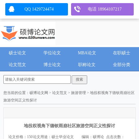
QQ 1429724474
电话 18964107217
硕士论文
学位论文
MBA论文
在职硕士
论文范文
博士论文
职称论文
全部分类
您当前的位置：
硕博论文网
>
论文范文
>
旅游管理
> 地役权视角下德钦雨崩社区
旅游空间正义性探讨
地役权视角下德钦雨崩社区旅游空间正义性探讨
论文价格：150
论文用途：硕士毕业论文
编辑：硕博论
点击次数：