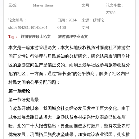
元/篇
Master Thesis
文网
论文字数：
27855
论文编号：
日期：2024-
来源：
硕博论
sb2024042815101452304
04-28
文网
Tag：
旅游管理硕士论文
旅游管理毕业论文
本文是一篇旅游管理论文，本文从地役权视角对雨崩社区旅游空
间正义性进行法理与居民感知的分析研究，研究结果表明雨崩社
区的旅游空间生产是偏正义的。雨崩是最早社区参与旅游收益分
配的社区，一方面，通过“家长会”的公平协商，解决了社区内部
村民之间的公平分配问题；
第一章绪论
第一节研究背景
自改革开放以来，我国城乡社会经济发展发生了巨大变化。由于
城乡发展差距日益增大，旅游扶贫乡村振兴计划实施已迫在眉
睫。党的二十大报告指出：要全面推进乡村振兴，坚持农业农村
优先发展，巩固拓展脱贫攻坚成果，加快建设农业强国，扎实推