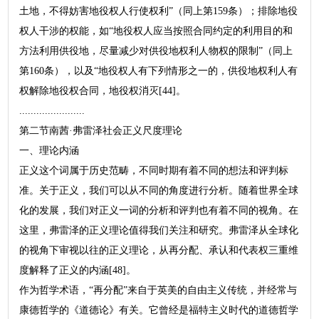
土地，不得妨害地役权人行使权利”（同上第159条）；排除地役
权人干涉的权能，如“地役权人应当按照合同约定的利用目的和
方法利用供役地，尽量减少对供役地权利人物权的限制”（同上
第160条），以及“地役权人有下列情形之一的，供役地权利人有
权解除地役权合同，地役权消灭[44]。
.......................
第二节南茜·弗雷泽社会正义尺度理论
一、理论内涵
正义这个词属于历史范畴，不同时期有着不同的想法和评判标
准。关于正义，我们可以从不同的角度进行分析。随着世界全球
化的发展，我们对正义一词的分析和评判也有着不同的视角。在
这里，弗雷泽的正义理论值得我们关注和研究。弗雷泽从全球化
的视角下审视以往的正义理论，从再分配、承认和代表权三重维
度解释了正义的内涵[48]。
作为哲学术语，“再分配”来自于英美的自由主义传统，并经常与
康德哲学的《道德论》有关。它曾经是福特主义时代的道德哲学