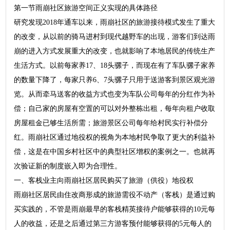
第一节雨崩社区旅游空间正义实现的具体路径
研究发现2018年通车以来，雨崩社区的旅游接待模式发生了重大
的改变，从以前的骑马进村到现代越野车的出现，游客们到达雨
崩的进入方式发展重大的改变，也就影响了本地居民的传统生产
生活方式。以前每家养17、18头骡子，而现在有了车队骡子家养
的数量下降了，每家只养6、7头骡子只用于送游客到景区观光游
览。从而牵马送客的收益方式也变为车队公司每年的分红作为补
偿；自己家的房屋有空置的可以对外整栋出租，每年向租户收取
房屋租金已够生活所需；旅游景区公司每年给村民实行补偿分
红。雨崩社区通过地役权的视角为本地村民争取了更大的利益补
偿，这是在中国乡村社区中的典型社区增权的案例之一。也就再
次验证新的制度嵌入即为合理性。
一、客栈业主向雨崩社区居民购买了旅游（供役）地役权
雨崩社区居民由住改商形成的旅游需役不动产（客栈）是通过购
买实践的，不管是雨崩最早的客栈精英接待户能够获得的10元每
人的收益，还是之后通过第三方游客预付能够获得的5元每人的