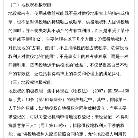
（二）地役权积极权能
地役权占有、使用或收益权能既不是对供役地事实上的独占或独
享，也不是对供役地的持续独占或独享。供役地权利人提供役地
的同时，并不丧失对其不动产的占有或利用，而只是承受了某种
负担或不便利[42]。主要体现在以下几个方面：①需役地权利人
对供役地的“占有、使用”，不是持续性的独占或独享。②需役地
权利人对供役地的“使用”，不是事实上的独占或独享，而是一种
间接利用。③需役地源于供役地的“效益”，不仅是提高自己不动
产的有效益，还包括获得精神上的享受和心理上的满足[43]。
（三）地役权消极权能
地役权的消极权能，集中体现在《物权法》（2007）第158—168
条，共计10条（第161条除外）的相关规定中。其中，排除第三
人干涉的权能，如“地役权自地役权合同生效时设立，当事人要
求登记的，可以向登记机构申请地役权登记；未经登记，不得对
抗善意第三人”（同上第158条）；排除供役地权利人干涉的权
能，如“供役地权利人应当按照合同约定，允许地役权人利用其