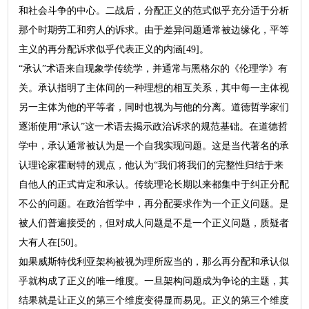
和社会斗争的中心。二战后，分配正义的范式似乎充分适于分析
那个时期劳工和穷人的诉求。由于差异问题通常被边缘化，平等
主义的再分配诉求似乎代表正义的内涵[49]。
“承认”术语来自现象学传统学，并通常与黑格尔的《伦理学》有
关。承认指明了主体间的一种理想的相互关系，其中每一主体视
另一主体为他的平等者，同时也视为与他的分离。道德哲学家们
逐渐使用“承认”这一术语去揭示政治诉求的规范基础。在道德哲
学中，承认通常被认为是一个自我实现问题。这是当代著名的承
认理论家霍耐特的观点，他认为“我们将我们的完整性归结于来
自他人的正式肯定和承认。传统理论长期以来都集中于纠正分配
不公的问题。在政治哲学中，再分配要求作为一个正义问题。是
被人们普遍接受的，但对成人问题是不是一个正义问题，质疑者
大有人在[50]。
如果威斯特伐利亚架构被视为理所应当的，那么再分配和承认似
乎就构成了正义的唯一维度。一旦架构问题成为争论的主题，其
结果就是让正义的第三个维度变得显而易见。正义的第三个维度