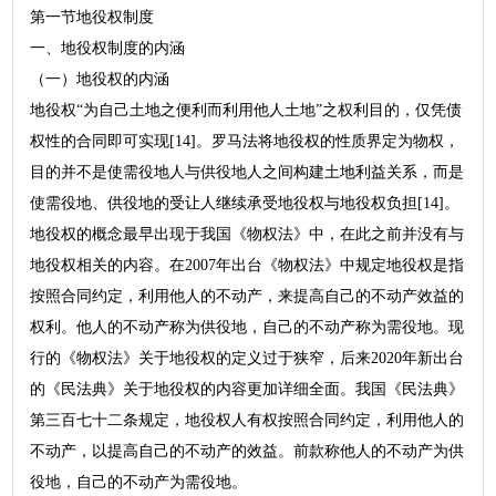
第一节地役权制度
一、地役权制度的内涵
（一）地役权的内涵
地役权“为自己土地之便利而利用他人土地”之权利目的，仅凭债
权性的合同即可实现[14]。罗马法将地役权的性质界定为物权，
目的并不是使需役地人与供役地人之间构建土地利益关系，而是
使需役地、供役地的受让人继续承受地役权与地役权负担[14]。
地役权的概念最早出现于我国《物权法》中，在此之前并没有与
地役权相关的内容。在2007年出台《物权法》中规定地役权是指
按照合同约定，利用他人的不动产，来提高自己的不动产效益的
权利。他人的不动产称为供役地，自己的不动产称为需役地。现
行的《物权法》关于地役权的定义过于狭窄，后来2020年新出台
的《民法典》关于地役权的内容更加详细全面。我国《民法典》
第三百七十二条规定，地役权人有权按照合同约定，利用他人的
不动产，以提高自己的不动产的效益。前款称他人的不动产为供
役地，自己的不动产为需役地。