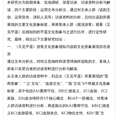
本研究分为前期准备、实地调研、深度访谈、访谈资料分析与解
读，四个主要阶段；运用文本分析法，通过对主体人群（该剧主
创、运营宣传、演职人员等）访谈资料的分析，总结出该剧所要
展现的主要文化形象标签，再将客体人群（观演游客）观看《又
见平遥》后感知到的平遥文化形象与之进行比对，进行定性研
究。最终，得出以下主要研究结论：
一、《又见平遥》游客文化形象感知与该剧文化形象展现存在差
异
通过文本分析法，对经立意抽样和滚雪球抽样选取的主、客体人
群各15名受访者的访谈资料进行分析与解读。
从主体人群的访谈资料中，归总出《又见平遥》所要展现的“晋
商形象”、“‘义’文化”、“血脉文化”、“‘面’文化”4个终极文化形象
标签，其中包括ZA1重商守信、ZB1仁德道义、ZC1血脉、ZC2
家族、ZD1故乡情怀共5个核心概念，和14个一阶概念。对客体
人群访谈资料进行分析，将提炼出的KA1重商守信、KB1仁德道
义KC1血脉延续、KC2血脉执念、KC3物化女性、KD1“面”文