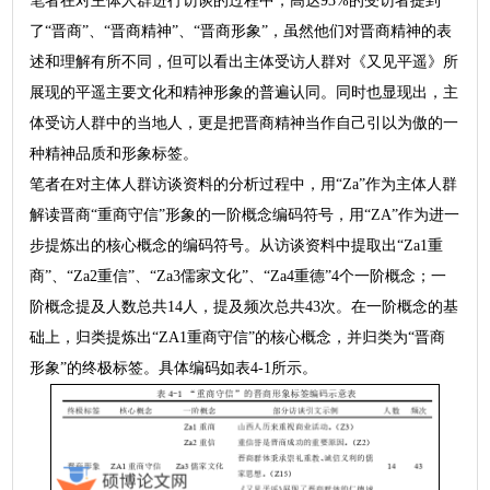
笔者在对主体人群进行访谈的过程中，高达93%的受访者提到
了“晋商”、“晋商精神”、“晋商形象”，虽然他们对晋商精神的表
述和理解有所不同，但可以看出主体受访人群对《又见平遥》所
展现的平遥主要文化和精神形象的普遍认同。同时也显现出，主
体受访人群中的当地人，更是把晋商精神当作自己引以为傲的一
种精神品质和形象标签。
笔者在对主体人群访谈资料的分析过程中，用“Za”作为主体人群
解读晋商“重商守信”形象的一阶概念编码符号，用“ZA”作为进一
步提炼出的核心概念的编码符号。从访谈资料中提取出“Za1重
商”、“Za2重信”、“Za3儒家文化”、“Za4重德”4个一阶概念；一
阶概念提及人数总共14人，提及频次总共43次。在一阶概念的基
础上，归类提炼出“ZA1重商守信”的核心概念，并归类为“晋商
形象”的终极标签。具体编码如表4-1所示。