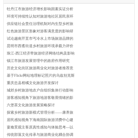
牡丹江市旅游经济增长影响因素实证分析
环境可持续性认知对旅游地社区居民亲环
供应链社会责任治理机制对内生型乡村旅
红色旅游景区形象对游客满意度的影响研
试论越南芹苴市丐冷水上市场旅游品牌的
昆明市西翥街道乡村旅游环境承载力评价
珠江-西江经济带旅游经济网络结构及影响
镇江市旅游发展管理中的政府作用研究
历史文化街区旅游商业化对旅游者推荐意
基于Flickr网站地理标记照片的乌兹别克斯
重庆忠县柑橘文化旅游开发探讨
城郊乡村旅游地农户自组织集体行动影响
游客感知视角下旅游地游客敬畏情绪的影
六堡茶文化旅游发展策略探讨
探索乡村旅游新模式管理分析——康养旅
居民感知视角下海南国际旅游消费中心建
宴飨景观主客原真性感知与体验思考---以
传统部落文化传承与旅游商业化耦合协调