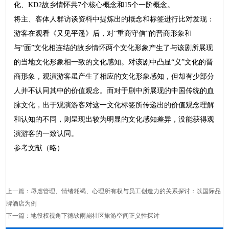
化、KD2故乡情怀共7个核心概念和15个一阶概念。
将主、客体人群访谈资料中提炼出的概念和标签进行比对发现：
游客在观看《又见平遥》后，对“重商守信”的晋商形象和
与“面”文化相连结的故乡情怀两个文化形象产生了与该剧所展现
的当地文化形象相一致的文化感知。对该剧中凸显“义”文化的晋
商形象，观演游客虽产生了相应的文化形象感知，但却有少部分
人并不认同其中的价值观念。而对于剧中所展现的中国传统的血
脉文化，出于观演游客对这一文化标签所传递出的价值观念理解
和认知的不同，则呈现出较为明显的文化感知差异，没能获得观
演游客的一致认同。
参考文献（略）
上一篇：
辱虐管理、情绪耗竭、心理所有权与员工创造力的关系探讨：以国际品
牌酒店为例
下一篇：
地役权视角下德钦雨崩社区旅游空间正义性探讨