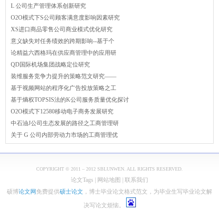
L 公司生产管理体系创新研究
O2O模式下S公司顾客满意度影响因素研究
XS进口商品零售公司商业模式优化研究
意义缺失对任务绩效的跨期影响--基于个
论精益六西格玛在供应商管理中的应用研
QD国际机场集团战略定位研究
装维服务竞争力提升的策略范文研究——
基于视频网站的程序化广告投放策略之工
基于熵权TOPSIS法的K公司服务质量优化探讨
O2O模式下12580移动电子商务发展研究
中石油J公司生态发展的路径之工商管理研
关于 G 公司内部劳动力市场的工商管理优
COPYRIGHT © 2011 – 2012 SBLUNWEN. ALL RIGHTS RESERVED.
论文Tags
|
网站地图
|
联系我们
硕博
论文网
免费提供
硕士论文
，博士毕业论文格式范文，为毕业生写毕业论文解
决写论文烦恼。