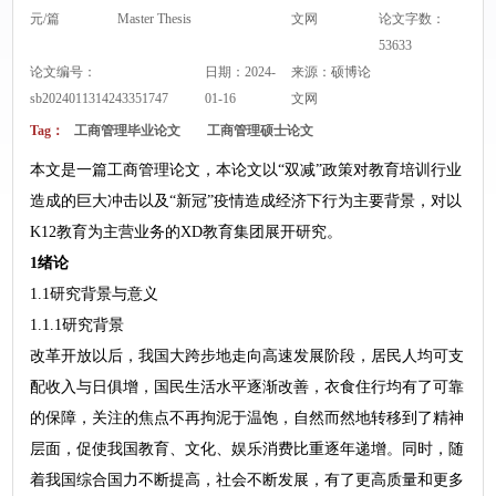
元/篇
Master Thesis
文网
论文字数：
53633
论文编号：
日期：2024-
来源：
硕博论
sb2024011314243351747
01-16
文网
Tag：
工商管理毕业论文
工商管理硕士论文
本文是一篇工商管理论文，本论文以“双减”政策对教育培训行业
造成的巨大冲击以及“新冠”疫情造成经济下行为主要背景，对以
K12教育为主营业务的XD教育集团展开研究。
1绪论
1.1研究背景与意义
1.1.1研究背景
改革开放以后，我国大跨步地走向高速发展阶段，居民人均可支
配收入与日俱增，国民生活水平逐渐改善，衣食住行均有了可靠
的保障，关注的焦点不再拘泥于温饱，自然而然地转移到了精神
层面，促使我国教育、文化、娱乐消费比重逐年递增。同时，随
着我国综合国力不断提高，社会不断发展，有了更高质量和更多