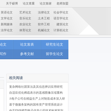
关于硕博
论文查重
论文致谢
老师加盟
英语论文
艺术论文
法律论文
社会学论文
文学论文
音乐论文
土木工程
语言学论文
新闻媒体
农业论文
软件工程
建筑论文
法学论文
体育论文
机械论文
计算机论文
论文
论文发表
研究生论文
写作
参考文献
留学生论文
相关阅读
复杂网络社团算法及其信息辨识应用研究
自适应优化稀疏表示的遥感图像压缩重构
A电子公司在精益生产上对制造成本深入研
基于微服务架构的国有资产管理系统设计
由于PMR模型电子信息公司技术标准策划