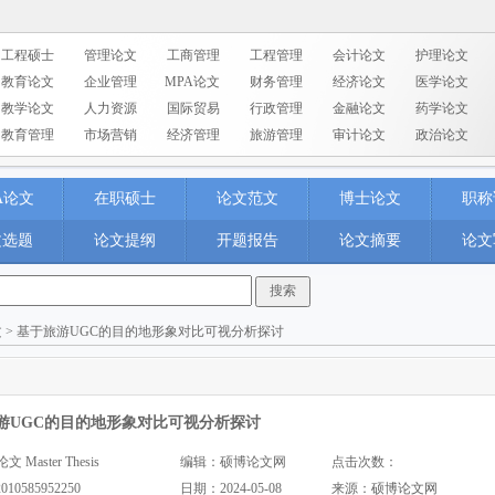
工程硕士
管理论文
工商管理
工程管理
会计论文
护理论文
教育论文
企业管理
MPA论文
财务管理
经济论文
医学论文
教学论文
人力资源
国际贸易
行政管理
金融论文
药学论文
教育管理
市场营销
经济管理
旅游管理
审计论文
政治论文
A论文
在职硕士
论文范文
博士论文
职称
文选题
论文提纲
开题报告
论文摘要
论文
文
> 基于旅游UGC的目的地形象对比可视分析探讨
游UGC的目的地形象对比可视分析探讨
aster Thesis
编辑：硕博论文网
点击次数：
2010585952250
日期：2024-05-08
来源：
硕博论文网