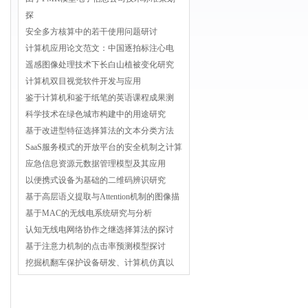
探
安全多方核算中的若干使用问题研讨
计算机应用论文范文：中国逐拍标注心电
遥感图像处理技术下长白山植被变化研究
计算机双目视觉软件开发与应用
鉴于计算机和鉴于纸笔的英语课程成果测
科学技术在绿色城市构建中的用途研究
基于改进型特征选择算法的文本分类方法
SaaS服务模式的开放平台的安全机制之计算
应急信息资源元数据管理模型及其应用
以便携式设备为基础的二维码辨识研究
基于高层语义提取与Attention机制的图像描
基于MAC的无线电系统研究与分析
认知无线电网络协作之继选择算法的探讨
基于注意力机制的点击率预测模型探讨
挖掘机翻车保护设备研发、计算机仿真以