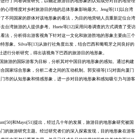
乡村旅游进行了问卷调查研究，以确定旅游目的地形象的认知成分对目的地管理
心理维度对乡村旅游目的地的总体形象影响最大。Jeng等[11]以台湾
析了不同国家的群体对该地形象的看法，为目的地营销人员重新定位台湾
台湾旅游的人提供参考。Huete等[12]采用问卷调查的方式调查了受访
象看法，分析得出游客视角下针对这一文化和旅游胜地的形象主要由三个
形象。Silva等[13]从旅行社角度出发，结合巴西和葡萄牙之间良好的
行社进行分析研究，得出该视角下巴西的旅游目的地形象。
往中国旅游的国际游客为目标，分析其对中国目的地形象的感知。通过构建
合国家综合形象，分析二者之间的互动机制。郭安禧等[15]对面向厦门
厦门市的认知形象和情感形象，进一步对目的地形象和感知吸引力与游客
unt[50]和Mayo[51]提出，经过几十年的发展，旅游目的地形象研究被国
热门的旅游研究主题。经过研究者们的深入探索发现，目的地形象在游客