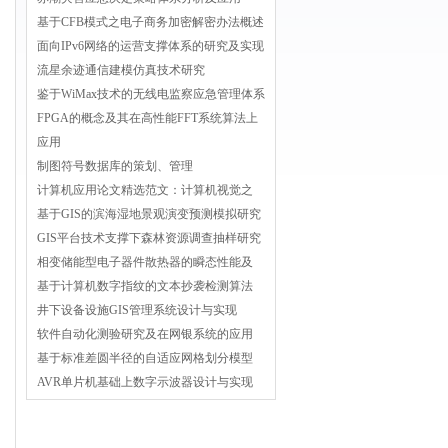
基于CFB模式之电子商务加密解密办法概述
面向IPv6网络的运营支撑体系的研究及实现
流星余迹通信建模仿真技术研究
鉴于WiMax技术的无线电监察应急管理体系
FPGA的概念及其在高性能FFT系统算法上
应用
制图符号数据库的策划、管理
计算机应用论文精选范文：计算机视觉之
基于GIS的滨海湿地景观演变预测模拟研究
GIS平台技术支撑下森林资源调查抽样研究
相变储能型电子器件散热器的瞬态性能及
基于计算机数字指纹的文本抄袭检测算法
井下设备设施GIS管理系统设计与实现
软件自动化测验研究及在网银系统的应用
基于标准差圆半径的自适应网格划分模型
AVR单片机基础上数字示波器设计与实现