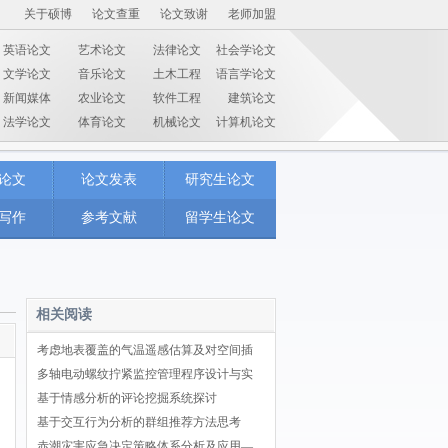
关于硕博
论文查重
论文致谢
老师加盟
英语论文
艺术论文
法律论文
社会学论文
文学论文
音乐论文
土木工程
语言学论文
新闻媒体
农业论文
软件工程
建筑论文
法学论文
体育论文
机械论文
计算机论文
论文
论文发表
研究生论文
写作
参考文献
留学生论文
相关阅读
考虑地表覆盖的气温遥感估算及对空间插
多轴电动螺纹拧紧监控管理程序设计与实
基于情感分析的评论挖掘系统探讨
基于交互行为分析的群组推荐方法思考
赤潮灾害应急决定策略体系分析及应用—