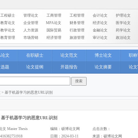
工程硕士
管理论文
工商管理
工程管理
会计论文
护理论文
教育论文
企业管理
MPA论文
财务管理
经济论文
医学论文
教学论文
人力资源
国际贸易
行政管理
金融论文
药学论文
教育管理
市场营销
经济管理
旅游管理
审计论文
政治论文
A论文
在职硕士
论文范文
博士论文
职称
文选题
论文提纲
开题报告
论文摘要
论文
文
> 基于机器学习的恶意URL识别
基于机器学习的恶意URL识别
aster Thesis
编辑：硕博论文网
点击次数：
0416382751918
日期：2024-03-11
来源：
硕博论文网