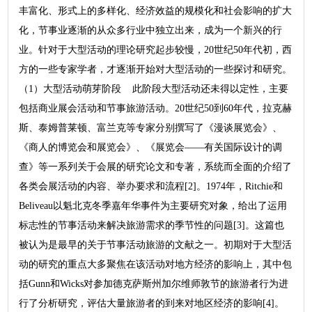
丰富化、形式上的多样化、经济效益的规模化和社会影响的扩大
化，节事业逐渐的从众多行业中独立出来，成为一个新兴的行
业。针对于大型活动的理论研究起步较慢，20世纪50年代初，西
方的一些专家学者，才逐渐开始对大型活动的一些探讨和研究。
（1）大型活动萌芽阶段 此阶段大型活动还未得以定性，主要
包括商业展会活动和节事旅游活动。20世纪50到60年代，拉克赫
斯、泰姆普莱顿、富兰克等专家分别撰写了《漫谈展览会》、
《商人的博览会和展览会》、《展览会——有关国际设计的调
查》等一系列关于会展的研究论文和专著，系统而全面的介绍了
各类会展活动的内容、举办要求和流程[2]。1974年，Ritchie和
Beliveau以魁北克冬季嘉年华事件为主要研究对象，给出了运用
标志性的节事活动来解决旅游需求的季节性的问题[3]。这篇也
被认为是最早的关于节事活动旅游的文献之一。初期对于大型活
动的研究的重点大多聚焦在该活动对地方经济的影响上，其中包
括Gunn和Wicks对参加德克萨斯州加尔维师敦节的旅游者行为进
行了分析研究，评估大量旅游者的到来对地区经济的影响[4]。