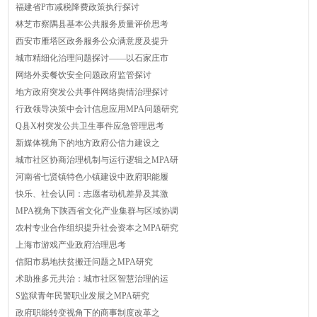
福建省P市减税降费政策执行探讨
林芝市察隅县基本公共服务质量评价思考
西安市雁塔区政务服务公众满意度及提升
城市精细化治理问题探讨——以石家庄市
网络外卖餐饮安全问题政府监管探讨
地方政府突发公共事件网络舆情治理探讨
行政领导决策中会计信息应用MPA问题研究
Q县X村突发公共卫生事件应急管理思考
新媒体视角下的地方政府公信力建设之
城市社区协商治理机制与运行逻辑之MPA研
河南省七贤镇特色小镇建设中政府职能履
快乐、社会认同：志愿者动机差异及其激
MPA视角下陕西省文化产业集群与区域协调
农村专业合作组织提升社会资本之MPA研究
上海市游戏产业政府治理思考
信阳市易地扶贫搬迁问题之MPA研究
术助推多元共治：城市社区智慧治理的运
S监狱青年民警职业发展之MPA研究
政府职能转变视角下的商事制度改革之