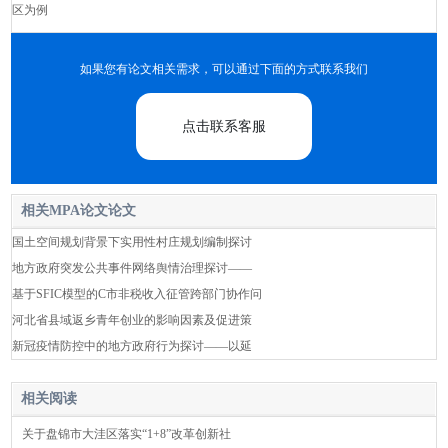
区为例
如果您有论文相关需求，可以通过下面的方式联系我们
点击联系客服
相关MPA论文论文
国土空间规划背景下实用性村庄规划编制探讨
地方政府突发公共事件网络舆情治理探讨——
基于SFIC模型的C市非税收入征管跨部门协作问
河北省县域返乡青年创业的影响因素及促进策
新冠疫情防控中的地方政府行为探讨——以延
相关阅读
关于盘锦市大洼区落实“1+8”改革创新社