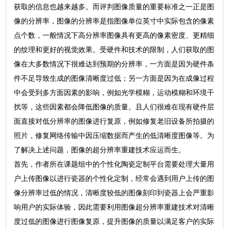
获取的信息也越来越多。而评判图像质量的重要标准之一正是图
像的分辨率，图像的分辨率是指图像单位英寸中实际包含的像素
点个数，一般情况下高分辨率图像具有更高的像素密度、更精细
的纹理和更好的视觉效果。受硬件和技术的限制，人们获取的图
像在大多数情况下很难达到预期的分辨率，一方面是因为硬件条
件不足导致生成的图像清晰度过低；另一方面是因为在成像过程
中会受到多方面因素的影响，例如光学模糊，运动模糊和环境干
扰等，这些因素都会降低图像的质量。且人们很难在现有硬件层
面直接对低分辨率的图像进行复原，例如修复老旧设备所拍摄的
照片，修复网络传输中因压缩数据而产生的低清晰度图像等。为
了解决上述问题，图像的超分辨率重建技术应运而生。
首先，作者所在课题组中的个性化陶瓷定制平台需要处理大量用
户上传图像以进行瓷器的个性化定制，经常会遇到用户上传的图
像分辨率过低的情况，清晰度较低的图像刻印到瓷器上会严重影
响用户的实际体验，因此需要利用图像超分辨率重建技术对清晰
度过低的图像进行图像复原，提升图像的质量以满足客户的实际