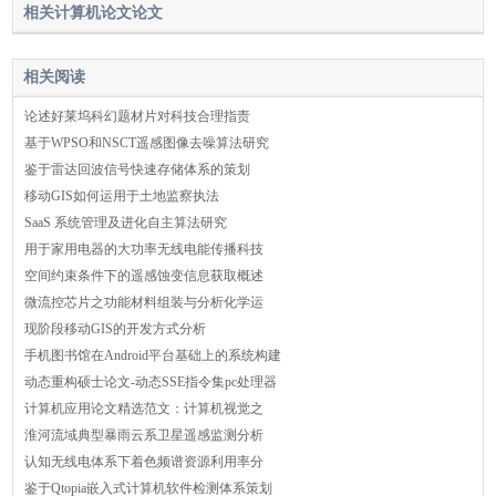
相关计算机论文论文
相关阅读
论述好莱坞科幻题材片对科技合理指责
基于WPSO和NSCT遥感图像去噪算法研究
鉴于雷达回波信号快速存储体系的策划
移动GIS如何运用于土地监察执法
SaaS 系统管理及进化自主算法研究
用于家用电器的大功率无线电能传播科技
空间约束条件下的遥感蚀变信息获取概述
微流控芯片之功能材料组装与分析化学运
现阶段移动GIS的开发方式分析
手机图书馆在Android平台基础上的系统构建
动态重构硕士论文-动态SSE指令集pc处理器
计算机应用论文精选范文：计算机视觉之
淮河流域典型暴雨云系卫星遥感监测分析
认知无线电体系下着色频谱资源利用率分
鉴于Qtopia嵌入式计算机软件检测体系策划