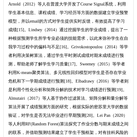
Arnold（2012）等人在普渡大学开发了Course Signal系统，利用
学生基本信息、课程成绩、学习经历等方面的数据建立学业预警
模型，并以email的方式对学生提供实时反馈，有效提高了学习
成绩[15]。Lindsey（2014）通过挖掘学生的学业成绩，提出了一
种根据预测学生所学专业必须的技能需求，以此来弥补学生在自
我学习过程中的偏科与不足[16]。Grivokostopoulou（2014）等学
者利用决策树算法，通过学生平时测试成绩对期末成绩进行预
测，帮助老师了解学生学习质量[17]。Sweeney（2015）等学者
利用K-means聚类算法、多元线性回归模型对学生是否存在学业
危机和下一学期成绩进行预测[18]。Elbadrawy（2016）等学者则
是利用个性化分析和矩阵分解的技术对学习成绩进行预测[19]。
Almutairi（2017）等人基于协作过滤算法、矩阵分解和量分解等
算法开展了成绩预测方面的研究，根据实际的密苏里大学的数据
验证，对学生是否无法毕业进行早期预测[20]。Lei Pan（2020）
等人利用RF(Random Forest)算法探究了作业分数与期末成绩之间
的联系，并借助预测结果建立了学生干预框架，对有挂科风险的