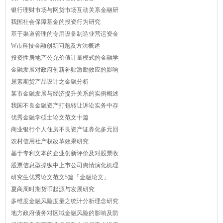
银行理财市场与网贷市场互动关系金融研
我国社会保障基金的投资行为研究
基于渠道管理的专用设备制造业营运资金
W市科技金融创新问题及方法概述
投资性房地产公允价值计量模式的金融学
金融发展对政府创新补贴激励效应的影响
尿素期货产品设计之金融分析
某市金融发展与经济提升关系的实例概述
我国不良金融资产打包转让诉讼实务中存
优秀金融学硕士论文范文十篇
商业银行个人住房不良资产证券化多元回
农村信用社产权改革效果研究
基于专利文本的企业创新评价及对股票收
股票信息型操纵中上市公司舆情演化机理
研究生优秀论文范文5篇「金融论文」
夏商周时期货币起源与发展研究
多维度金融风险度量之统计分析理念研究
地方政府债务对区域金融风险的影响及防