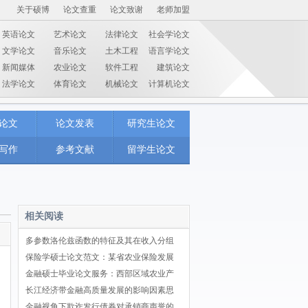
关于硕博
论文查重
论文致谢
老师加盟
英语论文
艺术论文
法律论文
社会学论文
文学论文
音乐论文
土木工程
语言学论文
新闻媒体
农业论文
软件工程
建筑论文
法学论文
体育论文
机械论文
计算机论文
论文
论文发表
研究生论文
写作
参考文献
留学生论文
相关阅读
多参数洛伦兹函数的特征及其在收入分组
保险学硕士论文范文：某省农业保险发展
金融硕士毕业论文服务：西部区域农业产
长江经济带金融高质量发展的影响因素思
金融视角下欺诈发行债券对承销商声誉的