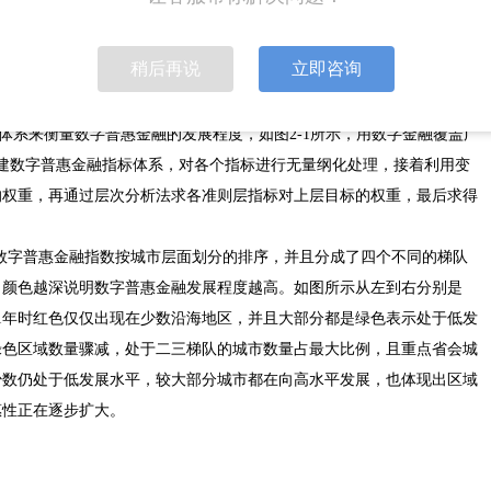
数字普惠金融正是在普惠金融的基础上借助数字化服务和互联网技术发展
创新。数字技术为普惠金融的发展创造了良好的现实基础，数字普惠金融
稍后再说
立即咨询
金融服务渗透率高等多方面优点，数字普惠金融的发展更好的满足了人们
样化的金融服务需求，为社会高质量发展奠定了坚实基础。
指标体系来衡量数字普惠金融的发展程度，如图2-1所示，用数字金融覆盖广
建数字普惠金融指标体系，对各个指标进行无量纲化处理，接着利用变
的权重，再通过层次分析法求各准则层指标对上层目标的权重，最后求得
是数字普惠金融指数按城市层面划分的排序，并且分成了四个不同的梯队
，颜色越深说明数字普惠金融发展程度越高。如图所示从左到右分别是
情况。11年时红色仅仅出现在少数沿海地区，并且大部分都是绿色表示处于低发
绿色区域数量骤减，处于二三梯队的城市数量占最大比例，且重点省会城
少数仍处于低发展水平，较大部分城市都在向高水平发展，也体现出区域
惠性正在逐步扩大。