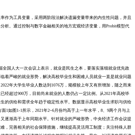
及率作为工具变量，采用两阶段法解决遗漏变量带来的内生性问题，并且
析。通过控制与数字金融相关的地方宏观经济变量，用Probit模型代
。
十四届全国人大一次会议上表示，就业是民生之本，要落实落细就业优先政
面临着严峻的就业形势，解决高校毕业生和困难人员就业一直是就业问题
022年大学生毕业人数达到1076万，规模较上年又有所增加，随之而来
数已经超过900万，目前尚未就业的人数仍占一定比例。从2021年高校毕
业生的供给和需求全年趋于稳定性水平。数据显示高校毕业生求职与供给
面1如图1-1所示，2021年2~6月份均高于上一年水平，8、9两个月与上
2月又逐渐高于上年同期水平。针对就业的严峻形势，中央经济工作会议提
困难，完善相关的社会保障措施，继续提高灵活用工制度；关注特殊人群