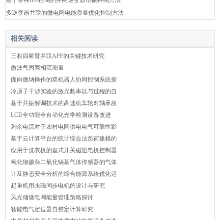
多逆变器并联的微电网电能质量优化控制方法
相关阅读
三相四桥臂并联APF的关键技术研究
微波气固两相流测量
面向微纳操作的双机器人协同控制系统探
冷原子干涉实验的激光频率以与过程的自
基于共振解调技术的高速机车轮对轴承故
LCD全功能全自动化光学检测设备改进
剩余电流对于农村电网供电电气可靠性影
基于云计算平台的统计综合法负荷建模的
应用于洗衣机的盘式开关磁阻电机控制器
氧化物掺杂二氧化锡基气体传感器的气体
计及静态安全分析的综合能源系统优化运
起重机用永磁同步电机的设计与研究
风光储微电网能量管理策略探讨
智能电气定位器自整定计算研究