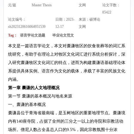
元/篇
Master Thesis
文网
论文字数：
85422
论文编号：
日期：2023-
来源：
硕博论
sb2023120616064951539
12-17
文网
Tag：
语言学论文选题
毕业论文范文
本文是一篇语言学论文，本文对囊谦牧区的饮食丧葬等的词汇系
统研究，有助于在理论上对牧区文化词汇进行系统分析探讨，深
入研究囊谦牧区文化词汇的特点，进而为构建囊谦语基础理论体
系提供具体实例。语言作为文化的载体，承载了丰富的民族文化
内涵。
第一章 囊谦的人文地理概况
第一节 囊谦的基本概况与地名来源
一、囊谦的基本概况
囊谦县位于青海省最南端，是玉树地区的重要地理节点。囊谦境
内有140座寺院，占据了全州的三分之一以上的寺院和宗教活动
场所。僧尼人数占全县总人口的9.5%，因此宗教氛围十分浓