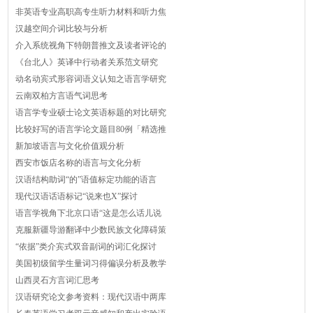
非英语专业高职高专生听力材料和听力焦
汉越空间介词比较与分析
介入系统视角下特朗普推文及读者评论的
《台北人》英译中行动者关系范文研究
动名动宾式形容词语义认知之语言学研究
云南双柏方言语气词思考
语言学专业硕士论文英语标题的对比研究
比较好写的语言学论文题目80例「精选推
新加坡语言与文化价值观分析
西安市饭店名称的语言与文化分析
汉语结构助词“的”语值标定功能的语言
现代汉语话语标记“说来也X”探讨
语言学视角下北京口语“这是怎么话儿说
克服新疆导游翻译中少数民族文化障碍策
“依据”类介宾式双音副词的词汇化探讨
美国初级留学生量词习得偏误分析及教学
山西灵石方言词汇思考
汉语研究论文参考资料：现代汉语中两库