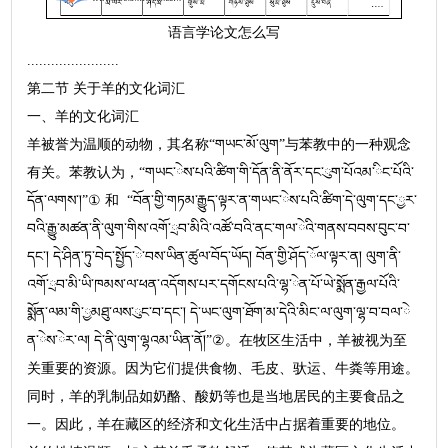
语言学论文怎么写
.......................
第二节 关于羊的文化词汇
一、羊的文化词汇
羊被誉为温顺的动物，其名称“གཡང་མོ་ལུག”与苯教中的一种观念
有关。苯教认为，“གཡང་ེས་པའི་ཚིག་གི་དོན་ནི་ནོར་དང་ུག་པོའམ་ིང་པོའི་
དོན་ལགས་།”① 和 “བོན་གྱི་གཏམ་རྒྱུད་ལྟར་ན་གཡང་ེས་པའི་ཚིག་དེ་ལུག་དང་ྱར་
བའི་རྒྱུ་མཚན་ནི་ལུག་གིས་འགོ་ྲབ་མིའི་འཚོ་བའི་ནང་གལ་ེའི་གནས་བབས་བུང་བ་
དང་། དེ་ཤིན་ཏུ་བེད་སྤྱོད་ེ་བས་ཡིན་ཚུལ་བོད་ཡོད། བོན་གྱི་ཤོད་ོལ་ལྟར་ན། ལུག་ནི་
འགོ་ྲབ་མི་ཡི་ཁམས་ལ་ཕན་འདོགས་པར་དགོངས་པའི་ལྷ་ེན་པོ་ཡེ་སྨོན་རྒྱལ་པོའི་
སྨོན་ལམ་གི་ྱམཐུ་ལས་ུང་བ་དང་། དེ་ཡང་ལུག་ཐོག་མ་དེའི་མིང་ལ་ལུག་ལྷ་བ་བལ་ེ
ན་ེས་ེར་ལ། དེ་ནི་ལུག་ལྷའམ་ཡིན་ནོ།”②。在牧区生活中，羊被视为至
关重要的资源。因为它们提供食物、毛皮、驮运、牛粪等用途。
同时，羊的乳制品如奶酪、酸奶等也是当地居民的主要食品之
一。因此，羊在藏区的经济和文化生活中占据着重要的地位。