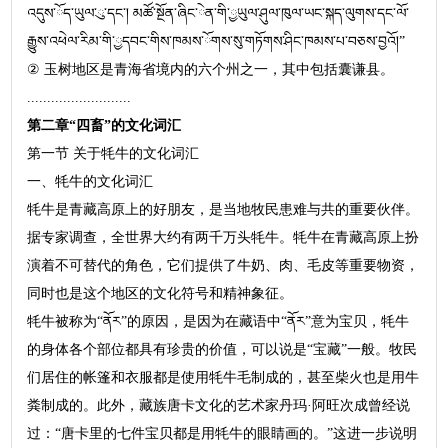
འདུས་ོད་ཡུལ་ུ་དང་། མཚོ་སྔོན་ཞིང་ེན་གི་ྱཡུལ་ཤུལ་ཁུལ་ཡང་སྐད་ལུགས་དང་ལོ་
རྒྱུས་འཕེལ་རིམ་གི་ྱདབང་གིས་ཁམས་ོགས་སུ་གཏོགས་ཤིང་ཁམས་པ་བཅས་བྱའོ།”
② 玉树地区是青海省境内的六个州之一，其中包括囊谦县。
..........................
第二章“四畜”的文化词汇
第一节 关于牦牛的文化词汇
一、牦牛的文化词汇
牦牛是青藏高原上的好朋友，是当地牧民患难与共的重要伙伴。
据专家调查，全世界大约有两千万头牦牛。牦牛在青藏高原上扮
演着不可替代的角色，它们提供了牛奶、肉、毛皮等重要物资，
同时也是这个地区的文化符号和精神象征。
牦牛被称为“ནོར”的原因，是因为在藏语中“ནོར”意为宝贝，牦牛
的身体各个部位都具有珍贵的价值，可以说是“宝藏”一般。牧民
们居住的帐篷和衣服都是使用牦牛毛制成的，甚至柴火也是用牛
粪制成的。此外，藏族唐卡文化的艺术家丹玛·阿旺次成曾经说
过：“唐卡里的七件宝贝都是用牦牛的眼睛画的。”这进一步说明