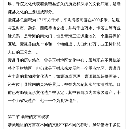
厚，寺院文化代表着囊谦县悠久的历史和深厚的文化底蕴，是囊
谦县文化的主要组成部分。
囊谦县总面积为1.21平方千米，平均海拔高度在4000多米。边境
与玉树市、杂多、西藏等地交接，并与千山万水、卡若曲等有业
缘关系，是青海的南大门，也是青海三江源腹地的一个重要保护
区域。囊谦县由九个乡和一个镇组成，人口约13万，占玉树州总
人口的三分之一。
囊谦县的历史悠久，曾是玉树地区文化中心，虽然现在不再统治
整个玉树地区，但仍然是玉树未来发展的一个重点地区。囊谦县
有丰富的非物质文化遗产，如囊谦卓更玛、囊谦藏纸超份画法，
还有位于县境内的灵塔等景点，被誉为名副其实的旅游胜地。目
前已有85项无形文化遗产被认定，其中有两项为国家级遗产，十
一个为省级遗产，七十一个为县级遗产。
........................
第二节 囊谦的方言现状
涉藏地区的方言在不同的文献中有不同的称呼。虽然俗语中多使