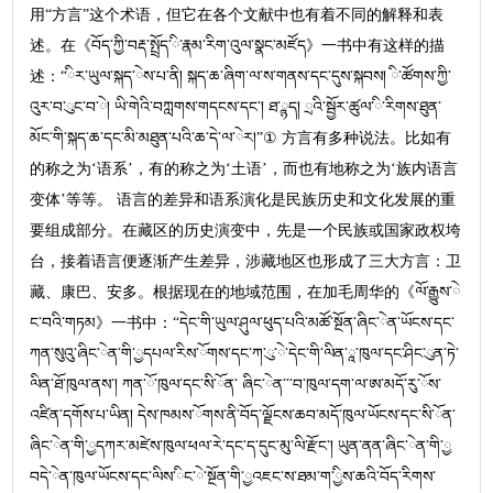
用“方言”这个术语，但它在各个文献中也有着不同的解释和表
述。在《བོད་ཀྱི་བརྡ་སྤྲོད་ི་རྣམ་རིག་འུལ་སྣང་མཛོད》一书中有这样的描
述：“ིར་ཡུལ་སྐད་ེས་པ་ནི། སྐད་ཆ་ཞིག་ལ་ས་གནས་དང་དུས་སྐབས། ི་ཚོགས་ཀྱི་
འུར་བ་ུང་བ་ེ། ཡི་གེའི་བཀླགས་གདངས་དང་། ཐ་ྙད། ྲའི་སྦྱོར་ཚུལ་ི་རིགས་ཐུན་
མོང་གི་སྐད་ཆ་དང་མི་མཐུན་པའི་ཆ་དེ་ལ་ེར།”① 方言有多种说法。比如有
的称之为‘语系’，有的称之为‘土语’，而也有地称之为‘族内语言
变体’等等。 语言的差异和语系演化是民族历史和文化发展的重
要组成部分。在藏区的历史演变中，先是一个民族或国家政权垮
台，接着语言便逐渐产生差异，涉藏地区也形成了三大方言：卫
藏、康巴、安多。根据现在的地域范围，在加毛周华的《ལོ་རྒྱུས་ེ
ང་བའི་གཏམ》一书中：“དེང་གི་ཡུལ་ཤུལ་ཕུད་པའི་མཚོ་སྔོན་ཞིང་ེན་ཡོངས་དང་
ཀན་སུའུ་ཞིང་ེན་གི་ྱདཔལ་རིས་ོགས་དང་ཀ་ུ་ེ་དེང་གི་ལིན་ཱ་ཁུལ་དང་ཤིང་ུན་ཏེ་
ལིན་ཐོ་ཁུལ་ནས་། ཀན་ོ་ཁུལ་དང་སི་ོན་ ཞིང་ེན་་་བ་ཁུལ་དག་ལ་ཨ་མདོ་རུ་ོས་
འཛིན་དགོས་པ་ཡིན། དེས་ཁམས་ོགས་ནི་བོད་ལྗོངས་ཆབ་མདོ་ཁུལ་ཡོངས་དང་སི་ོན་
ཞིང་ེན་གི་ྱདཀར་མཛེས་ཁུལ་ཕལ་ེར་དང་ད་དུང་མུ་ལི་རྫོང་། ཡུན་ནན་ཞིང་ེན་གི་ྱ
བདེ་ེན་ཁུལ་ཡོངས་དང་ལིས་ིང་ེ་སྔོན་གི་ྱའཇང་ས་ཐམ་ག་ྱིས་ཆའི་བོད་རིགས་