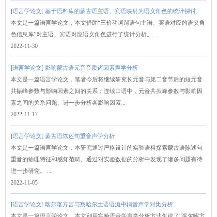
[
语言学论文
]
基于语料库的蒙古语主语、宾语映射为语义角色的统计探讨
本文是一篇语言学论文，本文借助“三价动词谓语句主语、宾语对应的语义角
色信息库”对主语、宾语对应语义角色进行了统计分析。...
2022-11-30
[
语言学论文
]
影响蒙古语元音音质诸因素声学分析
本文是一篇语言学论文，笔者今后将继续研究长元音与第二音节后的短元音
共振峰参数与影响因素之间的关系；连续口语中，元音共振峰参数与影响因
素之间的关系问题。进一步分析各影响因素...
2022-11-17
[
语言学论文
]
蒙古语陈述句重音声学分析
本文是一篇语言学论文，本研究通过严格设计的实验语料探索蒙古语陈述句
重音的物理特征和感知范畴。通过对实验数据的分析中发现了诸多问题有待
进一步研究。 ...
2022-11-05
[
语言学论文
]
喀尔喀方言与察哈尔土语语流中辅音声学对比分析
本文是一篇语言学论文，本文利用实验语音学声学分析方法创建了“喀尔喀方