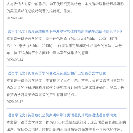
人与收信人对话中的作用。为了使研究更具特色，本文选取以推特风格著称
的美国第45任总统特朗普的推特账户作为。...
2020-08-18
[
语言学论文
]
态度系统视角下中澳温室气体排放新闻的生态话语语言学分析
本文是一篇语言学论文，基于评估理论（Martin and White，2005）和“生
活！“生态学（Stibbe，2015b），作者采用定量和定性相结合的方法，从分
布、特征和功能三个方面对中澳温室气体排放的态度...
2020-08-14
[
语言学论文
]
长春英语学习者双元音感知和产出实验语言学研究
本文是一篇语言学论文，本文探讨了三个问题。首先，长春英语学习者对英
语双元音的正确理解程度如何？研究者设计问卷以测试其正确性。第二，长
春英语学习者英语双元音的产生有哪些特点...
2020-08-12
[
语言学论文
]
英语危机公关声明中承诺类话语及其局部语法语言学研究
本文是一篇语言学论文，作为CPRS的重要组成部分，连合话语在表达组织的
诚意、安抚公众情绪、维护组织的正面形象等方面发挥着不可替代的作用。