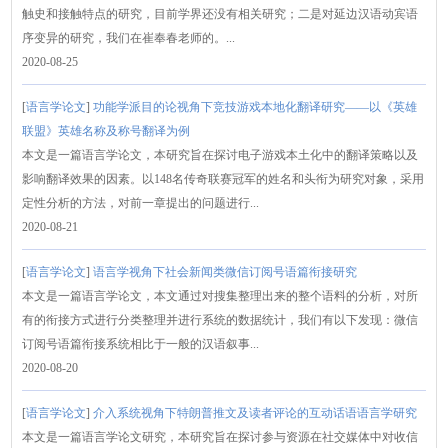
触史和接触特点的研究，目前学界还没有相关研究；二是对延边汉语动宾语
序变异的研究，我们在崔奉春老师的。...
2020-08-25
[
语言学论文
]
功能学派目的论视角下竞技游戏本地化翻译研究——以《英雄
联盟》英雄名称及称号翻译为例
本文是一篇语言学论文，本研究旨在探讨电子游戏本土化中的翻译策略以及
影响翻译效果的因素。以148名传奇联赛冠军的姓名和头衔为研究对象，采用
定性分析的方法，对前一章提出的问题进行...
2020-08-21
[
语言学论文
]
语言学视角下社会新闻类微信订阅号语篇衔接研究
本文是一篇语言学论文，本文通过对搜集整理出来的整个语料的分析，对所
有的衔接方式进行分类整理并进行系统的数据统计，我们有以下发现：微信
订阅号语篇衔接系统相比于一般的汉语叙事...
2020-08-20
[
语言学论文
]
介入系统视角下特朗普推文及读者评论的互动话语语言学研究
本文是一篇语言学论文研究，本研究旨在探讨参与资源在社交媒体中对收信