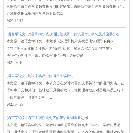
言语流中语音声学参数数据库”和“察哈尔土语语流中语音声学参数数据库”，
并利用数据库里的声学参数对喀尔喀...
2022-10-12
[
语言学论文
]
汉语和柯尔克孜语比较视野下的汉语“把”字句及其偏误分析
本文是一篇语言学论文，本文以《汉语和柯尔克孜语比较视野下的汉
语“把”字句及其偏误分析》为题进行研究，聚焦吉尔吉斯斯坦学生汉
语“把”字句习得问题，在梳理“把”字句相关研究的...
2022-08-10
[
语言学论文
]
判决书英译中的语用失误探讨
本文是一篇语言学论文，本研究旨在探讨汉语判决书英译中的语用失误。在
语料库工具和其他一些辅助工具的帮助下，根据理论框架对语用失误进行了
仔细的标注、收集和分析。...
2022-04-28
[
语言学论文
]
语言主观性视角下的汉语动词重叠思考
本文是一篇语言学论文，笔者认为动词重叠的特点十分丰富，学者们从范
围、语法意义、语法功能和语用功能等方面进行了深入的研究。通过对相关