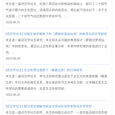
本文是一篇语言学论文，在第三章综合分析框架的基础上，探讨了二十四节
气设计图片的文化层次、语境层次和内容层次。得出如下结论以下：关于文
化层面，二十四节气动态图景中所有符号。...
2020-08-31
[
语言学论文
]
功能文体学视角下对《爱丽丝漫游仙境》的前景化语言学研究
本文是一篇语言学论文研究，本文旨在从功能的角度探讨《爱丽丝梦游仙
境》中的前景化。通过以上定性和定量分析，本章对研究者的发现进行了总
结。...
2020-08-28
[
语言学论文
]
互文性理论视角下《聊斋志异》的日译研究
本文是一篇语言学论文，本论文的研究重点是在于从互文性角度把握《聊斋
志异》中日文本的相互关系，使众多的符号文本相互关联。文本概念是互文
性理论的重要组成部分，也是互文性研究的...
2020-08-26
[
语言学论文
]
朝汉语言接触与延边汉语动宾语序变异语言学研究
本文是一篇语言学论文研究，本文的创新之处在于：一是对延边朝汉语言接