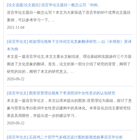
[
论文选题/论文题目
]
语言学论文题目一般怎么写「80例」
语言学论文题目一般怎么写？本文为大家筛选了语言学的80个优秀论文题目
案例，可以参考学习一下。...
2021-11-04
[
语言学论文
]
框架理论视角下古诗词文化意象翻译研究----以《长恨歌》英译
本为例
本文是一篇语言学论文,本文主要从文献综述、理论基础和实践操作三个方面
阐述了文化意象的翻译。首先，论文的第一部分介绍了研究的背景，阐明了
研究的目的，阐明了本文的研究意义。...
2020-09-22
[
语言学论文
]
图形背景理论视角下李清照词中女性意识的认知研究
本文是一篇语言学论文，本文以塔米提出的图形-背景理论为基础，探讨了意
象与背景在李白歌词中女性意识建构中的具体化。本章旨在总结主要研究结
果及其局限性，并提出进一步的建议学习...
2020-09-22
[
语言学论文
]
石昌鸿二十四节气多模态设计图的新视觉叙事语言学分析