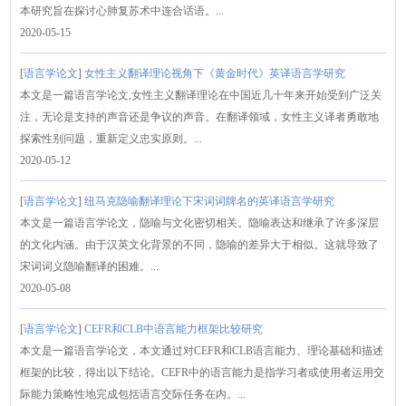
本研究旨在探讨心肺复苏术中连合话语。...
2020-05-15
[
语言学论文
]
女性主义翻译理论视角下《黄金时代》英译语言学研究
本文是一篇语言学论文,女性主义翻译理论在中国近几十年来开始受到广泛关
注，无论是支持的声音还是争议的声音。在翻译领域，女性主义译者勇敢地
探索性别问题，重新定义忠实原则。...
2020-05-12
[
语言学论文
]
纽马克隐喻翻译理论下宋词词牌名的英译语言学研究
本文是一篇语言学论文，隐喻与文化密切相关。隐喻表达和继承了许多深层
的文化内涵。由于汉英文化背景的不同，隐喻的差异大于相似。这就导致了
宋词词义隐喻翻译的困难。...
2020-05-08
[
语言学论文
]
CEFR和CLB中语言能力框架比较研究
本文是一篇语言学论文，本文通过对CEFR和CLB语言能力、理论基础和描述
框架的比较，得出以下结论。CEFR中的语言能力是指学习者或使用者运用交
际能力策略性地完成包括语言交际任务在内。...