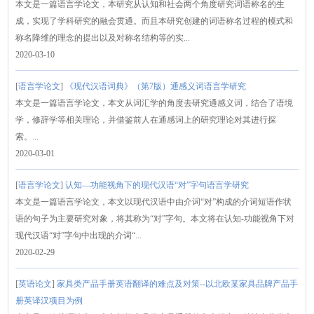
本文是一篇语言学论文，本研究从认知和社会两个角度研究词语称名的生
成，实现了学科研究的融会贯通。而且本研究创建的词语称名过程的模式和
称名降维的理念的提出以及对称名结构等的实...
2020-03-10
[
语言学论文
]
《现代汉语词典》（第7版）通感义词语言学研究
本文是一篇语言学论文，本文从词汇学的角度去研究通感义词，结合了语境
学，修辞学等相关理论，并借鉴前人在通感词上的研究理论对其进行探
索。...
2020-03-01
[
语言学论文
]
认知—功能视角下的现代汉语“对”字句语言学研究
本文是一篇语言学论文，本文以现代汉语中由介词“对”构成的介词短语作状
语的句子为主要研究对象，将其称为“对”字句。本文将在认知-功能视角下对
现代汉语“对”字句中出现的介词“...
2020-02-29
[
英语论文
]
家具类产品手册英语翻译的难点及对策--以北欧某家具品牌产品手
册英译汉项目为例