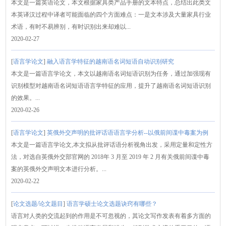
本文是一篇英语论文，本文根据家具类产品手册的文本特点，总结出此类文
本英译汉过程中译者可能面临的四个方面难点：一是文本涉及大量家具行业
术语，有时不易辨别，有时识别出来却难以...
2020-02-27
[
语言学论文
]
融入语言学特征的越南语名词短语自动识别研究
本文是一篇语言学论文，本文以越南语名词短语识别为任务，通过加强现有
识别模型对越南语名词短语语言学特征的应用，提升了越南语名词短语识别
的效果。...
2020-02-26
[
语言学论文
]
英俄外交声明的批评话语语言学分析--以俄前间谍中毒案为例
本文是一篇语言学论文,本文拟从批评话语分析视角出发，采用定量和定性方
法，对选自英俄外交部官网的 2018年 3 月至 2019 年 2 月有关俄前间谍中毒
案的英俄外交声明文本进行分析。...
2020-02-22
[
论文选题/论文题目
]
语言学硕士论文选题诀窍有哪些？
语言对人类的交流起到的作用是不可忽视的，其论文写作发表有着多方面的