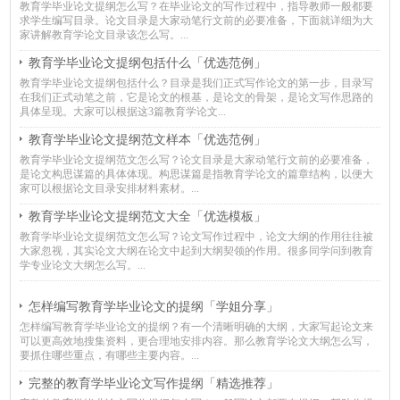
教育学毕业论文提纲怎么写？在毕业论文的写作过程中，指导教师一般都要
求学生编写目录。论文目录是大家动笔行文前的必要准备，下面就详细为大
家讲解教育学论文目录该怎么写。...
教育学毕业论文提纲包括什么「优选范例」
教育学毕业论文提纲包括什么？目录是我们正式写作论文的第一步，目录写
在我们正式动笔之前，它是论文的根基，是论文的骨架，是论文写作思路的
具体呈现。大家可以根据这3篇教育学论文...
教育学毕业论文提纲范文样本「优选范例」
教育学毕业论文提纲范文怎么写？论文目录是大家动笔行文前的必要准备，
是论文构思谋篇的具体体现。构思谋篇是指教育学论文的篇章结构，以便大
家可以根据论文目录安排材料素材。...
教育学毕业论文提纲范文大全「优选模板」
教育学毕业论文提纲范文怎么写？论文写作过程中，论文大纲的作用往往被
大家忽视，其实论文大纲在论文中起到大纲契领的作用。很多同学问到教育
学专业论文大纲怎么写。...
怎样编写教育学毕业论文的提纲「学姐分享」
怎样编写教育学毕业论文的提纲？有一个清晰明确的大纲，大家写起论文来
可以更高效地搜集资料，更合理地安排内容。那么教育学论文大纲怎么写，
要抓住哪些重点，有哪些主要内容。...
完整的教育学毕业论文写作提纲「精选推荐」