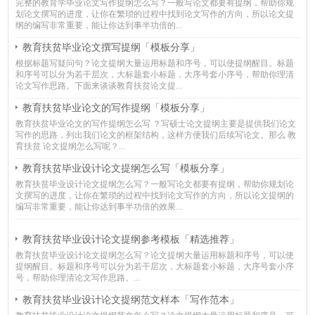
完整的教育学毕业论文写作提纲怎么写？一般写论文都要有提纲，帮助你规
划论文撰写的进度，让你在繁琐的过程中找到论文写作的方向，所以论文提
纲的编写非常重要，能让你达到事半功倍的...
教育扶贫毕业论文撰写提纲「模板分享」
根据标题写疑问句？论文提纲大量运用标题和序号，可以使提纲醒目。标题
和序号可以分为若干层次，大标题套小标题，大序号套小序号，帮助你理清
论文写作思路。下面来谈谈教育扶贫论文提...
教育扶贫毕业论文的写作提纲「模板分享」
教育扶贫毕业论文的写作提纲怎么写 ？写硕士论文提纲主要是提供我们论文
写作的思路，列出我们论文的框架结构，这样方便我们后续写论文。那么 教
育扶贫 论文提纲怎么写呢？...
教育扶贫毕业设计论文提纲怎么写「模板分享」
教育扶贫毕业设计论文提纲怎么写？一般写论文都要有提纲，帮助你规划论
文撰写的进度，让你在繁琐的过程中找到论文写作的方向，所以论文提纲的
编写非常重要，能让你达到事半功倍的效果...
教育扶贫毕业设计论文提纲参考模板「精选推荐」
教育扶贫毕业设计论文提纲怎么写？论文提纲大量运用标题和序号，可以使
提纲醒目。标题和序号可以分为若干层次，大标题套小标题，大序号套小序
号，帮助你理清论文写作思路。...
教育扶贫毕业设计论文提纲范文样本「写作范本」