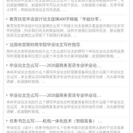
教育扶贫毕业设计论文提纲范文怎么写？论文提纲大量运用标题和序号，可
以使提纲醒目。标题和序号可以分为若干层次，大标题套小标题，大序号套
小序号，帮助你理清论文写作思路。...
教育扶贫毕业设计论文提纲400字模板「学姐分享」
教育扶贫毕业设计论文提纲怎么写？写硕士论文提纲主要是提供我们论文写
作的思路，列出我们论文的框架结构，这样方便我们后续写论文。那么教育
扶贫论文提纲怎么写呢？下面我们来谈谈。...
法国布雷斯特商学院毕业论文写作指导
商科论文答辩流程包括什么？怎么进行论文的撰写？毕业生在论文答辩及撰
写时需要准备和注意什么呢？本文将为大家详细讲解，欢迎随时查阅。...
毕业论文怎么写——2020届商务英语专业毕业论文写作指导（上）
本科毕业论文包括什么？撰写毕业论文时需要准备和注意什么呢？毕业论文
怎么写，本文将以2020届商务英语专业毕业论文写作指导为例，为大家详细
讲解，欢迎随时查阅。...
毕业论文怎么写——2020届商务英语专业毕业论文写作指导（下）
本科毕业论文包括什么？撰写毕业论文时需要准备和注意什么呢？毕业论文
怎么写，本文将以2020届商务英语专业毕业论文写作指导为例，为大家详细
讲解，欢迎随时查阅。...
任务书怎么写——机电一体化技术（智能装备） 专业毕业设计任务书模板
毕业论文（设计）任务书包括什么？任务书展示的是答辩人的对于论文或者
毕业设计整体进度的把控，同时也展示论文（设计）撰写人的整体思路等，