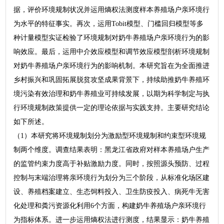
据，评价环境规制状况并运用熵权法测度样本养殖场户亲环境行
为水平的特征事实。再次，运用Tobit模型、门槛回归模型等多
种计量模型实证检验了环境规制对奶牛养殖场户亲环境行为的影
响效应。最后，运用中介效应模型和调节效应模型剖析环境规制
对奶牛养殖场户亲环境行为的影响机制。本研究旨在为全面推进
乡村振兴和巩固拓展脱贫攻坚成果背景下，持续助推奶牛养殖环
境污染有效治理和奶牛养殖业可持续发展，以期为科学制定与执
行环境规制政策提供一定的理论依据与实践支持。主要研究结论
如下所述。
（1）本研究将环境规制划分为激励型环境规制和约束型环境规
制两个维度。调查结果表明：黑龙江省政府对样本养殖场户生产
的监管约束力度高于补贴激励力度。同时，按照源头预防、过程
控制与末端治理将亲环境行为划分为三个阶段，从标准化场区建
设、养殖档案建立、生态饲料投入、卫生防疫投入、病死牛无害
化处理和粪污资源化利用6个方面，构建奶牛养殖场户亲环境行
为指标体系。进一步运用熵权法进行测度，结果显示：奶牛养殖