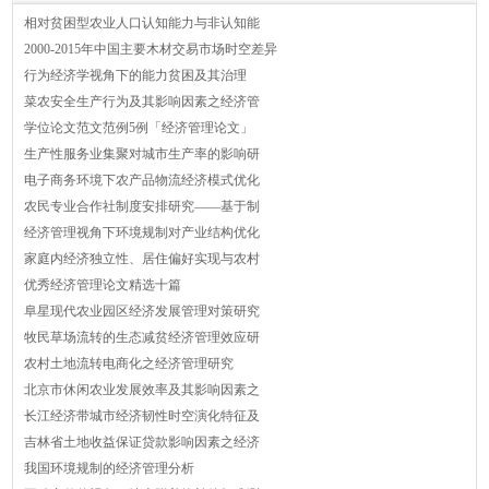
相对贫困型农业人口认知能力与非认知能
2000-2015年中国主要木材交易市场时空差异
行为经济学视角下的能力贫困及其治理
菜农安全生产行为及其影响因素之经济管
学位论文范文范例5例「经济管理论文」
生产性服务业集聚对城市生产率的影响研
电子商务环境下农产品物流经济模式优化
农民专业合作社制度安排研究——基于制
经济管理视角下环境规制对产业结构优化
家庭内经济独立性、居住偏好实现与农村
优秀经济管理论文精选十篇
阜星现代农业园区经济发展管理对策研究
牧民草场流转的生态减贫经济管理效应研
农村土地流转电商化之经济管理研究
北京市休闲农业发展效率及其影响因素之
长江经济带城市经济韧性时空演化特征及
吉林省土地收益保证贷款影响因素之经济
我国环境规制的经济管理分析