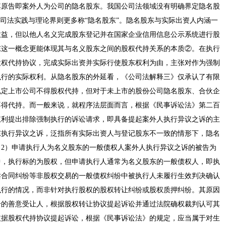
其原告即案外人为公司的隐名股东。我国公司法领域没有明确界定隐名股
，司法实践与理论界则更多称“隐名股东”。隐名股东与实际出资人内涵一
收益，但以他人名义完成股东登记并在国家企业信用信息公示系统进行股
东这一概念更能体现其与名义股东之间的股权代持关系的本质②。在执行
股权代持协议，完成实际出资并实际行使股东权利为由，主张对作为强制
执行的实际权利。从隐名股东的外延看，《公司法解释三》仅承认了有限
规定上市公司不得股权代持，但对于未上市的股份公司隐名股东、合伙企
不得代持。而一般来说，就程序法层面而言，根据《民事诉讼法》第二百
权利提出排除强制执行的诉讼请求，即具备提起案外人执行异议之诉的主
东执行异议之诉，泛指所有实际出资人与登记股东不一致的情形下，隐名
2）申请执行人为名义股东的一般债权人案外人执行异议之诉的被告为
中，执行标的为股权，但申请执行人通常为名义股东的一般债权人，即执
卖合同纠纷等非股权交易的一般债权纠纷中被执行人未履行生效判决确认
执行的情况，而非针对执行股权的股权转让纠纷或股权质押纠纷。其原因
纷的善意受让人，根据股权转让协议提起诉讼并通过法院确权裁判认可其
依据股权代持协议提起诉讼，根据《民事诉讼法》的规定，应当属于对生