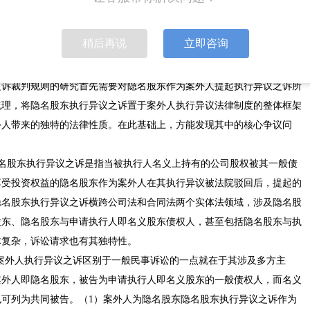
，且相较于无名合同说与委托代理说，信托制度能够创设二者均无法设立
稍后再说
立即咨询
异议之诉的范畴。现行法律及司法解释没有规定明确的裁判指引，理论界
之诉裁判规则的研究首先需要对隐名股东作为案外人提起执行异议之诉所
梳理，将隐名股东执行异议之诉置于案外人执行异议法律制度的整体框架
外人带来的独特的法律性质。在此基础上，方能发现其中的核心争议问
涵隐名股东执行异议之诉是指当被执行人名义上持有的公司股权被其一般债
享受投资权益的隐名股东作为案外人在其执行异议被法院驳回后，提起的
隐名股东执行异议之诉横跨公司法和合同法两个实体法领域，涉及隐名股
股东、隐名股东与申请执行人即名义股东债权人，甚至包括隐名股东与执
体复杂，诉讼请求也有其独特性。
主体案外人执行异议之诉区别于一般民事诉讼的一点就在于其涉及多方主
案外人即隐名股东，被告为申请执行人即名义股东的一般债权人，而名义
可列为共同被告。（1）案外人为隐名股东隐名股东执行异议之诉作为