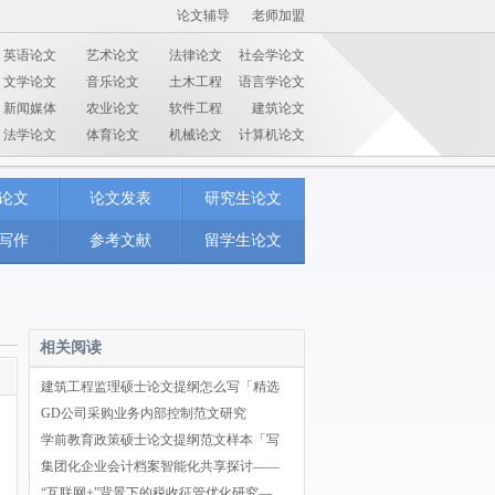
论文辅导
老师加盟
英语论文
艺术论文
法律论文
社会学论文
文学论文
音乐论文
土木工程
语言学论文
新闻媒体
农业论文
软件工程
建筑论文
法学论文
体育论文
机械论文
计算机论文
论文
论文发表
研究生论文
写作
参考文献
留学生论文
相关阅读
建筑工程监理硕士论文提纲怎么写「精选
GD公司采购业务内部控制范文研究
学前教育政策硕士论文提纲范文样本「写
集团化企业会计档案智能化共享探讨——
“互联网+”背景下的税收征管优化研究—