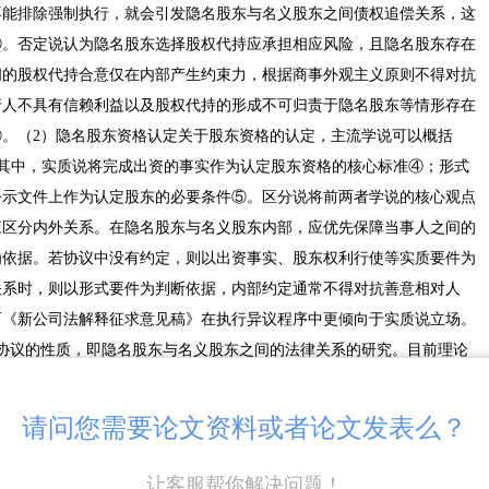
不能排除强制执行，就会引发隐名股东与名义股东之间债权追偿关系，这
①。否定说认为隐名股东选择股权代持应承担相应风险，且隐名股东存在
间的股权代持合意仅在内部产生约束力，根据商事外观主义原则不得对抗
行人不具有信赖利益以及股权代持的形成不可归责于隐名股东等情形存在
。（2）隐名股东资格认定关于股东资格的认定，主流学说可以概括
种。其中，实质说将完成出资的事实作为认定股东资格的核心标准④；形式
公示文件上作为认定股东的必要条件⑤。区分说将前两者学说的核心观点
应区分内外关系。在隐名股东与名义股东内部，应优先保障当事人之间的
为依据。若协议中没有约定，则以出资事实、股东权利行使等实质要件为
关系时，则以形式要件为判断依据，内部约定通常不得对抗善意相对人
而《新公司法解释征求意见稿》在执行异议程序中更倾向于实质说立场。
协议的性质，即隐名股东与名义股东之间的法律关系的研究。目前理论
合同说以及信托说。王毓莹等学者认为，采用委托代理制度通过加强民法
沟通，能够以民法领域更成熟的规则更妥当的解决隐名股东、名义股东以
请问您需要论文资料或者论文发表么？
合同说认为，股权代持协议的本质与其他合同并无区别⑧，是一种以投资
，因此可以适用合同法相关规定解决股权代持纠纷⑩。信托说主张信托的
让客服帮你解决问题！