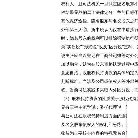
权利人，且司法机关一旦认定隐名股东
种结果显然偏离了法律定分止争的目标
其他救济途径。隐名股东与名义股东之
外部第三人②。折中说认为仅在申请执
时，隐名股东的权利可以排除强制执行③
为“实质说”“形式说”以及“区分说”三
说主张应当以登记在工商登记簿等对外
加以融合，认为在股东资格认定过程中
意思自治，以股权代持协议的具体约定
判断标准。当涉及公司或债权人等外部
⑥。当前司法实践多采取内外区分说，
（3）股权代持协议的性质关于股权代持
界有三种主流学说：委托代理说、无名
与公司法在股权代持制度方面的连接与
及名义股东债权人的权利纠纷⑦。无名
收益为主要核心内容的特殊无名合同⑨