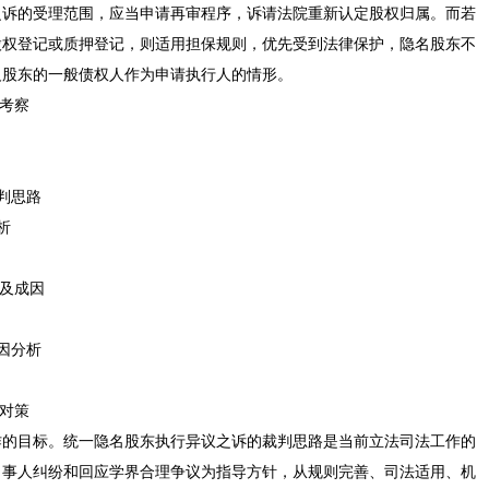
之诉的受理范围，应当申请再审程序，诉请法院重新认定股权归属。而若
股权登记或质押登记，则适用担保规则，优先受到法律保护，隐名股东不
义股东的一般债权人作为申请执行人的情形。
践考察
裁判思路
析
境及成因
成因分析
解对策
作的目标。统一隐名股东执行异议之诉的裁判思路是当前立法司法工作的
当事人纠纷和回应学界合理争议为指导方针，从规则完善、司法适用、机