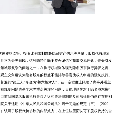
规避主体资格监管、投资比例限制或是隐藏财产信息等考量，股权代持现象
往往不为外界知晓，这种隐秘性既不符合诚信的商事交易理念，也会引发
法领域最复杂的问题之一，在执行领域则体现为隐名股东执行异议之诉。
外观主义角度认为隐名股东的权益不能排除善意债权人申请的强制执行。
普遍的“第三人”修改为“善意相对人”，在一定程度上限缩了商事外观主
护和规制问题也是学术界重点关注的问题，目前理论界对于隐名股东执行
。目前我国隐名股东执行异议之诉相关法律制度及司法适用仍然存在规则
院关于适用《中华人民共和国公司法》若干问题的规定（三）（2020
》）认可了股权代持协议的内部效力，在上位法层面认可了股权代持的合