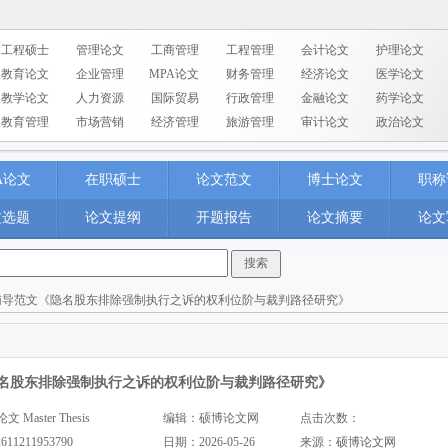
工程硕士
管理论文
工商管理
工程管理
会计论文
护理论文
教育论文
企业管理
MPA论文
财务管理
经济论文
医学论文
教学论文
人力资源
国际贸易
行政管理
金融论文
药学论文
教育管理
市场营销
经济管理
旅游管理
审计论文
政治论文
A论文
在职硕士
论文范文
博士论文
职称
文选题
论文提纲
开题报告
论文摘要
论文
辅导范文《隐名股东排除强制执行之诉的权利位阶与裁判路径研究》
名股东排除强制执行之诉的权利位阶与裁判路径研究》
aster Thesis
编辑：硕博论文网
点击次数：
2611211953790
日期：2026-05-26
来源：
硕博论文网