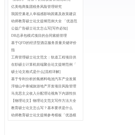
亿美电商集团税务风险管理研究
我国空巢老人幸福感影响因素及政策建议
幼师教育硕士论文提纲范例大全 「优选范
公益广告硕士论文怎么写[写作必知]
DB总承包模式项目的合同索赔管理
基于QFD的经济型酒店服务质量关键评价
指
工商管理硕士论文范文：轨道工程项目供
在职硕士计算机前端聚合论文提纲范例「
硕士论文格式是什么[流程详解]
基于专利分析的氢燃料电池汽车产业发展
浮烟山中泰城旅游地产开发项目风险管理
马克思主义收入分配理论视角下内源性扶
【物理论文】物理论文范文写作方法大全
教育硕士论文怎么写？基本要求是什么
幼师教育硕士论文提纲参考模板「优选模