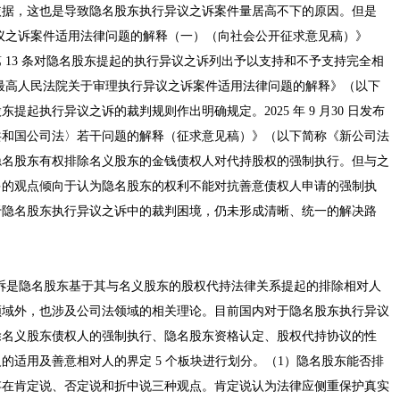
依据，这也是导致隐名股东执行异议之诉案件量居高不下的原因。但是
行异议之诉案件适用法律问题的解释（一）（向社会公开征求意见稿）》
 13 条对隐名股东提起的执行异议之诉列出予以支持和不予支持完全相
的《最高人民法院关于审理执行异议之诉案件适用法律问题的解释》（以下
起执行异议之诉的裁判规则作出明确规定。2025 年 9 月30 日发布
共和国公司法〉若干问题的解释（征求意见稿）》（以下简称《新公司法
隐名股东有权排除名义股东的金钱债权人对代持股权的强制执行。但与之
多的观点倾向于认为隐名股东的权利不能对抗善意债权人申请的强制执
于隐名股东执行异议之诉中的裁判困境，仍未形成清晰、统一的解决路
。
议之诉是隐名股东基于其与名义股东的股权代持法律关系提起的排除相对人
领域外，也涉及公司法领域的相关理论。目前国内对于隐名股东执行异议
除名义股东债权人的强制执行、隐名股东资格认定、股权代持协议的性
的适用及善意相对人的界定 5 个板块进行划分。（1）隐名股东能否排
存在肯定说、否定说和折中说三种观点。肯定说认为法律应侧重保护真实