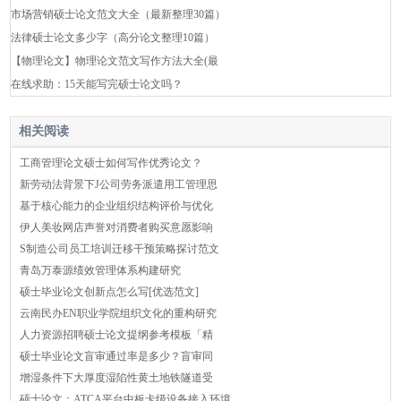
市场营销硕士论文范文大全（最新整理30篇）
法律硕士论文多少字（高分论文整理10篇）
【物理论文】物理论文范文写作方法大全(最
在线求助：15天能写完硕士论文吗？
相关阅读
工商管理论文硕士如何写作优秀论文？
新劳动法背景下J公司劳务派遣用工管理思
基于核心能力的企业组织结构评价与优化
伊人美妆网店声誉对消费者购买意愿影响
S制造公司员工培训迁移干预策略探讨范文
青岛万泰源绩效管理体系构建研究
硕士毕业论文创新点怎么写[优选范文]
云南民办EN职业学院组织文化的重构研究
人力资源招聘硕士论文提纲参考模板「精
硕士毕业论文盲审通过率是多少？盲审同
增湿条件下大厚度湿陷性黄土地铁隧道受
硕士论文：ATCA平台中板卡级设备接入环境