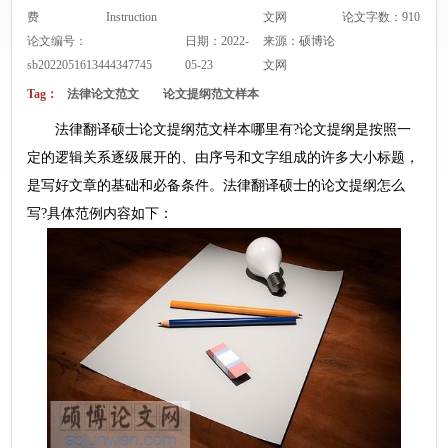
费
Instruction
文网
论文字数：910
论文编号：
日期：2022-
来源：
硕博论
sb2022051613444347745
05-23
文网
Tag：
法律论文范文
论文提纲范文样本
法律翻译硕士论文提纲范文样本哪里有?论文提纲是按照一
定的逻辑关系逐级展开的、由序号和文字组成的许多大小标题，
是写好文章的基础和必备条件。法律翻译硕士的论文提纲怎么
写?具体范例内容如下：