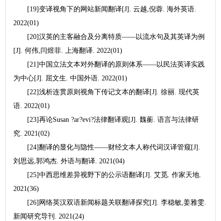
[19]变译视角下的网站新闻翻译[J]. 云越,倪蓉. 海外英语.
2022(01)
[20]汉英的主客融合及分离特质——以流水句及其英译为例
[J]. 何伟,闫煜菲. 上海翻译. 2022(01)
[21]中国立法文本对外翻译的原则体系——以民法英译实践
为中心[J]. 屈文生. 中国外语. 2022(01)
[22]浅析连贯原则视角下传记文本的翻译[J]. 徐丽. 现代英
语. 2022(01)
[23]再论Susan ?ar?evi?法律翻译观[J]. 魏蘅. 语言与法律研
究. 2021(02)
[24]翻译的显化与隐性——财经文本人称代词汉译管窥[J].
刘思远,郭鸿杰. 外语与翻译. 2021(04)
[25]中西思维差异视野下的公示语翻译[J]. 艾觅. 作家天地.
2021(36)
[26]网络英汉双语新闻标题关联翻译探究[J]. 李稳敏,姜雅雯.
新闻研究导刊. 2021(24)