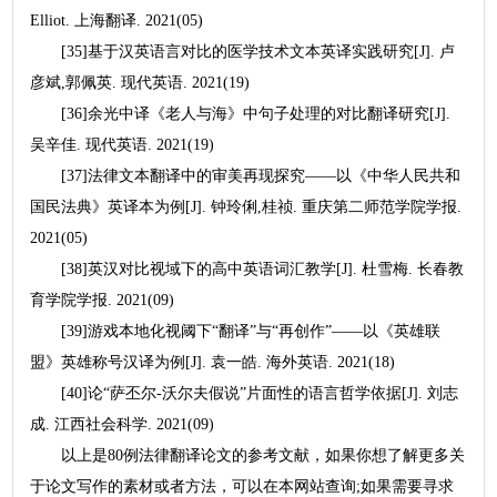
Elliot. 上海翻译. 2021(05)
[35]基于汉英语言对比的医学技术文本英译实践研究[J]. 卢
彦斌,郭佩英. 现代英语. 2021(19)
[36]余光中译《老人与海》中句子处理的对比翻译研究[J].
吴辛佳. 现代英语. 2021(19)
[37]法律文本翻译中的审美再现探究——以《中华人民共和
国民法典》英译本为例[J]. 钟玲俐,桂祯. 重庆第二师范学院学报.
2021(05)
[38]英汉对比视域下的高中英语词汇教学[J]. 杜雪梅. 长春教
育学院学报. 2021(09)
[39]游戏本地化视阈下“翻译”与“再创作”——以《英雄联
盟》英雄称号汉译为例[J]. 袁一皓. 海外英语. 2021(18)
[40]论“萨丕尔-沃尔夫假说”片面性的语言哲学依据[J]. 刘志
成. 江西社会科学. 2021(09)
以上是80例法律翻译论文的参考文献，如果你想了解更多关
于论文写作的素材或者方法，可以在本网站查询;如果需要寻求