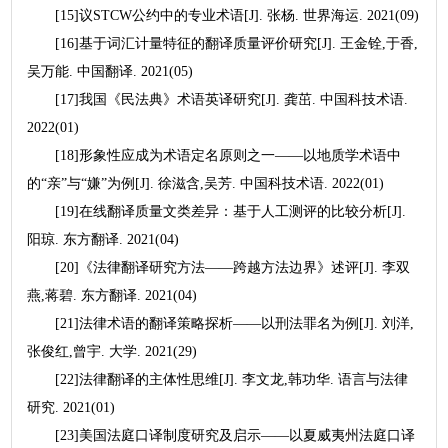
[15]议STCW公约中的专业术语[J]. 张杨. 世界海运. 2021(09)
[16]基于词汇计量特征的翻译质量评价研究[J]. 王金铨,于香,
吴万能. 中国翻译. 2021(05)
[17]我国《民法典》术语英译研究[J]. 龚茁. 中国科技术语.
2022(01)
[18]形象性应成为术语定名原则之一——以地质学术语中
的“亲”与“嫌”为例[J]. 徐滋含,吴芳. 中国科技术语. 2022(01)
[19]在线翻译质量文类差异：基于人工测评的比较分析[J].
阳琼. 东方翻译. 2021(04)
[20]《法律翻译研究方法——跨越方法边界》述评[J]. 李双
燕,蒋碧. 东方翻译. 2021(04)
[21]法律术语的翻译策略探析——以刑法罪名为例[J]. 刘洋,
张俊红,曾宇. 大学. 2021(29)
[22]法律翻译的主体性思维[J]. 李文龙,韩功华. 语言与法律
研究. 2021(01)
[23]美国法庭口译制度研究及启示——以夏威夷州法庭口译