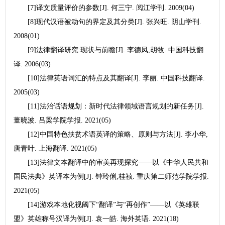
[7]译文质量评价的参数[J]. 何三宁. 阅江学刊. 2009(04)
[8]现代汉语被动句的界定及其分类[J]. 张兴旺. 阴山学刊.
2008(01)
[9]法律翻译研究:现状与前瞻[J]. 李德凤,胡牧. 中国科技翻
译. 2006(03)
[10]法律英语词汇的特点及其翻译[J]. 李丽. 中国科技翻译.
2005(03)
[11]法治话语规划：新时代法律领域语言规划的新任务[J].
董晓波. 吕梁学院学报. 2021(05)
[12]中国特色扶贫术语英译的策略、原则与方法[J]. 李小华,
唐青叶. 上海翻译. 2021(05)
[13]法律文本翻译中的审美再现探究——以《中华人民共和
国民法典》英译本为例[J]. 钟玲俐,桂祯. 重庆第二师范学院学报.
2021(05)
[14]游戏本地化视阈下“翻译”与“再创作”——以《英雄联
盟》英雄称号汉译为例[J]. 袁一皓. 海外英语. 2021(18)