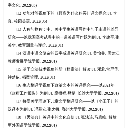
字文化. 2022(03)
[12]功能对等视角下的《顾客为什么购买》译文探究[J]. 李
真. 校园英语. 2022(06)
[13]人称与物称：中、美中学生英语写作中句子主语的差异
研究——以我国高考试卷中的一道英语写作题为例[J]. 李建平,张
英华. 教育测量与评价. 2022(01)
[14]汉语中语义复杂的四字成语英译研究[J]. 姜怡菲. 黑龙江
教师发展学院学报. 2022(01)
[15]基于立法技术视角的新《档案法》解读[J]. 邓君,常严予,
钟楚依. 档案管理. 2022(01)
[16]生态翻译学视角下政治文本的英译探究——以2021年
《政府工作报告》为例[J]. 廖根福,樊娟. 长沙大学学报. 2022(01)
[17]接受美学理论下儿童文学翻译研究——以《小王子》的
汉译本为例[J]. 冯幕安,张之帆. 鄂州大学学报. 2022(01)
[18]《民法典》英译中的文化自信[J]. 张法连,马彦峰. 解放
军外国语学院学报. 2022(01)