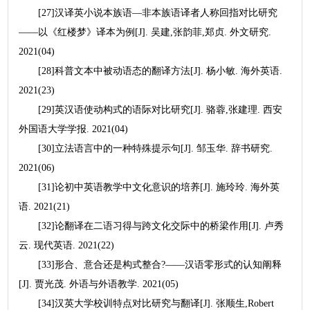
[27]汉译英小说本族语—非本族语译者人称回指对比研究
——以《红楼梦》译本为例[J]. 吴建,张韵菲,郑贞. 外文研究.
2021(04)
[28]科普文本中被动语态的翻译方法[J]. 杨小敏. 海外英语.
2021(23)
[29]英汉语使动构式的语际对比研究[J]. 骆蓉,张建理. 西安
外国语大学学报. 2021(04)
[30]立法语言中的一种特殊提示句[J]. 邹玉华. 辞书研究.
2021(06)
[31]论初中英语教学中文化意识的培养[J]. 施玲玲. 海外英
语. 2021(21)
[32]论翻译在二语习得与跨文化交际中的桥梁作用[J]. 卢秀
云. 现代英语. 2021(22)
[33]形合、意合还是构式整合?——汉语零形式的认知阐释
[J]. 贾光茂. 外语与外语教学. 2021(05)
[34]汉英大学校训特点对比研究与翻译[J]. 张顺生,Robert