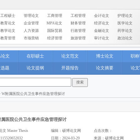
工程硕士
管理论文
工商管理
工程管理
会计论文
护理论文
教育论文
企业管理
MPA论文
财务管理
经济论文
医学论文
教学论文
人力资源
国际贸易
行政管理
金融论文
药学论文
教育管理
市场营销
经济管理
旅游管理
审计论文
政治论文
A论文
在职硕士
论文范文
博士论文
职称
文选题
论文提纲
开题报告
论文摘要
论文
> W附属医院公共卫生事件应急管理探讨
附属医院公共卫生事件应急管理探讨
aster Thesis
编辑：硕博论文网
点击次数：
2115520652032
日期：2024-03-29
来源：
硕博论文网