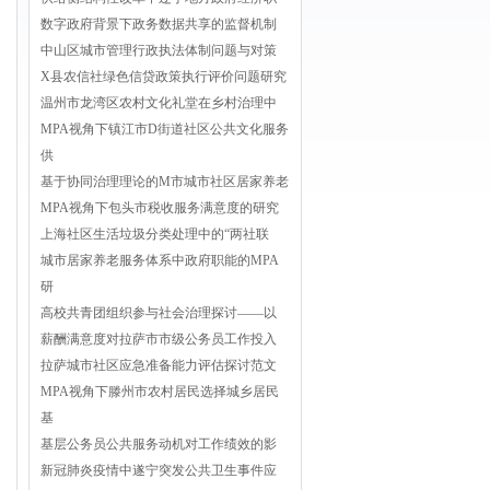
数字政府背景下政务数据共享的监督机制
中山区城市管理行政执法体制问题与对策
X县农信社绿色信贷政策执行评价问题研究
温州市龙湾区农村文化礼堂在乡村治理中
MPA视角下镇江市D街道社区公共文化服务
供
基于协同治理理论的M市城市社区居家养老
MPA视角下包头市税收服务满意度的研究
上海社区生活垃圾分类处理中的“两社联
城市居家养老服务体系中政府职能的MPA
研
高校共青团组织参与社会治理探讨——以
薪酬满意度对拉萨市市级公务员工作投入
拉萨城市社区应急准备能力评估探讨范文
MPA视角下滕州市农村居民选择城乡居民
基
基层公务员公共服务动机对工作绩效的影
新冠肺炎疫情中遂宁突发公共卫生事件应