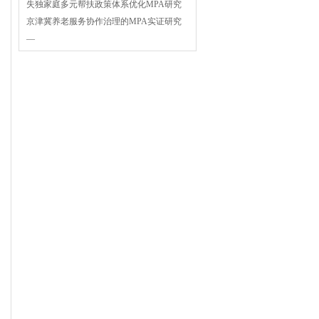
失独家庭多元帮扶政策体系优化MPA研究
京津冀养老服务协作治理的MPA实证研究
—