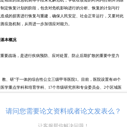
制定相应的应急机制等手段来化解危机，争取在较短的时间内控制并消除
后制定恢复计划的阶段，包含对危机影响进行的分析、恢复的计划与行
机造成的损害进行恢复与重建，确保人民安定、社会正常运行，又要对此
完善应急机制，从而进一步加强应对能力。
理基本概况
的重要战场，是进行疾病预防、应对处置、防止后期扩散的重要中坚力
医、教、研”于一体的综合性公立三级甲等医院1。目前，医院设置有48个
级医学重点学科和培育学科、17个市级研究所和专业委员会、2个区域医
，市医学会专业委员会主委、副主委91人。医院实际开放床位1251张远
开始归W学校管理，2019年7月被正式批准为W附属医院，2019年8月将
请问您需要论文资料或者论文发表么？
的重要组成部分，除了要负责常规的医疗救治和健康宣传工作之外，还担
让客服帮你解决问题！