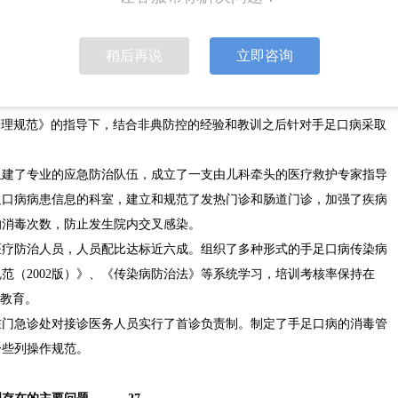
培训的工作，同时承担着公共卫生事件应对的重要工作。W附属医院在应
情防控工作，全力保障了大家的生命健康安全。
稍后再说
立即咨询
理的实践与探索
急管理规范》的指导下，结合非典防控的经验和教训之后针对手足口病采取
组建了专业的应急防治队伍，成立了一支由儿科牵头的医疗救护专家指导
足口病病患信息的科室，建立和规范了发热门诊和肠道门诊，加强了疾病
的消毒次数，防止发生院内交叉感染。
医疗防治人员，人员配比达标近六成。组织了多种形式的手足口病传染病
范（2002版）》、《传染病防治法》等系统学习，培训考核率保持在
识教育。
在门急诊处对接诊医务人员实行了首诊负责制。制定了手足口病的消毒管
一些列操作规范。