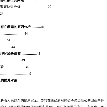
问题...........27
........................27
.27
的原因分析...........44
.............44
......44
........44
................49
...........49
.............49
................49
理的提升对策
策
威胁着人民群众的健康安全。要想在诸如新冠肺炎等传染性公共卫生事件