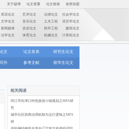
关于硕博
论文查重
论文致谢
老师加盟
英语论文
艺术论文
法律论文
社会学论文
文学论文
音乐论文
土木工程
语言学论文
新闻媒体
农业论文
软件工程
建筑论文
法学论文
体育论文
机械论文
计算机论文
论文
论文发表
研究生论文
写作
参考文献
留学生论文
相关阅读
同江市街津口特色旅游小镇规划之MPA研
究
城市社区协商治理机制与运行逻辑之MPA
研
供给侧结构性改革中辽宁地方政府经济职