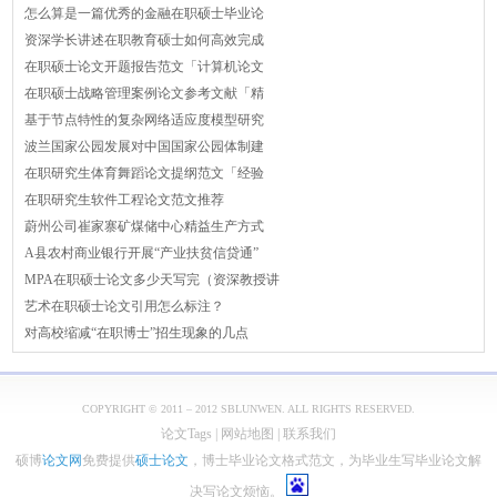
怎么算是一篇优秀的金融在职硕士毕业论
资深学长讲述在职教育硕士如何高效完成
在职硕士论文开题报告范文「计算机论文
在职硕士战略管理案例论文参考文献「精
基于节点特性的复杂网络适应度模型研究
波兰国家公园发展对中国国家公园体制建
在职研究生体育舞蹈论文提纲范文「经验
在职研究生软件工程论文范文推荐
蔚州公司崔家寨矿煤储中心精益生产方式
A县农村商业银行开展“产业扶贫信贷通”
MPA在职硕士论文多少天写完（资深教授讲
艺术在职硕士论文引用怎么标注？
对高校缩减“在职博士”招生现象的几点
COPYRIGHT © 2011 – 2012 SBLUNWEN. ALL RIGHTS RESERVED.
论文Tags
|
网站地图
|
联系我们
硕博
论文网
免费提供
硕士论文
，博士毕业论文格式范文，为毕业生写毕业论文解
决写论文烦恼。