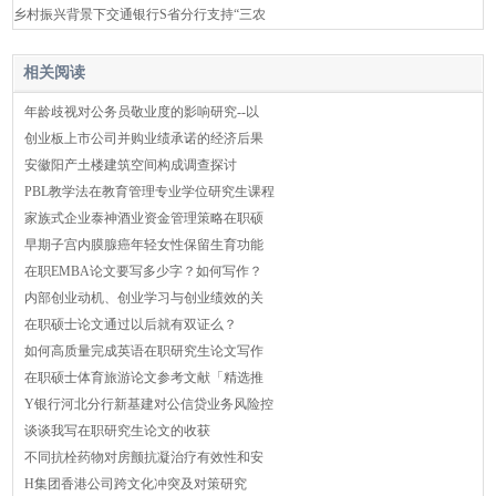
乡村振兴背景下交通银行S省分行支持“三农
相关阅读
年龄歧视对公务员敬业度的影响研究--以
创业板上市公司并购业绩承诺的经济后果
安徽阳产土楼建筑空间构成调查探讨
PBL教学法在教育管理专业学位研究生课程
家族式企业泰神酒业资金管理策略在职硕
早期子宫内膜腺癌年轻女性保留生育功能
在职EMBA论文要写多少字？如何写作？
内部创业动机、创业学习与创业绩效的关
在职硕士论文通过以后就有双证么？
如何高质量完成英语在职研究生论文写作
在职硕士体育旅游论文参考文献「精选推
Y银行河北分行新基建对公信贷业务风险控
谈谈我写在职研究生论文的收获
不同抗栓药物对房颤抗凝治疗有效性和安
H集团香港公司跨文化冲突及对策研究