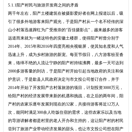
5.1.1阳产村民与旅游开发商之间的矛盾
两千年左右，阳产土楼建筑在被摄影爱好者在网上报道以后，吸
引了很多外地游客来阳产观光，于是阳产村从一个名不经传的深
山小村落迅速蹿红为广受推崇的“百佳摄影点”，越来越多的游客
远道而来就为一睹这特色的安徽土楼群，使得阳产村曾分别于
2014年、2015年和2016年四度亮相央视银屏，使其知名度和人气
迅速上升，成为乡村旅游的新宠。每至节假日，八方游客纷至沓
来，络绎不绝的人流让宁静的阳产村持续沸腾，最多一天可达到
2000多游客量的到访，于是阳产村开始引起当地政府的关注和保
护意识，于是歙县人民政府决定与市文投公司签订合作，并于
2014年开始了开发阳产古村落旅游的项目，计划投资3000万元，
给阳产村的经济发展带来新的机遇和挑战，在之后的两年间，阳
产村的农家乐逐年发展到现在的32家，共接待游客将近12万人
次，能同时满足300余人吃饭住宿的需求，这些农家乐以及当地
的导游讲解者都是村里的老人开办和主持的，这让阳产村的村民
尝到了旅游产业带动经济发展的甜头，也让市文投公司想在阳产