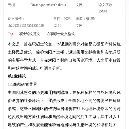
元/篇
On-the-job master's thesis
文网
论文字数：
42536
论文编号：
日期：2023-
来源：
硕博论
sb2023121314551851559
12-16
文网
Tag：
硕士论文范文
在职硕士论文格式
本文是一篇在职硕士论文，本课题的研究对象是安徽阳产村传统
土楼民居建筑，简称为阳产土楼，通过采用文献搜集和实地调研
的主要科学方式，首先对阳产村的自然历史环境、人文历史背景
和村落空间构成进行调查分析。
第1章绪论
1.1课题研究背景
中国因其悠久的历史和辽阔的疆域，在多种多样的自然环境和风
俗迥异的社会环境下，逐步形成了全国各地不同的传统民居建筑
形式，这些不同地区的传统民居建筑在打上地理环境烙印的同时
还反映出地方原住居民和自然环境之间的共生关系，其中以乡土
建筑的产生和发展最能诠释当地居民与生态环境的和谐相处关