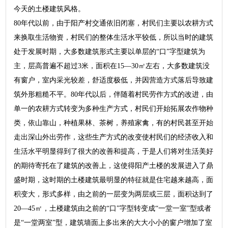
今天的土楼建筑风格。
80年代以前，由于阳产村交通依旧闭塞，村民们主要以农耕方式
来换取生活物资，村民们的整体生活水平较低，所以当时的建筑
处于发展时期，大多数建筑形式主要以单层的“口”字型建筑为
主，层高普遍不超过3米，面积在15—30㎡左右，大多数建筑没
有窗户，室内采光较差，舒适度极低，并因营造方式落后导致建
筑外形粗糙不平。80年代以后，伴随着村民劳作方式的改进，由
单一的农耕方式转变为多种生产方式，村民们开始拓展农作物种
类，依山靠山，种植果林、茶树，养殖家禽，有的村民甚至开始
走出深山外出劳作，这些生产方式的改变使村民们的经济收入和
生活水平明显得到了很大的改善和提高，于是人们将对生活美好
的期待寄托在了建筑的改善上，这使得阳产土楼的发展进入了鼎
盛时期，这时期的土楼建筑最明显的特征就是住宅越来越高，面
积变大，形式多样，由之前的一层变为两层或三层，面积达到了
20—45㎡，土楼建筑由之前的“口”字型转变成“一堂一室”型或者
是“一堂两室”型，建筑墙面上多出来的大大小小的窗户增加了室