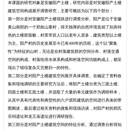
本课题的研究对象是安徽阳产土楼，研究内容是对安徽阳产土楼
建筑空间构成展开调查研究，主要可概括为以下四个部分：
第一部分是对安徽阳产土楼现状进行调查分析。阳产是位于安徽
黄山南部的一个郑姓山寨村，得天独厚的自然环境造就了别具特
色的土楼群面貌，村里常驻人口以老年人居多，建筑类型以土楼
为主。阳产村的历史发展至今已有400年的历程，这个以“聚集
性”为特征的山村，无论是在村落建筑群的空间分布、村落交通
空间的构成、村落给排水体系构成和村落空间功能构成上，都呈
现出了错综复杂又完整归一的特性。
第二部分是对阳产土楼建筑空间展开具体调查。在确定了资料收
集和现地调研的主要研究方法后，将阳产土楼分类为三面土楼、
四面土楼和五面土楼，并选取了大量的单元建筑作为调研样本，
从其中具有代表性和典型性的六户居民建筑的空间进行具体的带
图阐述，最后通过相关资料的搜集和现场访谈，对阳产村的郑氏
宗祠遗址和龙王庙遗址进行调研报告。
第三部分是对阳产土楼建筑空间的特征分析。通过调查分析得知