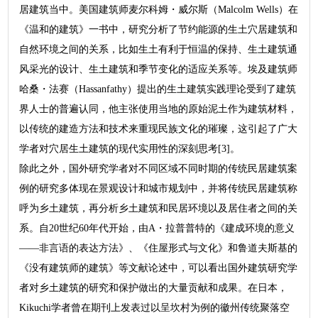
居建筑当中。美国建筑师麦尔科姆・威尔斯（Malcolm Wells）在
《温和的建筑》一书中，研究分析了节约能源的生土穴居建筑和
自然环境之间的关系，比如生土有利于恒温的保持、生土建筑通
风采光的设计、生土建筑和季节变化的适应关系等。埃及建筑师
哈桑・法赛（Hassanfathy）提出的生土建筑实践理论受到了建筑
界人士的普遍认同，他主张使用当地的原始泥土作为建筑材料，
以传统的建造方法和技术来重现民族文化的璀璨，这引起了广大
学者对穴居生土建筑的现代实用性的深刻思考[3]。
除此之外，国外研究学者对不同区域不同时期的传统民居建筑案
例的研究多体现在景观设计和城市规划中，并将传统民居建筑称
呼为乡土建筑，再分析乡土建筑和民居环境以及居住者之间的关
系。自20世纪60年代开始，由A・拉普普特的《建成环境的意义
——非言语的表达方法》、《住屋形式与文化》和鲁道夫斯基的
《没有建筑师的建筑》等文献论述中，可以看出国外建筑研究学
者对乡土建筑的研究和保护做出的大量贡献和成果。在日本，
Kikuchi学者曾在期刊上发表过以呈坎村为例的徽州传统聚落空