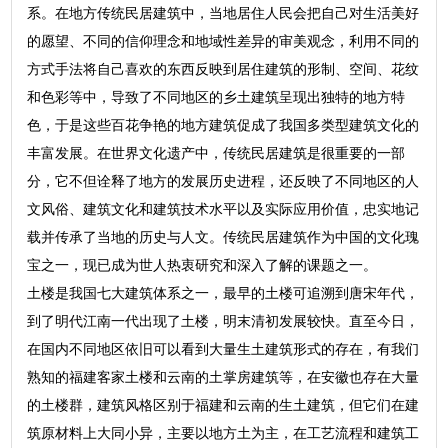
系。在地方传统民居建筑中，当地居住人民会把自己对生活美好
的愿望、不同的信仰理念和地域性差异的审美观念，利用不同的
方式手法将自己喜欢的东西反映到居住建筑的形制、空间、花纹
和色彩等中，导致了不同地区的乡土建筑呈现出独特的地方特
色，于是这些百花争艳的地方建筑促成了我国多类型建筑文化的
丰富发展。在世界文化遗产中，传统民居建筑是很重要的一部
分，它不但诠释了地方的发展历史进程，还反映了不同地区的人
文风俗、建筑文化和建筑技术水平以及实际应用价值，忠实地记
载并传承了当地的历史与人文。传统民居建筑作为中国的文化瑰
宝之一，现已成为世人热衷研究和深入了解的课题之一。
土楼是我国七大建筑体系之一，最早的土楼可追溯到唐宋年代，
到了明代江南一代出现了土楼，明末清初发展较快。直至今日，
在国内不同地区依旧可以看到大量生土建筑形式的存在，有我们
熟知的福建客家土楼和云南的土掌房建筑等，在安徽也存在大量
的土楼群，建筑风格区别于福建和云南的生土建筑，但它们在建
筑原材料上大同小异，主要以地方土为主，在工艺流程和建筑工