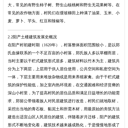
大，常见的有野生柿子树、野生山核桃树和野生无花果树等。在
常见的农作物方面，村民们在缓坡梯田上种满了油菜、玉米、小
麦、萝卜、芋头、红豆和辣椒等。
...............................
2.2阳产土楼建筑发展史概况
在阳产村初建时期（1620年），村落整体面积范围较小，是以郑
氏血缘联系的一个不足百亩的小村落，郑氏族人多以草棚而居，
当时主要以干栏式建筑形式居多，建筑材料以竹木为主，建筑共
分为上下两层，上层用于供人居住使用，公共空间和私密空间为
一体，下层主要用来堆放杂物或是用来养殖家禽。由于干栏式建
筑的保护性能低，加之室内热环境差，在交通困难和经济贫瘠的
深山小村里，为了提高村民的居住品质和满足日益增长的功能需
求，郑留公带领着族人对民居建筑进行改造，村民们就地取材，
采挖出当地的青石板、黏泥土和所需木材，用最原始的夯筑方法
建造出适宜山区人民居住的建筑，伴随着岁月迁移，阳产的建筑
形式不断地变化着，建筑技术越来越成熟化，于是慢慢地形成了