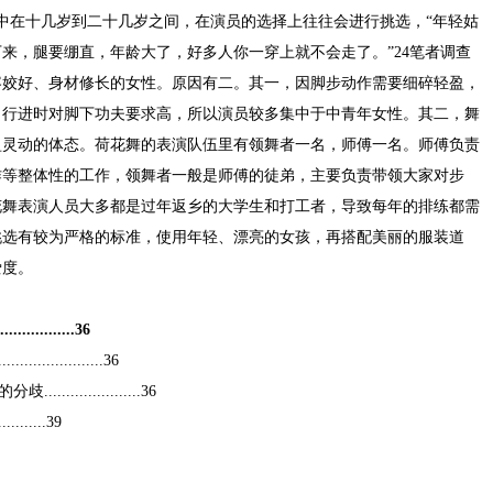
集中在十几岁到二十几岁之间，在演员的选择上往往会进行挑选，“年轻姑
来，腿要绷直，年龄大了，好多人你一穿上就不会走了。”24笔者调查
容姣好、身材修长的女性。原因有二。其一，因脚步动作需要细碎轻盈，
，行进时对脚下功夫要求高，所以演员较多集中于中青年女性。其二，舞
盈灵动的体态。荷花舞的表演队伍里有领舞者一名，师傅一名。师傅负责
作等整体性的工作，领舞者一般是师傅的徒弟，主要负责带领大家对步
花舞表演人员大多都是过年返乡的大学生和打工者，导致每年的排练都需
挑选有较为严格的标准，使用年轻、漂亮的女孩，再搭配美丽的服装道
爱度。
............36
................36
................36
.......39