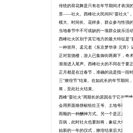
传统的荷花舞是只有在年节期间才表演
景——社火。西峰社火民间叫“耍社火”，
模大、时间长、花样多、群众参与性强
当地春节中不可或缺的一项群众娱乐活
西峰社火区别于其它地方的最大特征是“
一种崇拜。孟元老《东京梦华录·元宵》
正对宣德楼，游人已集御街两廊下，奇术
渐渐进入尾声。西峰社火的不同在于要
正月都是在过春节，准确的说是指一段时
三“燎疳节”结束。在如此长的年节期间，
将，至此社火结束。
西峰“耍社火”周期长的原因在于它与西
会用荞面烙饼献给灶王爷、土地爷和女娲
雨顺的一种酬神方式。另一个是正月二十
百病，此时社火也要卸将，象征大年已
始新的一年的仪式，燎疳结束后大家又