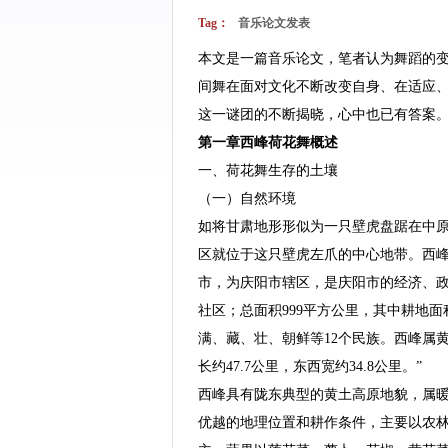
Tag：
音乐论文发表
本文是一篇音乐论文，笔者认为舞蹈的
间舞在面对文化不断改变自身、在适应
这一谜团的不断揭晓，心中也已有答案
第一章西峰荷花舞概述
一、荷花舞生存的土壤
（一）自然环境
如将甘肃地形形似为一只壁虎盘踞在中
区就位于这只壁虎左爪的中心地带。西
市，为庆阳市辖区，是庆阳市的经济、政治
社区；总面积999平方公里，其中耕地面积5
满、藏、壮、朝鲜等12个民族。西峰属
长约47.7公里，东西宽约34.8公里。”
西峰具有陇东典型的黄土高原地貌，属
优越的地理位置和耕作条件，主要以农