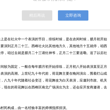
稍后再说
立即咨询
？
际上是在社火中一个表演的节目，排练时候，是在农闲时候，腊月初开始
是要演到正月二十三。西峰社火比其他地方久，其他地方十五就停，咱西
三停，咱过去就是腊月二十三请灶神爷，正月二十三要送嘞。送了以后社
时间较为固定，一般在每年腊月初开始排练，正月初八开始表演直至正月
是表演的高潮。上世纪九十年代前，荷花舞主要在晚间演出，围着灯山或
演，八九十年代随着社会变迁，荷花舞改为白天表演，应邀到市政、机关
等，现在的荷花舞以在西峰区南北广场演出为主，还会应开发商邀请，去
的村民构成，由一名经验丰富的师傅指挥排演。