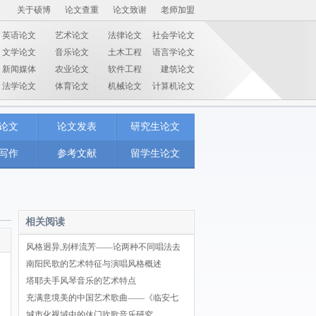
关于硕博
论文查重
论文致谢
老师加盟
英语论文
艺术论文
法律论文
社会学论文
文学论文
音乐论文
土木工程
语言学论文
新闻媒体
农业论文
软件工程
建筑论文
法学论文
体育论文
机械论文
计算机论文
论文
论文发表
研究生论文
写作
参考文献
留学生论文
相关阅读
风格迥异,别样流芳——论两种不同唱法去
南阳民歌的艺术特征与演唱风格概述
塔耶夫手风琴音乐的艺术特点
充满意境美的中国艺术歌曲——《临安七
城市化视域中的休门吹歌音乐研究