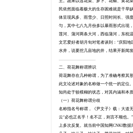
主。蔬果以莲花菜、萝卜、花椒、黄花
民依然面临着极大的生存困难就是干旱
体呈现风多、雨雪少、日照时间长、强
匀，其中七八九月份多以暴雨形式出现
莲河、蒲河两条大河，西临蒲河，东枕温
文艺爱好者胡月旬对笔者谈到：“庆阳地
水井，说要挖几亩地的井，结果开新闻发
...............................
二、荷花舞称谓辨识
荷花舞存在几种称谓，为了准确考察其
此文论述对象的名称做一个统一的定位
知尚处于较模糊的状态，对其内涵和本
（一）荷花舞称谓分歧
名称指名号称谓，《尹文子》载：大道
云“必也正名乎！名不正，则言不顺也。
上多次反复。就当前中国知网CNKI数