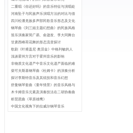
二重唱《你还好吗》的音乐特征与演唱处
河南坠子与民族声乐演唱方法的对比与借
四川松潘羌族多声部民歌音乐形态及文化
钢琴曲《刘三姐主题幻想曲》的民族风格
笛乐演奏家简广易、俞逊发、李大同舞台
甘肃西峰荷花舞的形态流变探讨
歌剧《叶甫盖尼·奥涅金》中格列敏的人
浅谈霍州方言对于霍州音乐的影响
非物质文化遗产中音乐文化遗产面临的难
柴可夫斯基钢琴曲《杜姆卡》的演奏分析
探讨李斯特音乐及其炫技和音乐幻想
舒曼钢琴套曲《童年情景》的音乐风格与
木卡姆音乐元素及演奏技法在二胡协奏曲
析琵琶曲《草原雄鹰》
中国文化视角下的拉威尔钢琴音乐