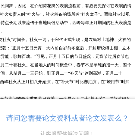
的民间舞，因此，在介绍荷花舞的表演流程前，有必要先探讨它表演的情
社火负责人叫“社火头”，社火筹备的场所叫“社火窝子”。西峰社火以规
的特点长期以来流传于当地民俗活动中，西峰每年正月期间的社火表演是
动。
耍社火”时间长。社火一词，于宋代正式出现，是农民对土地神、火神的
记载：“正月十五日元宵，大内前自岁前冬至后，开封府绞缚山棚，立木
异能，歌舞百戏。”可见，正月十五日的节日盛况，元宵节过后春节也
正月二十赛社火。在当地人的时间概念中，春节不是单纯的指一天，整个
间，从腊月二十三开始，到正月二十“补天节”达到高潮，正月二十
西峰社火从正月初八开始演，在“补天节”时比赛汇演，在“燎疳节”时卸
峰春节期间的两个重要节日有关。一个是正月二十“补天节”，过节时妇女
娘娘，意为“补天”，“补天节”这一日赛社火、演社火也是民间祈求风调
三“燎疳节”，又名迎灶神回宫节，人们在燃烧的火焰前跨火堆，意为祛
请问您需要论文资料或者论文发表么？
过完，年的禁忌也结束了。这是一种结束社火的仪式，同时也是年过完开
回归到忙乱的日常生活中开始新一年的打拼。
让客服帮你解决问题！