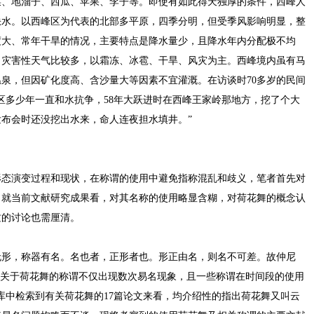
菜、地溜子、西瓜、苹果、李子等。即使有如此得天独厚的条件，西峰人
缺水。以西峰区为代表的北部多平原，四季分明，但受季风影响明显，整
度大、常年干旱的情况，主要特点是降水量少，且降水年内分配极不均
，灾害性天气比较多，以霜冻、冰雹、干旱、风灾为主。西峰境内虽有马
泉，但因矿化度高、含沙量大等因素不宜灌溉。在访谈时70多岁的民间
区多少年一直和水抗争，58年大跃进时在西峰王家岭那地方，挖了个大
布会时还没挖出水来，命人连夜担水填井。”
形态演变过程和现状，在称谓的使用中避免指称混乱和歧义，笔者首先对
。就当前文献研究成果看，对其名称的使用略显含糊，对荷花舞的概念认
质的讨论也需厘清。
无形，称器有名。名也者，正形者也。形正由名，则名不可差。故仲尼
”关于荷花舞的称谓不仅出现数次易名现象，且一些称谓在时间段的使用
据库中检索到有关荷花舞的17篇论文来看，均介绍性的指出荷花舞又叫云