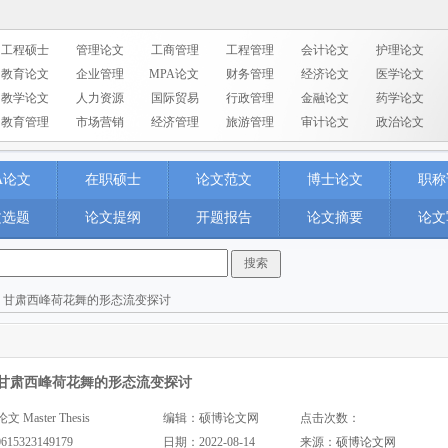
工程硕士
管理论文
工商管理
工程管理
会计论文
护理论文
教育论文
企业管理
MPA论文
财务管理
经济论文
医学论文
教学论文
人力资源
国际贸易
行政管理
金融论文
药学论文
教育管理
市场营销
经济管理
旅游管理
审计论文
政治论文
A论文
在职硕士
论文范文
博士论文
职称
文选题
论文提纲
开题报告
论文摘要
论文
> 甘肃西峰荷花舞的形态流变探讨
甘肃西峰荷花舞的形态流变探讨
aster Thesis
编辑：硕博论文网
点击次数：
0615323149179
日期：2022-08-14
来源：
硕博论文网