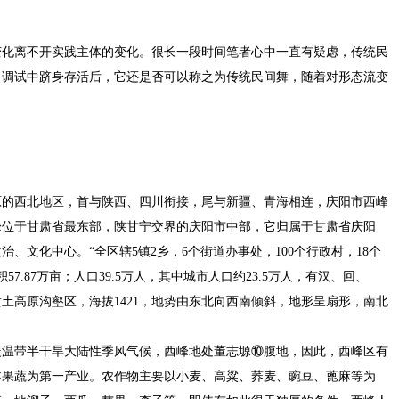
变化离不开实践主体的变化。很长一段时间笔者心中一直有疑虑，传统民
、调试中跻身存活后，它还是否可以称之为传统民间舞，随着对形态流变
。
原的西北地区，首与陕西、四川衔接，尾与新疆、青海相连，庆阳市西峰
峰位于甘肃省最东部，陕甘宁交界的庆阳市中部，它归属于甘肃省庆阳
、文化中心。“全区辖5镇2乡，6个街道办事处，100个行政村，18个
7.87万亩；人口39.5万人，其中城市人口约23.5万人，有汉、回、
黄土高原沟壑区，海拔1421，地势由东北向西南倾斜，地形呈扇形，南北
暖温带半干旱大陆性季风气候，西峰地处董志塬⑩腹地，因此，西峰区有
林果蔬为第一产业。农作物主要以小麦、高粱、荞麦、豌豆、蓖麻等为