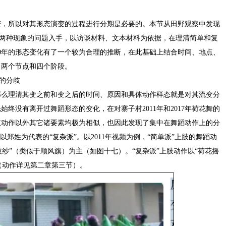
变，所以对其形态演变的过程进行分期是必要的。本节从田野观察中发现
37两种现象的问题入手，以访谈材料、文本材料为依据，在理清简单和复
0年的形态变化有了一个较为合理的推断，在此基础上结合时间、地点、
出两个节点和四个阶段。
”的分歧
那么理清其变之前和变之后的时间、原因和具体动作样态就是对其流变分
终没有离开过舞蹈形态的变化，在对寨子村2011年和2017年荷花舞的
肢动作以外其它诸要素均极为相似，也因此发现了集中在舞蹈动作上的分
以郑姓为代表的“复杂派”。以2011年视频为例，“简单派”上肢的舞蹈动
臂披纱”（类似于顺风旗）为主（如图十七）。“复杂派”上肢动作以“荷花摇
。（动作详见第二章第三节）。