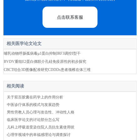
点击联系客服
相关医学论文论文
哺乳动物呼肠孤病毒µ1蛋白抑制IRF3调控I型干
BVDV重组E2蛋白偶联介孔硅免疫原性的初步探究
CBCT结合3D图像配准研究CDDDs患者颈椎在体三维
相关阅读
关于双百胶囊在药学上的作用分析
中医诊疗体系的模式与发展趋势
男性劳教人员心理与攻击性、冲动性人格
临床医学论文的讨论部分怎么写
儿科上呼吸道受染住院人员抗生素使用状
心理学视域中的幸福感理论与调查探讨