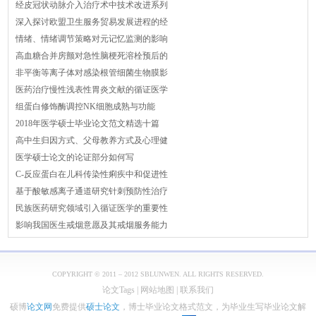
经皮冠状动脉介入治疗术中技术改进系列
深入探讨欧盟卫生服务贸易发展进程的经
情绪、情绪调节策略对元记忆监测的影响
高血糖合并房颤对急性脑梗死溶栓预后的
非平衡等离子体对感染根管细菌生物膜影
医药治疗慢性浅表性胃炎文献的循证医学
组蛋白修饰酶调控NK细胞成熟与功能
2018年医学硕士毕业论文范文精选十篇
高中生归因方式、父母教养方式及心理健
医学硕士论文的论证部分如何写
C-反应蛋白在儿科传染性痢疾中和促进性
基于酸敏感离子通道研究针刺预防性治疗
民族医药研究领域引入循证医学的重要性
影响我国医生戒烟意愿及其戒烟服务能力
COPYRIGHT © 2011 – 2012 SBLUNWEN. ALL RIGHTS RESERVED.
论文Tags
|
网站地图
|
联系我们
硕博
论文网
免费提供
硕士论文
，博士毕业论文格式范文，为毕业生写毕业论文解