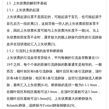
2.5 上矢状窦的解剖学基础
2.5.1 上矢状窦的起源
上矢状窦起源位置不是固定的，可能起源于盲孔，也可能起源于
盲孔后方一段距离[2]，这就导致一些人的上矢状窦前部发育不
全，因此上矢状窦长度可能与上矢状窦沟长度不一致[4]。当上
矢状窦前部发育不全时，通常较大的额上静脉代偿性的引流静脉
血并在冠状缝处汇入上矢状窦[5]。
2.5.2 引流到上矢状窦的血管和桥静脉
上矢状窦的引流血管变异较大，平均每侧的引流血管数量在13-
19个之间，每个个体的双侧引流静脉的数量通常是相等的。一般
而言，额叶前区有6条引流静脉，额叶后区有3条引流静脉，顶叶
区有4条引流静脉，枕区有1条引流静脉，这些引流静脉流入桥静
脉，最终汇入上矢状窦[6-8]。桥静脉的直径一般为0.1-1.0mm，
在额叶前区和枕区最粗可达3.0mm，在顶叶区最粗可达3.5mm，
在额叶后区最粗可达5.0mm[6]。上矢状窦最大的桥静脉为
Rolandic静脉，该静脉与Trolard静脉相吻合[9]。