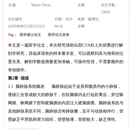
元/篇
Master Thesis
文网
论文字数：
23656
论文编号：
日期：2024-
来源：
硕博论
sb2024040215282252122
04-16
文网
Tag：
医学硕士论文
医学论文发表
本文是一篇医学论文，本次研究借助头部CTA对上矢状窦进行解
剖学研究，其临床现有的样本量丰富、可以观察到其与颅骨的位
置关系、解剖学数值测量更加准确，可操作性强，不需要额外的
有创操作。
第2章 综述
2.1 脑静脉系统概述 脑静脉起始于皮质和髓质内的小静脉，
逐级汇合形成较大的静脉干，在软脑膜内走行短距离后，穿过蛛
网膜、蛛网膜下腔和硬脑膜的内层注入硬脑膜窦。脑静脉系统与
其他静脉系统不同，脑静脉没有静脉瓣，且不与动脉相伴行，管
壁缺乏平滑肌和弹力组织，管壁较薄，管腔较大，缺乏弹性。
..........................