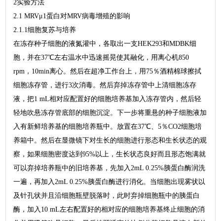
2实验方法
2.1 MRVμ1蛋白对MRV病毒增殖的影响
2.1.1细胞复苏与培养
在冻存种子细胞的液氮灌中，各取出一支HEK293和MDBK细
胞，并在37℃左右温水中迅速摇晃使其融化，用离心机850
rpm，10min离心。然后在超净工作台上，用75％酒精棉球擦拭
细胞冻存管，进行3次消毒。然后弃掉冻存管中上清细胞冻存
液，把1 mL相对应配置好的细胞培养基加入冻存管内，然后轻
轻地吹悬冻存管底部的细胞沉淀。下一步将重悬的种子细胞液加
入有新鲜培养基的细胞培养瓶中。放置在37℃、5％CO2细胞培
养箱中。然后在显微镜下对生长的细胞进行形态和生长状态的观
察，如果细胞密度达到95%以上，生长状态良好而且形态饱满就
可以弃掉培养瓶中的旧培养基，先加入2mL 0.25%胰蛋白酶润洗
一遍，再加入2mL 0.25%胰蛋白酶进行消化。当细胞出现雾状以
及针孔状并且沿细胞瓶壁脱落时，此时弃掉细胞瓶中的胰蛋白
酶，加入10 mL左右配置好的相对应的细胞培养基终止细胞的消