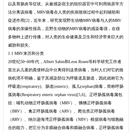
以及胃肠炎等症状。从被感染宿主的组织器官中可利用病原学方
法分离该病毒，MRV病毒在人类的疾病致病过程中起到辅助和
促进作用[2]，近年来，研究发现野生动物MRV病毒与人的MRV
病毒的亲缘性很高，且野生动物的MRV病毒的感染毒强，在很
多物种上进行传播，对人类的生命健康及卫生和经济带来巨大的
威胁和损失。
1.1 MRV来历和分类
20世纪50~60年代，Albert Sabin和Leon Rosen等科学研究工作者
首次从儿童的粪便样品中分离得到这类病毒，当时人们对它的致
病机理不明确，鉴于其感染部位为呼吸道及肠道，因此就称它为
呼吸道(respiratory)、肠道(enteric)、孤儿(orphan)病毒，简称呼肠
孤病毒(Respiratory enteric orphan virus)[5,6]。正呼肠孤病毒属包
括：哺乳动物正呼肠孤病毒（MRV）、狒狒正呼肠孤病毒
（BRV）、禽正呼肠孤病毒（ARV）、爬虫类正呼肠孤病毒
（RRV）、纳尔逊海湾正呼肠孤病毒（NBV）根据病毒与细胞融
合的能力，把它分为非膜融合病毒和膜融合病毒，正呼肠孤病毒