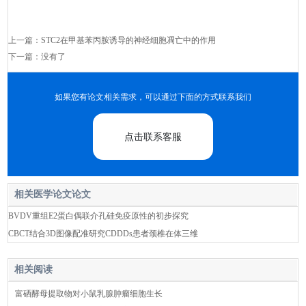
上一篇：
STC2在甲基苯丙胺诱导的神经细胞凋亡中的作用
下一篇：没有了
如果您有论文相关需求，可以通过下面的方式联系我们
点击联系客服
相关医学论文论文
BVDV重组E2蛋白偶联介孔硅免疫原性的初步探究
CBCT结合3D图像配准研究CDDDs患者颈椎在体三维
相关阅读
富硒酵母提取物对小鼠乳腺肿瘤细胞生长