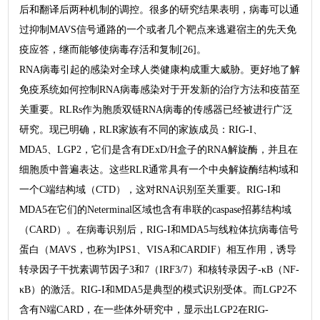
后和翻译后两种机制的调控。很多的研究结果表明，病毒可以通
过抑制MAVS信号通路的一个或者几个靶点来逃避宿主的先天免
疫应答，继而能够使病毒存活和复制[26]。
RNA病毒引起的感染对全球人类健康构成重大威胁。更好地了解
免疫系统如何控制RNA病毒感染对于开发新的治疗方法和疫苗至
关重要。RLRs作为胞质双链RNA病毒的传感器已经被进行广泛
研究。现已明确，RLR家族有不同的家族成员：RIG-I、
MDA5、LGP2，它们是含有DExD/H盒子的RNA解旋酶，并且在
细胞质中普遍表达。这些RLR通常具有一个中央解旋酶结构域和
一个C端结构域（CTD），这对RNA识别至关重要。RIG-I和
MDA5在它们的Neterminal区域也含有串联的caspase招募结构域
（CARD）。在病毒识别后，RIG-I和MDA5与线粒体抗病毒信号
蛋白（MAVS，也称为IPS1、VISA和CARDIF）相互作用，诱导
转录因子干扰素调节因子3和7（IRF3/7）和核转录因子-κB（NF-
κB）的激活。RIG-I和MDA5是典型的模式识别受体。而LGP2不
含有N端CARD，在一些体外研究中，显示出LGP2在RIG-