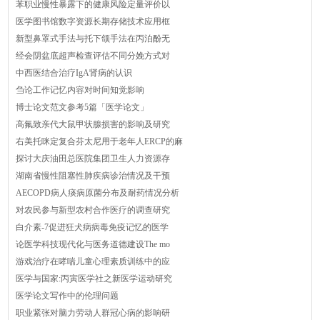
苯职业慢性暴露下的健康风险定量评价以
医学图书馆数字资源长期存储技术应用框
新型鼻罩式手法与托下颌手法在丙泊酚无
经会阴盆底超声检查评估不同分娩方式对
中西医结合治疗IgA肾病的认识
刍论工作记忆内容对时间知觉影响
博士论文范文参考5篇「医学论文」
高氟致亲代大鼠甲状腺损害的影响及研究
右美托咪定复合芬太尼用于老年人ERCP的麻
探讨大庆油田总医院集团卫生人力资源存
湖南省慢性阻塞性肺疾病诊治情况及干预
AECOPD病人痰病原菌分布及耐药情况分析
对农民参与新型农村合作医疗的调查研究
白介素-7促进狂犬病病毒免疫记忆的医学
论医学科技现代化与医务道德建设The mo
游戏治疗在哮喘儿童心理素质训练中的应
医学与国家:丙寅医学社之新医学运动研究
医学论文写作中的伦理问题
职业紧张对脑力劳动人群冠心病的影响研