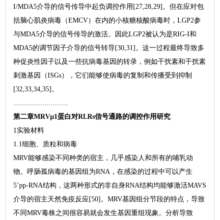
I/MDA5介导的信号传导中起负调控作用[27,28,29]。但在应对包
括脑心肌炎病毒（EMCV）在内的小核糖核酸病毒时，LGP2参
与MDA5介导的信号传导的激活。因此LGP2被认为是RIG-I和
MDA5的调节因子介导的信号转导[30,31]。这一过程最终导致多
种促炎性因子以及一些抗病毒基因的转录，例如干扰素和干扰素
刺激基因（ISGs），它们能够使病毒的复制和传播受到抑制
[32,33,34,35]。
............................
第二章MRVµ1蛋白对RLRs信号通路的调控作用研究
1实验材料
1.1细胞、质粒和病毒
MRV能够感染不同种类的宿主，几乎感染人和所有的哺乳动
物。呼肠孤病毒的基因组为RNA，在感染的过程中可以产生
5’pp-RNA结构，这两种形式的非自身RNA结构均能够激活MAVS
介导的宿主天然免疫反应[50]。MRV基因组分节段的特点，导致
不同MRV毒株之间很容易就会发生基因重组现象。分析导致