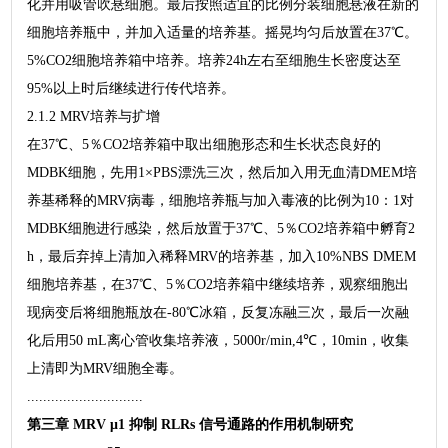
化并用吸管吹悬细胞。最后按照适宜的比例分装细胞悬液在新的
细胞培养瓶中，并加入适量的培养基。摇晃均匀后放置在37℃。
5%CO2细胞培养箱中培养。培养24h左右至细胞生长密度达至
95%以上时后继续进行传代培养。
2.1.2 MRV培养与扩增
在37℃、5％CO2培养箱中取出细胞形态和生长状态良好的
MDBK细胞，先用1×PBS漂洗三次，然后加入用无血清DMEM培
养基稀释的MRV病毒，细胞培养瓶与加入毒液的比例为10：1对
MDBK细胞进行感染，然后放置于37℃、5％CO2培养箱中孵育2
h，最后弃掉上清加入稀释MRV的培养基，加入10%NBS DMEM
细胞培养基，在37℃、5％CO2培养箱中继续培养，观察细胞出
现病变后将细胞瓶放在-80℃冰箱，反复冻融三次，最后一次融
化后用50 mL离心管收集培养液，5000r/min,4℃，10min，收集
上清即为MRV细胞全毒。
.............................
第三章 MRV μ1 抑制 RLRs 信号通路的作用机制研究