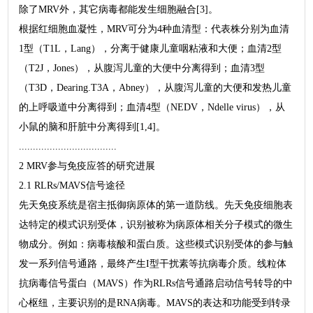
除了MRV外，其它病毒都能发生细胞融合[3]。
根据红细胞血凝性，MRV可分为4种血清型：代表株分别为血清
1型（T1L，Lang），分离于健康儿童咽粘液和大便；血清2型
（T2J，Jones），从腹泻儿童的大便中分离得到；血清3型
（T3D，Dearing.T3A，Abney），从腹泻儿童的大便和发热儿童
的上呼吸道中分离得到；血清4型（NEDV，Ndelle virus），从
小鼠的脑和肝脏中分离得到[1,4]。
...................................
2 MRV参与免疫应答的研究进展
2.1 RLRs/MAVS信号途径
先天免疫系统是宿主抵御病原体的第一道防线。先天免疫细胞表
达特定的模式识别受体，识别被称为病原体相关分子模式的微生
物成分。例如：病毒核酸和蛋白质。这些模式识别受体的参与触
发一系列信号通路，最终产生I型干扰素等抗病毒介质。线粒体
抗病毒信号蛋白（MAVS）作为RLRs信号通路启动信号转导的中
心枢纽，主要识别的是RNA病毒。MAVS的表达和功能受到转录