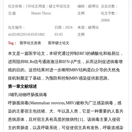
论文价格：150
论文用途：硕士毕业论文
编辑：硕博论
点击次数：
元/篇
Master Thesis
文网
论文字数：
26966
论文编号：
日期：2024-
来源：
硕博论
sb2024022014145451882
03-05
文网
Tag：
医学论文发表
医学硕士论文
本文是一篇医学论文，本研究通过抑制IRF3的磷酸化和核易位，
进而阻抑RLRs信号通路激活和IFN-β产生，从而达到促进病毒增
殖的目的。这些结果对进一步阐明MRV结构蛋白介导的天然免
疫机制奠定了基础，为预防和控制MRV感染提供新思路。
第一章文献综述
1哺乳动物呼肠孤病毒
呼肠孤病毒(Mammalian reovirus,MRV)被称为广泛感染病毒，感
染的主要宿主包括猪、犬、牛以及人类，它是一种重要的人畜共
患病原体，且对宿主具有高度的致病性[1]。该病毒主要入侵宿
主的胃肠道，以及呼吸系统，可促使宿主具有发热，呼吸道感染