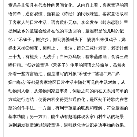
童谣是非常具有代表性的民间文化。从内容上看，客家童谣的词
语简单，通俗易懂，颇有些《诗经》的民歌味道。客家童谣取材
于客家人的日常生活，语言质朴无华。李金发在《岭东恋歌》里
提到故乡的童谣会经常在他的耳边回响，童谣都是他儿时的记
忆：“禾雀子，搬沙沙，搬到婆婆树头下，婆婆出来供鸡子，娣
娣出来拗②梅花，梅树上，一瓮油，留分三叔讨老婆，老婆讨倒
三十九，有梳头，无洗手；白米办乌饭，糯米蒸酸酒，食得三叔
嘴扭扭。”③这篇童谣《禾雀子》使用的词语比较简单，虽然夹
杂着一些方言语汇，但是描写的对象“禾雀子”“婆婆”“鸡”“娣
娣”“梅花”等都是客家地区日常生活中随处可见的生活对象，从
动物到人物，从景物到家庭事务，词语之间的内在关系用简单的
方式进行连结，使得内容变得更加通俗化，是区别于诗歌内在意
蕴的创作手法。一方面，有利于孩童的联想和理解，符合童谣的
基本功能；另一方面，能生动有趣地体现客家山村生活的场景，
达到启发孩童通过朗读童谣，潜移默化地认识身边事物的效果。
..........................