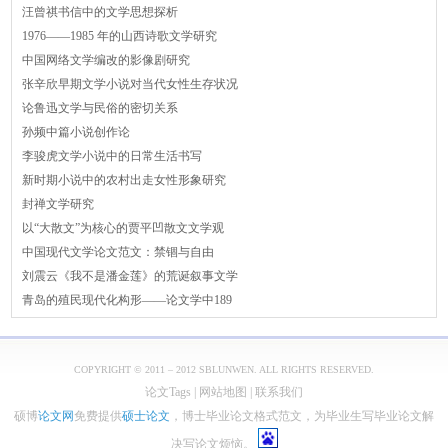
汪曾祺书信中的文学思想探析
1976——1985 年的山西诗歌文学研究
中国网络文学编改的影像剧研究
张辛欣早期文学小说对当代女性生存状况
论鲁迅文学与民俗的密切关系
孙频中篇小说创作论
李骏虎文学小说中的日常生活书写
新时期小说中的农村出走女性形象研究
封禅文学研究
以“大散文”为核心的贾平凹散文文学观
中国现代文学论文范文：禁锢与自由
刘震云《我不是潘金莲》的荒诞叙事文学
青岛的殖民现代化构形——论文学中189
COPYRIGHT © 2011 – 2012 SBLUNWEN. ALL RIGHTS RESERVED.
论文Tags
|
网站地图
|
联系我们
硕博
论文网
免费提供
硕士论文
，博士毕业论文格式范文，为毕业生写毕业论文解
决写论文烦恼。