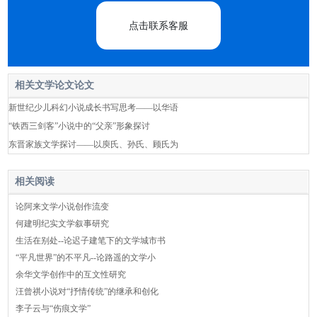
点击联系客服
相关文学论文论文
新世纪少儿科幻小说成长书写思考——以华语
“铁西三剑客”小说中的“父亲”形象探讨
东晋家族文学探讨——以庾氏、孙氏、顾氏为
相关阅读
论阿来文学小说创作流变
何建明纪实文学叙事研究
生活在别处--论迟子建笔下的文学城市书
“平凡世界”的不平凡--论路遥的文学小
余华文学创作中的互文性研究
汪曾祺小说对“抒情传统”的继承和创化
李子云与“伤痕文学”