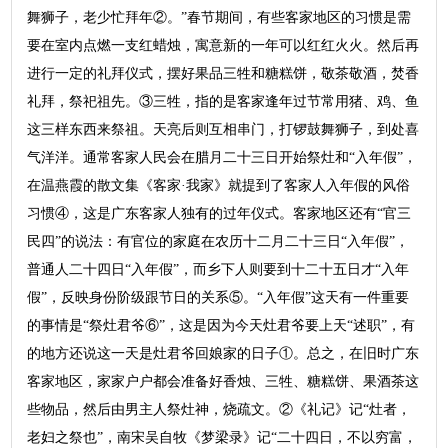
舞狮子，老少忙拜年②。”春节期间，有些客家地区的习惯是需
要在室内点燃一支红蜡烛，寓意新的一年可以红红火火。然后再
进行一定的礼拜仪式，摆好果品三牲和糖糕饼，敬茶敬酒，焚香
礼拜，祭祀祖先。③三牲，指的是客家逢年过节常用猪、鸡、鱼
这三样东西来祭祖。天亮后则互相串门，打锣鼓舞狮子，到处喜
气洋洋。通常客家人民会在腊月二十三日开始祭灶和“入年假”，
在温燕霞的散文集《客家·我家》就提到了客家人入年假的风俗
习惯④，这是广东客家人独有的过年仪式。客家地区还有“官三
民四”的说法：有官位的家庭在农历十二月二十三日“入年假”，
普通人二十四日“入年假”，而乡下人则要到十二十五日才“入年
假”，反映身份阶级跟节日的关系⑤。“入年假”这天有一件重要
的事情是“祭灶君爷⑥”，这是因为今天灶君爷要上天“述职”，有
的地方还说这一天是灶君爷回娘家的日子①。总之，在旧时广东
客家地区，家家户户都会准备好香烛、三牲、糖糕饼、果酒茶这
些物品，然后由男主人祭灶神，烧疏文。②《礼记》记“灶者，
老妇之祭也”，南宋吴自牧《梦梁录》记“二十四日，不以穷富，