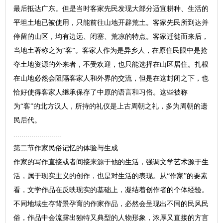
最后抵达广东。但是当时客家先民发现大部分适宜耕种、生活的
平坦土地已被使用，只能前往山地开辟荒土。客家先民所到达并
停留的山区，均有边远、闭塞、荒凉的特点。客家迁徙而来后，
当地土著称之为“客”。客家人作为是异乡人，在原住民眼中是抢
夺土地资源的外来者，不受欢迎，也只能选择在山区居住。扎根
在山地必然会阻隔客家人和外界的交流，但是在这封闭之下，也
恰好使得客家人继承保存了中原的语言和习俗。这些被称
为“客”的北方汉人，所持的礼仪是上古周朝之礼，多为周朝的遗
民后代。
........................
第二节作家民俗记忆的体验与生成
作家的写作直接或者间接来源于他的生活，强调文学艺术源于生
活，属于现实主义的创作，也是对生活的表现。从“作家”的要素
看，文学作品在反映现实的基础上，凝结着创作者的个体经验。
不同地域生存背景孕育的作家作品，必然会呈现出不同的民风民
俗，作品中会流露出独特又典型的人物形象，浓厚又直接的方言