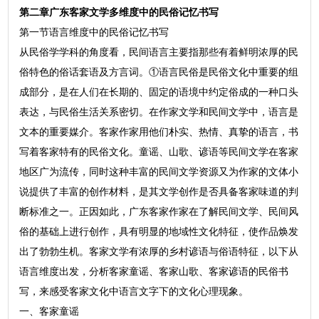
第二章广东客家文学多维度中的民俗记忆书写
第一节语言维度中的民俗记忆书写
从民俗学学科的角度看，民间语言主要指那些有着鲜明浓厚的民
俗特色的俗话套语及方言词。①语言民俗是民俗文化中重要的组
成部分，是在人们在长期的、固定的语境中约定俗成的一种口头
表达，与民俗生活关系密切。在作家文学和民间文学中，语言是
文本的重要媒介。客家作家用他们朴实、热情、真挚的语言，书
写着客家特有的民俗文化。童谣、山歌、谚语等民间文学在客家
地区广为流传，同时这种丰富的民间文学资源又为作家的文体小
说提供了丰富的创作材料，是其文学创作是否具备客家味道的判
断标准之一。正因如此，广东客家作家在了解民间文学、民间风
俗的基础上进行创作，具有明显的地域性文化特征，使作品焕发
出了勃勃生机。客家文学有浓厚的乡村谚语与俗语特征，以下从
语言维度出发，分析客家童谣、客家山歌、客家谚语的民俗书
写，来感受客家文化中语言文字下的文化心理现象。
一、客家童谣