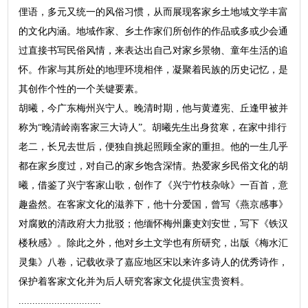
俚语，多元又统一的风俗习惯，从而展现客家乡土地域文学丰富
的文化内涵。地域作家、乡土作家们所创作的作品或多或少会通
过直接书写民俗风情，来表达出自己对家乡景物、童年生活的追
怀。作家与其所处的地理环境相伴，凝聚着民族的历史记忆，是
其创作个性的一个关键要素。
胡曦，今广东梅州兴宁人。晚清时期，他与黄遵宪、丘逢甲被并
称为“晚清岭南客家三大诗人”。胡曦先生出身贫寒，在家中排行
老二，长兄去世后，便独自挑起照顾全家的重担。他的一生几乎
都在家乡度过，对自己的家乡饱含深情。热爱家乡民俗文化的胡
曦，借鉴了兴宁客家山歌，创作了《兴宁竹枝杂咏》一百首，意
趣盎然。在客家文化的滋养下，他十分爱国，曾写《燕京感事》
对腐败的清政府大力批驳；他缅怀梅州廉吏刘安世，写下《铁汉
楼秋感》。除此之外，他对乡土文学也有所研究，出版《梅水汇
灵集》八卷，记载收录了嘉应地区宋以来许多诗人的优秀诗作，
保护着客家文化并为后人研究客家文化提供宝贵资料。
..............................