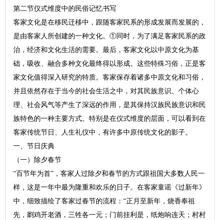
第二节仪式维度中的民俗记忆书写
客家文化是在移民迁移中，跟随客家民系的形成发展而发展的，
是由客家人所创建的一种文化。①同时，为了满足客家民系的政
治，经济和文化生活的需要。最后，客家文化以中原文化为基
础，吸收、融合多种文化最终得以形成。这些特殊习俗，正是客
家文化值得深入研究的特质。客家保存着诸多中原文化和习俗，
并且依然存在于当今的社会生活之中，对其民族意识、个体心
理、社会风气等产生了深远的作用，是其保持汉族民族意识和民
族特色的一种主要方式。特别是在仪式维度的层面，可以看到在
客家传统节日、人生礼仪中，有许多中原传统文化的影子。
一、节日庆典
（一）除夕春节
“百节年为首”，客家人过除夕和春节的方式跟祖国大多数人民一
样，这是一年中最为隆重和欢乐的日子。在客家童谣《过新年》
中，细致描绘了客家过春节的流程：“正月至新年，烧香奉祖
先，㓾鸡开老酒，三牲各一元；门前挂利是，纸炮响连天；村村