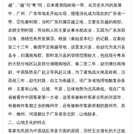
越”，“越”与“粤”同，后来逐渐指岭南一带。在历史长河的发展
中，广州、广东等地名开始出现，慢慢演化成为现在的广东省一
带。②先秦时期，当时广东归属百越之地，主要在百越的南部。
农耕文明时期，劳动和人民主要从事水稻农业，又因为广东东部
沿海，渔猎也有所发展③。根据《秦始皇本纪》的记载，在秦始
皇三十三年，秦国平定南越等地，设置龙川县，命赵佗为龙川县
县令，归属南海郡。那时龙川县的管辖范围较大，包括现今粤东
的大部分地区以及部分湘赣闽地区。秦二世二年，赵佗继任南海
尉。中原陈胜吴广起义等风起云涌，为了避免战火殃及岭南，汉
高祖三年，赵佗封路，自立为南越王。④广东省地理地貌复杂多
样，主要有山地、丘陵、平原，总体地势为北高南低。现在广东
省被看作中国客家第一大省，这里有被称作客家古邑的河源市，
有被称作客都之乡的梅州市，还有被称作客家侨都的惠州市。其
中，梅州、河源都位于广东省东北部，山地较多。
二、山地文化的特点
客家先民因为中原战乱等多方面的原因，历经五次漫长的大迁徙