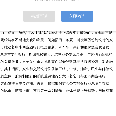
一些学者的观点，Dymski(1999)指出总资产低于1亿美元的银行被
亿美元之间的被列为中型商业银行，而总资产超过10亿美元的则被列为大
稍后再说
立即咨询
没有统划分标准，但是在国外研究基础上，我国学者对中小商业银行的定
3）通过调查分析，认定除“工农中建”四大国有商业银行之外，其余均为
力。然而，虽然“工农中建”是我国银行中综合实力最强的，在金融市场
市场经济在不断地变化和发展，例如招商、华夏、浦发等股份制银行的兴
，推动着中小商业银行的概念更新。2021年，央行和银保监会联合发
单。系统重要性银行，即因规模较大、结构业务复杂度高、与其他金融机构
代的关键服务，只要发生重大风险事件就会导致其无法持续经营，对金融
大。其中招商、兴业和交通银行位居第三组，中信、浦发、民生与邮储银
业的主体，股份制银行的系统重要性得分意味着它们与国有商业银行一
展方面发挥着重要作用。再者，根据银保监会公布的银行业总资产数据，
构的比重，随着上市、整顿等一系列措施，总体呈现上升趋势，与国有商