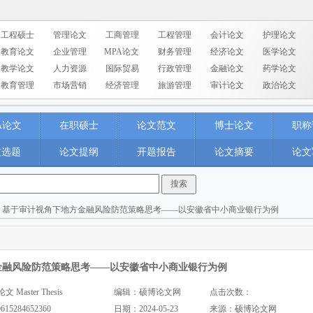
工程硕士
管理论文
工商管理
工程管理
会计论文
护理论文
教育论文
企业管理
MPA论文
财务管理
经济论文
医学论文
教学论文
人力资源
国际贸易
行政管理
金融论文
药学论文
教育管理
市场营销
经济管理
旅游管理
审计论文
政治论文
A论文
在职硕士
论文范文
博士论文
职称
文选题
论文提纲
开题报告
论文摘要
论文
> 基于审计视角下地方金融风险防范策略思考——以安徽省中小商业银行为例
金融风险防范策略思考——以安徽省中小商业银行为例
aster Thesis
编辑：硕博论文网
点击次数：
0615284652360
日期：2024-05-23
来源：
硕博论文网