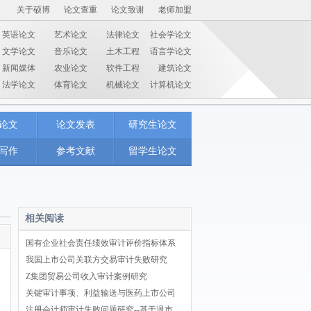
关于硕博
论文查重
论文致谢
老师加盟
英语论文
艺术论文
法律论文
社会学论文
文学论文
音乐论文
土木工程
语言学论文
新闻媒体
农业论文
软件工程
建筑论文
法学论文
体育论文
机械论文
计算机论文
论文
论文发表
研究生论文
写作
参考文献
留学生论文
相关阅读
国有企业社会责任绩效审计评价指标体系
我国上市公司关联方交易审计失败研究
Z集团贸易公司收入审计案例研究
关键审计事项、利益输送与医药上市公司
注册会计师审计失败问题研究--基于退市