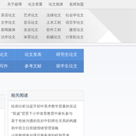
关于硕博
论文查重
论文致谢
老师加盟
英语论文
艺术论文
法律论文
社会学论文
文学论文
音乐论文
土木工程
语言学论文
新闻媒体
农业论文
软件工程
建筑论文
法学论文
体育论文
机械论文
计算机论文
论文
论文发表
研究生论文
写作
参考文献
留学生论文
相关阅读
绘画分析法提升初中美术教学质量的实证
“双减”背景下小学体育教育中家长参与
基于有效沟通的良好中职师生关系的构建
初中班主任班级情绪管理策略
小学教师参与课后服务激励机制思考