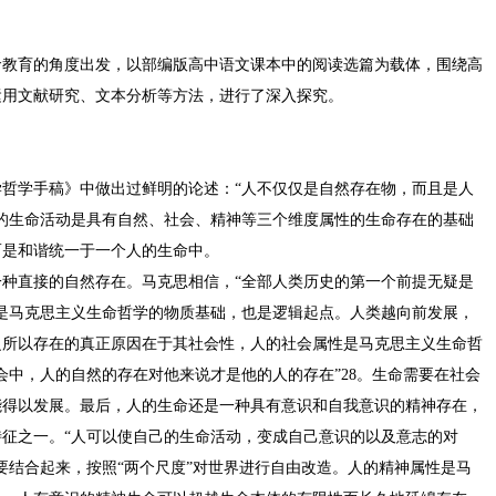
命教育的角度出发，以部编版高中语文课本中的阅读选篇为载体，围绕高
运用文献研究、文本分析等方法，进行了深入探究。
济学哲学手稿》中做出过鲜明的论述：“人不仅仅是自然存在物，而且是人
人的生命活动是具有自然、社会、精神等三个维度属性的生命存在的基础
而是和谐统一于一个人的生命中。
种直接的自然存在。马克思相信，“全部人类历史的第一个前提无疑是
性是马克思主义生命哲学的物质基础，也是逻辑起点。人类越向前发展，
之所以存在的真正原因在于其社会性，人的社会属性是马克思主义生命哲
会中，人的自然的存在对他来说才是他的人的存在”28。生命需要在社会
能得以发展。最后，人的生命还是一种具有意识和自我意识的精神存在，
征之一。“人可以使自己的生命活动，变成自己意识的以及意志的对
需要结合起来，按照“两个尺度”对世界进行自由改造。人的精神属性是马