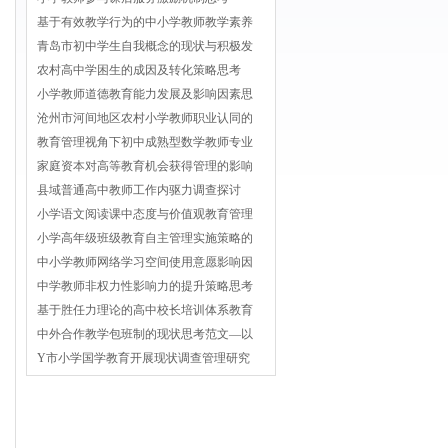
基于有效教学行为的中小学教师教学素养
青岛市初中学生自我概念的现状与积极发
农村高中学困生的成因及转化策略思考
小学教师道德教育能力发展及影响因素思
沧州市河间地区农村小学教师职业认同的
教育管理视角下初中成熟型数学教师专业
家庭资本对高等教育机会获得管理的影响
县域普通高中教师工作内驱力调查探讨
小学语文阅读课中态度与价值观教育管理
小学高年级班级教育自主管理实施策略的
中小学教师网络学习空间使用意愿影响因
中学教师非权力性影响力的提升策略思考
基于胜任力理论的高中校长培训体系教育
中外合作教学包班制的现状思考范文—以
Y市小学国学教育开展现状调查管理研究