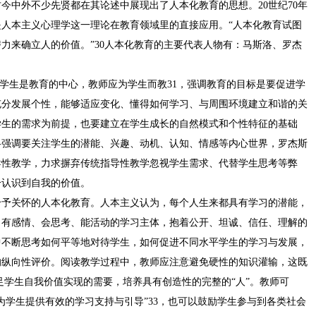
今中外不少先贤都在其论述中展现出了人本化教育的思想。20世纪70年
人本主义心理学这一理论在教育领域里的直接应用。“人本化教育试图
力来确立人的价值。”30人本化教育的主要代表人物有：马斯洛、罗杰
出，学生是教育的中心，教师应为学生而教31，强调教育的目标是要促进学
充分发展个性，能够适应变化、懂得如何学习、与周围环境建立和谐的关
学生的需求为前提，也要建立在学生成长的自然模式和个性特征的基础
洛强调要关注学生的潜能、兴趣、动机、认知、情感等内心世界，罗杰斯
导性教学，力求摒弃传统指导性教学忽视学生需求、代替学生思考等弊
分认识到自我的价值。
给予关怀的人本化教育。人本主义认为，每个人生来都具有学习的潜能，
、有感情、会思考、能活动的学习主体，抱着公开、坦诚、信任、理解的
中不断思考如何平等地对待学生，如何促进不同水平学生的学习与发展，
的纵向性评价。阅读教学过程中，教师应注意避免硬性的知识灌输，这既
足学生自我价值实现的需要，培养具有创造性的完整的“人”。教师可
为学生提供有效的学习支持与引导”33，也可以鼓励学生参与到各类社会