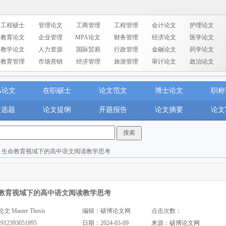
工程硕士
管理论文
工商管理
工程管理
会计论文
护理论文
教育论文
企业管理
MPA论文
财务管理
经济论文
医学论文
教学论文
人力资源
国际贸易
行政管理
金融论文
药学论文
教育管理
市场营销
经济管理
旅游管理
审计论文
政治论文
A论文
在职硕士
论文范文
博士论文
职称
文选题
论文提纲
开题报告
论文摘要
论文
> 生命教育视域下的高中语文阅读教学思考
教育视域下的高中语文阅读教学思考
aster Thesis
编辑：硕博论文网
点击次数：
2912393051895
日期：2024-03-09
来源：
硕博论文网