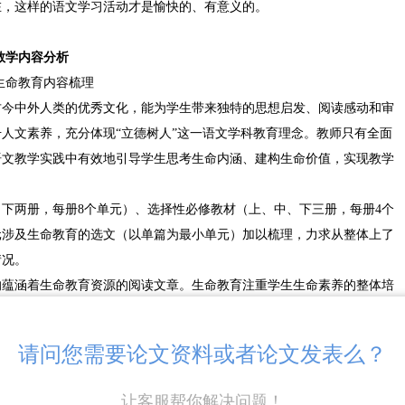
在，这样的语文学习活动才是愉快的、有意义的。
教学内容分析
生命教育内容梳理
古今中外人类的优秀文化，能为学生带来独特的思想启发、阅读感动和审
人文素养，充分体现“立德树人”这一语文学科教育理念。教师只有全面
语文教学实践中有效地引导学生思考生命内涵、建构生命价值，实现教学
下两册，每册8个单元）、选择性必修教材（上、中、下三册，每册4个
元涉及生命教育的选文（以单篇为最小单元）加以梳理，力求从整体上了
情况。
的蕴涵着生命教育资源的阅读文章。生命教育注重学生生命素养的整体培
神属性在生命中的综合发展。因此，从这三个生命关系维度来划分和构建
展需要。
请问您需要论文资料或者论文发表么？
领学生欣赏美好的大自然以及其中充满活力的动植物，使学生热爱生命，
极向上的精神力量。
让客服帮你解决问题！