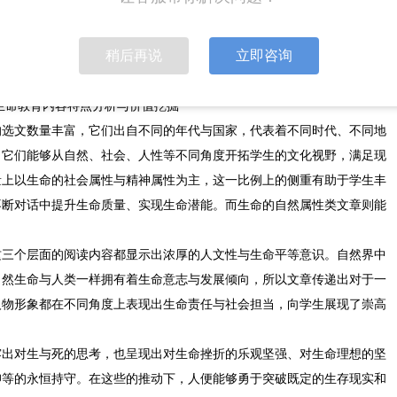
人在社会中的身份角色、以及与他人之间的良好关系，使学生丰富对不同
发扬奉献意识与拼搏精神，主动承担起一定的社会责任，将人生价值与国
稍后再说
立即咨询
生命教育内容特点分析与价值挖掘
的选文数量丰富，它们出自不同的年代与国家，代表着不同时代、不同地
。它们能够从自然、社会、人性等不同角度开拓学生的文化视野，满足现
量上以生命的社会属性与精神属性为主，这一比例上的侧重有助于学生丰
不断对话中提升生命质量、实现生命潜能。而生命的自然属性类文章则能
。
这三个层面的阅读内容都显示出浓厚的人文性与生命平等意识。自然界中
自然生命与人类一样拥有着生命意志与发展倾向，所以文章传递出对于一
人物形象都在不同角度上表现出生命责任与社会担当，向学生展现了崇高
露出对生与死的思考，也呈现出对生命挫折的乐观坚强、对生命理想的坚
仰等的永恒持守。在这些的推动下，人便能够勇于突破既定的生存现实和