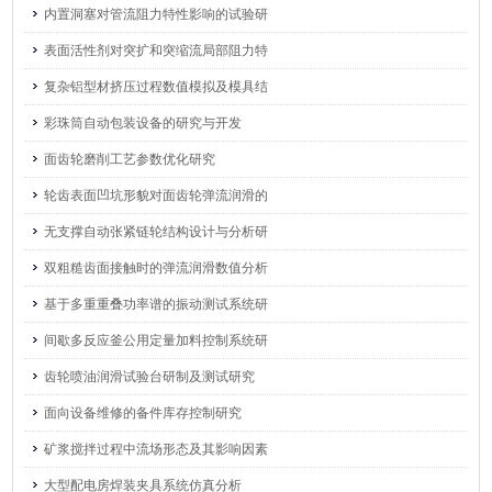
内置洞塞对管流阻力特性影响的试验研
表面活性剂对突扩和突缩流局部阻力特
复杂铝型材挤压过程数值模拟及模具结
彩珠筒自动包装设备的研究与开发
面齿轮磨削工艺参数优化研究
轮齿表面凹坑形貌对面齿轮弹流润滑的
无支撑自动张紧链轮结构设计与分析研
双粗糙齿面接触时的弹流润滑数值分析
基于多重重叠功率谱的振动测试系统研
间歇多反应釜公用定量加料控制系统研
齿轮喷油润滑试验台研制及测试研究
面向设备维修的备件库存控制研究
矿浆搅拌过程中流场形态及其影响因素
大型配电房焊装夹具系统仿真分析