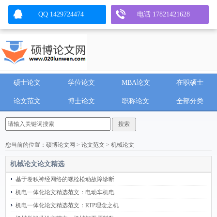
QQ 1429724474
电话 17821421628
硕士论文
学位论文
MBA论文
在职硕士
论文范文
博士论文
职称论文
全部分类
您当前的位置：
硕博论文网
>
论文范文
>
机械论文
机械论文
论文精选
基于卷积神经网络的螺栓松动故障诊断
机电一体化论文精选范文：电动车机电
机电一体化论文精选范文：RTP理念之机