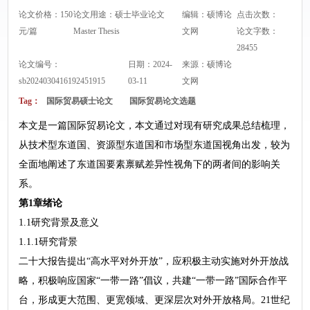
论文价格：150
论文用途：硕士毕业论文
编辑：硕博论
点击次数：
元/篇
Master Thesis
文网
论文字数：
28455
论文编号：
日期：2024-
来源：
硕博论
sb2024030416192451915
03-11
文网
Tag：
国际贸易硕士论文
国际贸易论文选题
本文是一篇国际贸易论文，本文通过对现有研究成果总结梳理，
从技术型东道国、资源型东道国和市场型东道国视角出发，较为
全面地阐述了东道国要素禀赋差异性视角下的两者间的影响关
系。
第1章绪论
1.1研究背景及意义
1.1.1研究背景
二十大报告提出“高水平对外开放”，应积极主动实施对外开放战
略，积极响应国家“一带一路”倡议，共建“一带一路”国际合作平
台，形成更大范围、更宽领域、更深层次对外开放格局。21世纪